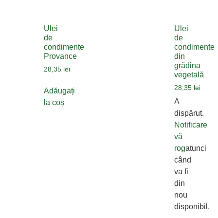
Ulei
Ulei
de
de
condimente
condimente
Provance
din
grădina
28,35
lei
vegetală
28,35
lei
Adăugați
A
la coș
dispărut.
Notificare
vă
rog
atunci
când
va fi
din
nou
disponibil.