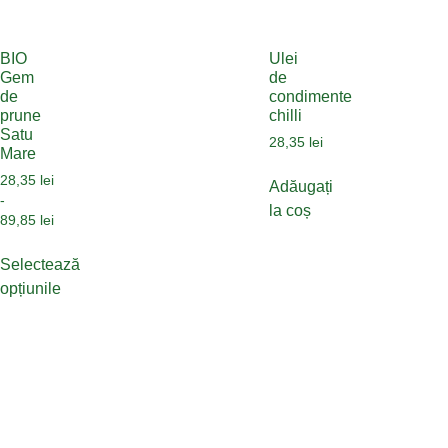
BIO
Ulei
Gem
de
de
condimente
prune
chilli
Satu
28,35
lei
Mare
28,35
lei
Adăugați
-
la coș
89,85
lei
Selectează
opțiunile