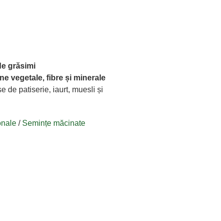
de grăsimi
e vegetale, fibre și minerale
se de patiserie, iaurt, muesli și
onale
/
Semințe măcinate