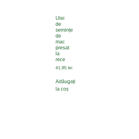
Ulei
de
semințe
de
mac
presat
la
rece
41,85
lei
Adăugați
la coș