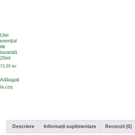
Ulei
esențial
de
lavandă
20ml
73,35
lei
Adăugați
la coș
Descriere
Informații suplimentare
Recenzii (0)