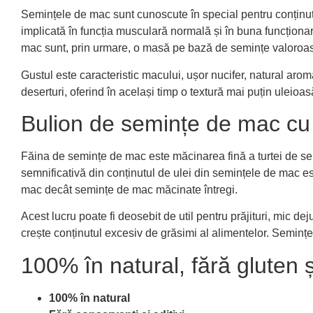
Semințele de mac sunt cunoscute în special pentru conținutu
implicată în funcția musculară normală și în buna funcționa
mac sunt, prin urmare, o masă pe bază de semințe valoroasă 
Gustul este caracteristic macului, ușor nucifer, natural aromat
deserturi, oferind în același timp o textură mai puțin uleio
Bulion de semințe de mac cu 
Făina de semințe de mac este măcinarea fină a turtei de s
semnificativă din conținutul de ulei din semințele de mac es
mac decât semințe de mac măcinate întregi.
Acest lucru poate fi deosebit de util pentru prăjituri, mic d
crește conținutul excesiv de grăsimi al alimentelor. Semințe
100% în natural, fără gluten 
100% în natural