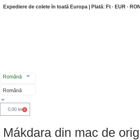
Expediere de colete în toată Europa | Plată: Ft · EUR · RO
Română
Română
0,00
lei
0
Mákdara din mac de origi