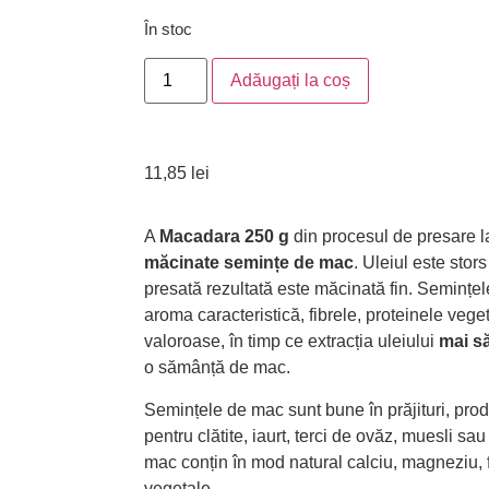
În stoc
Adăugați la coș
11,85
lei
A
Macadara 250 g
din procesul de presare 
măcinate semințe de mac
. Uleiul este stor
presată rezultată este măcinată fin. Semințel
aroma caracteristică, fibrele, proteinele veg
valoroase, în timp ce extracția uleiului
mai să
o sămânță de mac.
Semințele de mac sunt bune în prăjituri, prod
pentru clătite, iaurt, terci de ovăz, muesli s
mac conțin în mod natural calciu, magneziu, fos
vegetale.