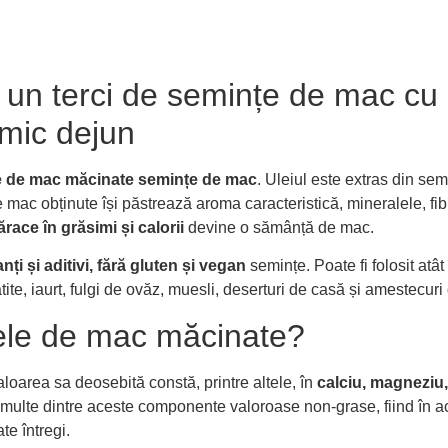
un terci de semințe de mac cu 
 mic dejun
e de mac măcinate semințe de mac
. Uleiul este extras din se
 mac obținute își păstrează aroma caracteristică, mineralele, fib
race în grăsimi și calorii
devine o sămânță de mac.
ți și aditivi, fără gluten și vegan
semințe. Poate fi folosit atât
ătite, iaurt, fulgi de ovăz, muesli, deserturi de casă și amestecur
ele de mac măcinate?
oarea sa deosebită constă, printre altele, în
calciu, magneziu, f
lte dintre aceste componente valoroase non-grase, fiind în acel
e întregi.