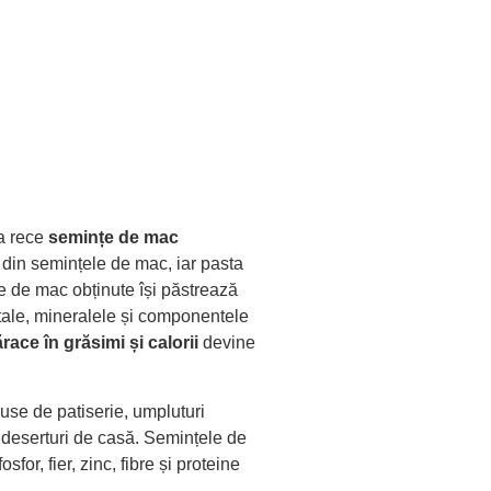
la rece
semințe de mac
s din semințele de mac, iar pasta
e de mac obținute își păstrează
etale, mineralele și componentele
race în grăsimi și calorii
devine
use de patiserie, umpluturi
au deserturi de casă. Semințele de
for, fier, zinc, fibre și proteine