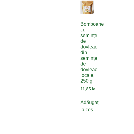
Bomboane
cu
semințe
de
dovleac
din
semințe
de
dovleac
locale,
250 g
11,85
lei
Adăugați
la coș