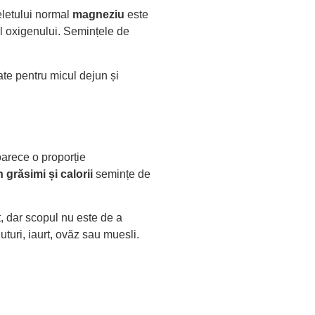
eletului normal
magneziu
este
al oxigenului. Semințele de
rate pentru micul dejun și
arece o proporție
 grăsimi și calorii
semințe de
t, dar scopul nu este de a
turi, iaurt, ovăz sau muesli.