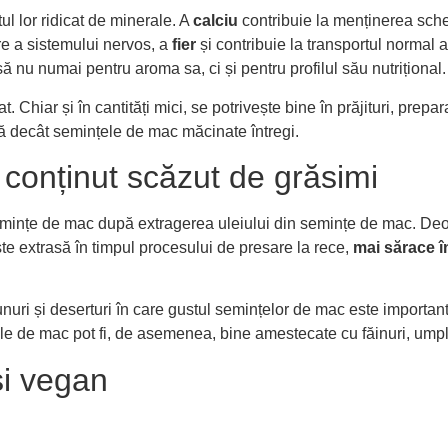
l lor ridicat de minerale. A
calciu
contribuie la menținerea sch
re a sistemului nervos, a
fier
și contribuie la transportul normal 
nu numai pentru aroma sa, ci și pentru profilul său nutrițional.
. Chiar și în cantități mici, se potrivește bine în prăjituri, prepa
asă decât semințele de mac măcinate întregi.
conținut scăzut de grăsimi
emințe de mac după extragerea uleiului din semințe de mac. Deo
te extrasă în timpul procesului de presare la rece,
mai sărace în
ejunuri și deserturi în care gustul semințelor de mac este importan
le de mac pot fi, de asemenea, bine amestecate cu făinuri, umplu
și vegan