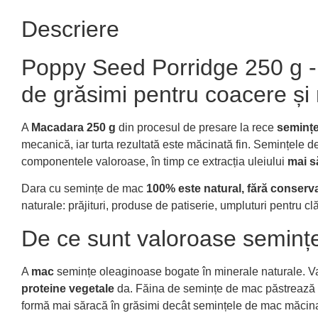
Descriere
Poppy Seed Porridge 250 g - 
de grăsimi pentru coacere și
A
Macadara 250 g
din procesul de presare la rece
seminț
mecanică, iar turta rezultată este măcinată fin. Semințele de
componentele valoroase, în timp ce extracția uleiului
mai să
Dara cu semințe de mac
100% este natural, fără conservan
naturale: prăjituri, produse de patiserie, umpluturi pentru cl
De ce sunt valoroase seminț
A
mac
semințe oleaginoase bogate în minerale naturale. Val
proteine vegetale
da. Făina de semințe de mac păstrează mu
formă mai săracă în grăsimi decât semințele de mac măcinat