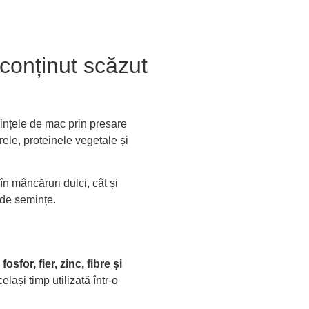
conținut scăzut
mințele de mac prin presare
rele, proteinele vegetale și
 în mâncăruri dulci, cât și
i de semințe.
osfor, fier, zinc, fibre și
ași timp utilizată într-o