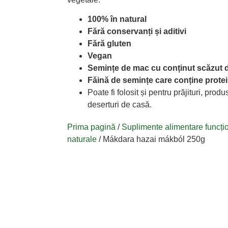
100% în natural
Fără conservanți și aditivi
Fără gluten
Vegan
Semințe de mac cu conținut scăzut 
Făină de semințe care conține protein
Poate fi folosit și pentru prăjituri, produ
deserturi de casă.
Prima pagină
/
Suplimente alimentare funcți
naturale
/ Mákdara hazai mákból 250g