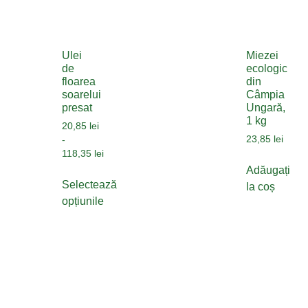
Ulei
Miezei
de
ecologic
floarea
din
soarelui
Câmpia
presat
Ungară,
1 kg
20,85
lei
23,85
lei
-
118,35
lei
Adăugați
Selectează
la coș
opțiunile