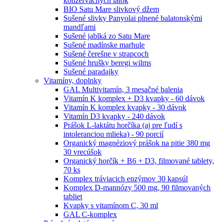
konzervačných látok
BIO Satu Mare slivkový džem
Sušené slivky Panyolai plnené balatonskými
mandľami
Sušené jablká zo Satu Mare
Sušené madínske marhule
Sušené čerešne v strapcoch
Sušené hrušky beregi wilms
Sušené paradajky
Vitamíny, doplnky
GAL Multivitamín, 3 mesačné balenia
Vitamín K komplex + D3 kvapky - 60 dávok
Vitamín K komplex kvapky - 30 dávok
Vitamín D3 kvapky - 240 dávok
Prášok L-laktátu horčíka (aj pre ľudí s
intoleranciou mlieka) - 90 porcií
Organický magnéziový prášok na pitie 380 mg
30 vrecúšok
Organický horčík + B6 + D3, filmované tablety,
70 ks
Komplex tráviacich enzýmov 30 kapsúl
Komplex D-mannózy 500 mg, 90 filmovaných
tabliet
Kvapky s vitamínom C, 30 ml
GAL C-komplex