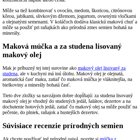
Môže sa tiež kombinovať s ovocím, medom, škoricou, citrónovou
kôrou, jablkami, slivkovým džemom, jogurtom, ovsenými vločkami
a olejnatými semenami. V koláčoch dodáva klasickú makovú chuť a
môže sa použiť pri raňajkách ako prírodná zmes semien bohatá na
minerály.
Maková múčka a za studena lisovaný
makový olej
Mak je príbuzný tej istej surovine ako
makový olej lisovaný za
studena
, ale v kuchyni má inú úlohu. Makový olej je olejnatá,
aromatická časť maku, zatiaľ čo maková múčka je vláknitejšia, na
bielkoviny a minerály bohatá časť.
Tieto dve zložky sa navzájom dobre dopĺňajú: za studena lisovaný
makový olej je vhodný do studených jedál, šalátov, dezertov a na
dochutenie hotových jedál, zatiaľ čo makový olej sa môže použiť na
pečenie, do plniek, raňajok a hustejších dezertov.
Súvisiace recenzie prírodných semien
Ak chcete používať iné prírodné osivá, pozrite si
múčka z