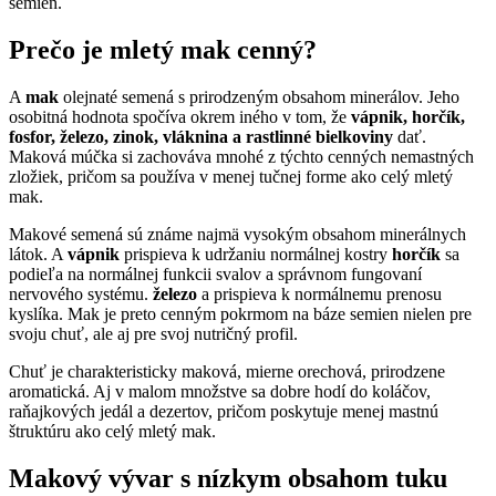
semien.
Prečo je mletý mak cenný?
A
mak
olejnaté semená s prirodzeným obsahom minerálov. Jeho
osobitná hodnota spočíva okrem iného v tom, že
vápnik, horčík,
fosfor, železo, zinok, vláknina a rastlinné bielkoviny
dať.
Maková múčka si zachováva mnohé z týchto cenných nemastných
zložiek, pričom sa používa v menej tučnej forme ako celý mletý
mak.
Makové semená sú známe najmä vysokým obsahom minerálnych
látok. A
vápnik
prispieva k udržaniu normálnej kostry
horčík
sa
podieľa na normálnej funkcii svalov a správnom fungovaní
nervového systému.
železo
a prispieva k normálnemu prenosu
kyslíka. Mak je preto cenným pokrmom na báze semien nielen pre
svoju chuť, ale aj pre svoj nutričný profil.
Chuť je charakteristicky maková, mierne orechová, prirodzene
aromatická. Aj v malom množstve sa dobre hodí do koláčov,
raňajkových jedál a dezertov, pričom poskytuje menej mastnú
štruktúru ako celý mletý mak.
Makový vývar s nízkym obsahom tuku