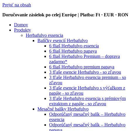
Prejsť na obsah
Doručovanie zásielok po celej Európe | Platba: Ft · EUR · RON
Domov
Produkty
Herbafulvo essencia
Balíčky esencií Herbafulvo
6 fliaš Herbafulvo essencia
6 fliaš Herbafulvo papaya
6 fliaš Herbafulvo Premium – doprava
zadarmo*
6 fliaš Herbafulvo premium papaya
3 fľaše esencie Herbafulvo - so zľavou
3 fľaše Herbafulvo essencia premium - so
zľavou
3 fľaše esencie Herbafulvo s výťažkom z
papáje - so zľavou
3 fľaše Herbafulvo essencia s prémiovým
extraktom z papáje - so zľavou
Mesačné balíky Herbafulvo
Odporúčaný mesačný balík – Herbafulvo
essencia
Odporúčaný mesačný balík – Herbafulvo
papaya