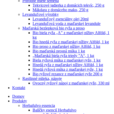
Prírodné mleté semená
Tekvicové jadierka z domácich tekvíc, 250 g
Mákdara z domáceho maku, 250 g
Levanduľové výrobky
Levanduľový esenciálny olej 20ml
Levanduľová voda z maďarskej levandule
Maďarská bezlepková bio ryža a proso
Bio biela ryža „A” z maďarskej nížiny Alföld, 1
kg
Bio hnedá ryža z maďarskej nížiny Alföld, 1 kg
Bio proso z maďarskej nížiny Alföld, 1 kg
Bio maďarská prosná múka 1 kg
„Maďarská biela ryža triedy ”A“, 1 kg
Biela ryžová múka z maďarskej ryže, 1 kg
Hnedá ryža z maďarskej nížiny Alföld, 1 kg
Hnedá ryžová múka z maďarskej ryže, 1 kg
Bio ryžové rezance z maďarskej ryže 200 g
Rastlinné mlieka, nápoje
Ovocný ryžový nápoj z maďarskej ryže, 330 ml
Kontakt
Domov
Produkty
Herbafulvo essencia
Balíčky esencií Herbafulvo