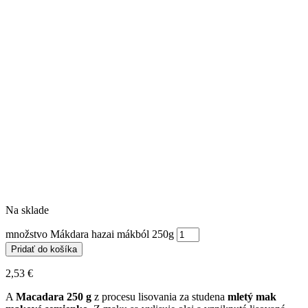
Na sklade
množstvo Mákdara hazai mákból 250g
Pridať do košíka
2,53
€
A
Macadara 250 g
z procesu lisovania za studena
mletý mak