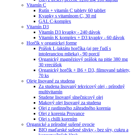
Vitamín C
Rutín + vitamín C tablety 60 tabliet
Kvapky s vitamínom C, 30 ml
GAL C-komplex
Vitamín D3
Vitamín D3 kvapky - 240 dávok
Vitamín K komplex + D3 kvapky - 60 dávok
Horčík v organickej forme
Prášok L-laktátu horčíka (aj pre ľudí s
intoleranciou mlieka) - 90 porcií
Organický magnéziový prášok na pitie 380 mg
30 vrecúšok
Organický horčík + B6 + D3, filmované tablety,
70 ks
Oleje lisované za studena
Za studena lisovaný tekvicový olej - prírodný
multivitamín
Studene lisovaný slnečnicový olej
Makový olej lisovaný za studena
Olej z rastlinného záhradného korenia
Olej z korenia Provance
Olej s chilli korením
Organické a prírodné sušené ovocie
BIO maďarské sušené slivky - bez síry, cukru a