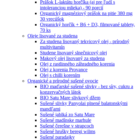
Prášok L-laktátu horčíka (aj pre ľudí s
intoleranciou mlieka) - 90 porcií
Organický magnéziový prášok na pitie 380 mg
30 vrecúšok
Organický horčík + B6 + D3, filmované tablety,
70 ks
Oleje lisované za studena
Za studena lisovaný tekvicový olej - prírodný
multivitamín
Studene lisovaný slnečnicový olej
Makový olej lisovaný za studena
Olej z rastlinného záhradného korenia
Olej z korenia Provance
Olej s chilli korením
Organické a prírodné sušené ovocie
BIO maďarské sušené slivky - bez síry, cukru a
konzervačných látok
BIO Satu Mare slivkový džem
Sušené slivky Panyolai plnené balatonskými
mandľami
Sušené jablká zo Satu Mare
Sušené madínske marhule
Sušené čerešne v strapcoch
Sušené hrušky beregi wilms
Sušené paradajky