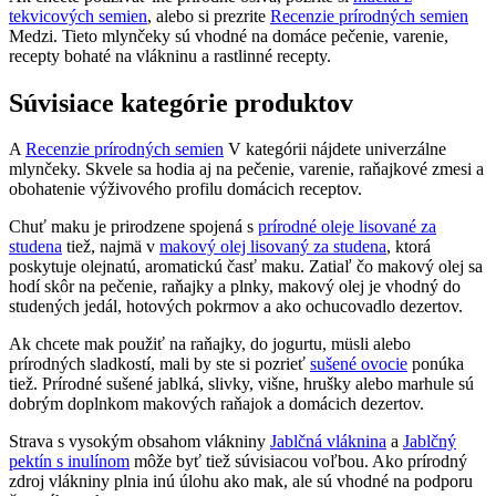
tekvicových semien
, alebo si prezrite
Recenzie prírodných semien
Medzi. Tieto mlynčeky sú vhodné na domáce pečenie, varenie,
recepty bohaté na vlákninu a rastlinné recepty.
Súvisiace kategórie produktov
A
Recenzie prírodných semien
V kategórii nájdete univerzálne
mlynčeky. Skvele sa hodia aj na pečenie, varenie, raňajkové zmesi a
obohatenie výživového profilu domácich receptov.
Chuť maku je prirodzene spojená s
prírodné oleje lisované za
studena
tiež, najmä v
makový olej lisovaný za studena
, ktorá
poskytuje olejnatú, aromatickú časť maku. Zatiaľ čo makový olej sa
hodí skôr na pečenie, raňajky a plnky, makový olej je vhodný do
studených jedál, hotových pokrmov a ako ochucovadlo dezertov.
Ak chcete mak použiť na raňajky, do jogurtu, müsli alebo
prírodných sladkostí, mali by ste si pozrieť
sušené ovocie
ponúka
tiež. Prírodné sušené jablká, slivky, višne, hrušky alebo marhule sú
dobrým doplnkom makových raňajok a domácich dezertov.
Strava s vysokým obsahom vlákniny
Jablčná vláknina
a
Jablčný
pektín s inulínom
môže byť tiež súvisiacou voľbou. Ako prírodný
zdroj vlákniny plnia inú úlohu ako mak, ale sú vhodné na podporu