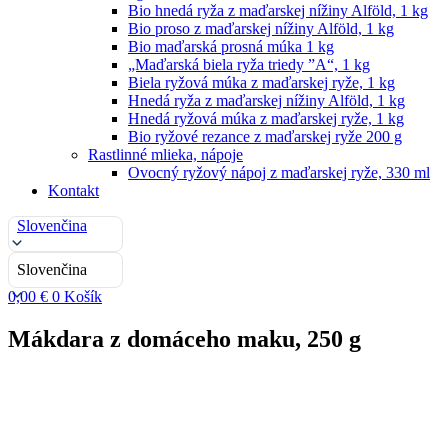
Bio hnedá ryža z maďarskej nížiny Alföld, 1 kg
Bio proso z maďarskej nížiny Alföld, 1 kg
Bio maďarská prosná múka 1 kg
„Maďarská biela ryža triedy ”A“, 1 kg
Biela ryžová múka z maďarskej ryže, 1 kg
Hnedá ryža z maďarskej nížiny Alföld, 1 kg
Hnedá ryžová múka z maďarskej ryže, 1 kg
Bio ryžové rezance z maďarskej ryže 200 g
Rastlinné mlieka, nápoje
Ovocný ryžový nápoj z maďarskej ryže, 330 ml
Kontakt
Slovenčina
Slovenčina
0,00
€
0
Košík
Mákdara z domáceho maku, 250 g