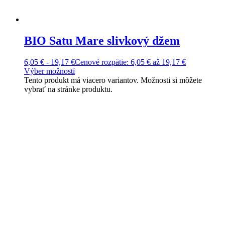
BIO Satu Mare slivkový džem
6,05
€
-
19,17
€
Cenové rozpätie: 6,05 € až 19,17 €
Výber možností
Tento produkt má viacero variantov. Možnosti si môžete
vybrať na stránke produktu.