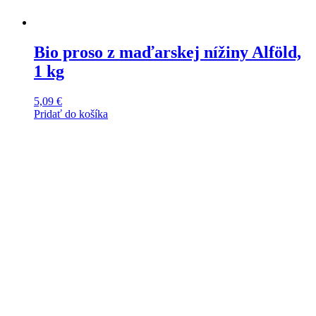
Bio proso z maďarskej nížiny Alföld,
1 kg
5,09
€
Pridať do košíka