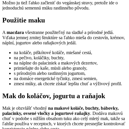
Možno ju tiež ľahko začleniť do vegánskej stravy, pretože ide o
jednoduchú semennú múku rastlinného pôvodu.
Použitie maku
A
macdara
všestranne použiteľný na sladké a prírodné jedlá.
Vďaka jemnej zrnitej štruktúre sa ľahko mieša do cestovín, krémov,
náplní, jogurtov alebo raňajkových jedál.
na koláče, piškótové koláče, miešané cestá,
na pečivo, koláčiky, buchty,
na náplne do palaciniek a makových dezertov,
primiešajte do kaše, müsli alebo granoly,
s prírodným alebo rastlinným jogurtom,
na domáce energetické tyčinky, zmesi semien,
zmesi múky, ak chcete získať lepšiu chuť a výživový profil.
Mak do koláčov, jogurtu a raňajok
Mak je obzvlášť vhodný
na makové koláče, buchty, bábovky,
palacinky, ovsené vločky a jogurtové raňajky
. Dodáva makovú
chuť v podobe s nižším obsahom tuku ako celý mletý mak, takže sa
ľahšie používa v receptoch, v ktorých chcete presnejšie kontrolovať
konzistenciu náplne alebo cesta.