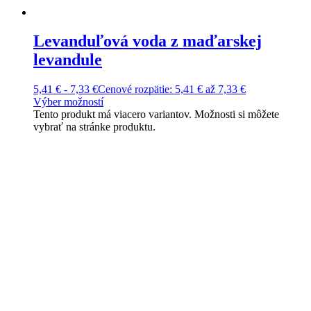
Levanduľová voda z maďarskej
levandule
5,41
€
-
7,33
€
Cenové rozpätie: 5,41 € až 7,33 €
Výber možností
Tento produkt má viacero variantov. Možnosti si môžete
vybrať na stránke produktu.