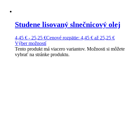
Studene lisovaný slnečnicový olej
4,45
€
-
25,25
€
Cenové rozpätie: 4,45 € až 25,25 €
Výber možností
Tento produkt má viacero variantov. Možnosti si môžete
vybrať na stránke produktu.