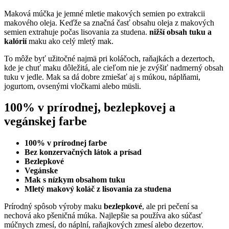
Maková múčka je jemné mletie makových semien po extrakcii
makového oleja. Keďže sa značná časť obsahu oleja z makových
semien extrahuje počas lisovania za studena.
nižší obsah tuku a
kalórií
maku ako celý mletý mak.
To môže byť užitočné najmä pri koláčoch, raňajkách a dezertoch,
kde je chuť maku dôležitá, ale cieľom nie je zvýšiť nadmerný obsah
tuku v jedle. Mak sa dá dobre zmiešať aj s múkou, náplňami,
jogurtom, ovsenými vločkami alebo müsli.
100% v prírodnej, bezlepkovej a
vegánskej farbe
100% v prírodnej farbe
Bez konzervačných látok a prísad
Bezlepkové
Vegánske
Mak s nízkym obsahom tuku
Mletý makový koláč z lisovania za studena
Prírodný spôsob výroby maku
bezlepkové
, ale pri pečení sa
nechová ako pšeničná múka. Najlepšie sa používa ako súčasť
múčnych zmesí, do náplní, raňajkových zmesí alebo dezertov.