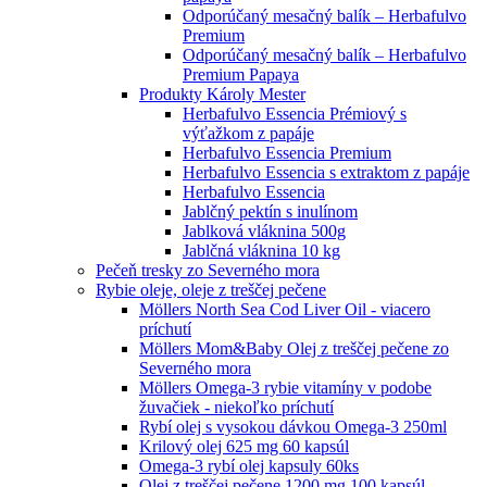
Odporúčaný mesačný balík – Herbafulvo
Premium
Odporúčaný mesačný balík – Herbafulvo
Premium Papaya
Produkty Károly Mester
Herbafulvo Essencia Prémiový s
výťažkom z papáje
Herbafulvo Essencia Premium
Herbafulvo Essencia s extraktom z papáje
Herbafulvo Essencia
Jablčný pektín s inulínom
Jablková vláknina 500g
Jablčná vláknina 10 kg
Pečeň tresky zo Severného mora
Rybie oleje, oleje z treščej pečene
Möllers North Sea Cod Liver Oil - viacero
príchutí
Möllers Mom&Baby Olej z treščej pečene zo
Severného mora
Möllers Omega-3 rybie vitamíny v podobe
žuvačiek - niekoľko príchutí
Rybí olej s vysokou dávkou Omega-3 250ml
Krilový olej 625 mg 60 kapsúl
Omega-3 rybí olej kapsuly 60ks
Olej z treščej pečene 1200 mg 100 kapsúl