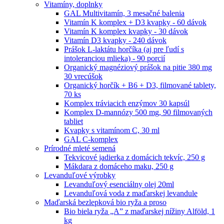
Vitamíny, doplnky
GAL Multivitamín, 3 mesačné balenia
Vitamín K komplex + D3 kvapky - 60 dávok
Vitamín K komplex kvapky - 30 dávok
Vitamín D3 kvapky - 240 dávok
Prášok L-laktátu horčíka (aj pre ľudí s
intoleranciou mlieka) - 90 porcií
Organický magnéziový prášok na pitie 380 mg
30 vrecúšok
Organický horčík + B6 + D3, filmované tablety,
70 ks
Komplex tráviacich enzýmov 30 kapsúl
Komplex D-mannózy 500 mg, 90 filmovaných
tabliet
Kvapky s vitamínom C, 30 ml
GAL C-komplex
Prírodné mleté semená
Tekvicové jadierka z domácich tekvíc, 250 g
Mákdara z domáceho maku, 250 g
Levanduľové výrobky
Levanduľový esenciálny olej 20ml
Levanduľová voda z maďarskej levandule
Maďarská bezlepková bio ryža a proso
Bio biela ryža „A” z maďarskej nížiny Alföld, 1
kg