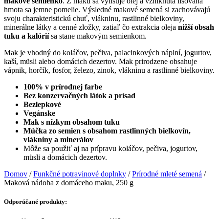
makové semienko
. Z maku sa vylisuje olej a vzniknutá lisovaná
hmota sa jemne pomelie. Výsledné makové semená si zachovávajú
svoju charakteristickú chuť, vlákninu, rastlinné bielkoviny,
minerálne látky a cenné zložky, zatiaľ čo extrakcia oleja
nižší obsah
tuku a kalórií
sa stane makovým semienkom.
Mak je vhodný do koláčov, pečiva, palacinkových náplní, jogurtov,
kaší, müsli alebo domácich dezertov. Mak prirodzene obsahuje
vápnik, horčík, fosfor, železo, zinok, vlákninu a rastlinné bielkoviny.
100% v prírodnej farbe
Bez konzervačných látok a prísad
Bezlepkové
Vegánske
Mak s nízkym obsahom tuku
Múčka zo semien s obsahom rastlinných bielkovín,
vlákniny a minerálov
Môže sa použiť aj na prípravu koláčov, pečiva, jogurtov,
müsli a domácich dezertov.
Domov
/
Funkčné potravinové doplnky
/
Prírodné mleté semená
/
Maková nádoba z domáceho maku, 250 g
Odporúčané produkty: