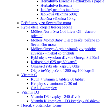
Herbafulvo Essencia s extraktom z papáje
Herbafulvo Essencia
Jablčný pektín s inulínom
Jablková vláknina 500g
Jablčná vláknina 10 kg
Pečeň tresky zo Severného mora
Rybie oleje, oleje z treščej pečene
Möllers North Sea Cod Liver Oil - viacero
príchutí
Möllers Mom&Baby Olej z treščej pečene zo
Severného mora
Möllers Omega-3 rybie vitamíny v podobe
žuvačiek - niekoľko príchutí
Rybí olej s vysokou dávkou Omega-3 250ml
Krilový olej 625 mg 60 kapsúl
Omega-3 rybí olej kapsuly 60ks
Olej z treščej pečene 1200 mg 100 kapsúl
Vitamín C
Rutín + vitamín C tablety 60 tabliet
Kvapky s vitamínom C, 30 ml
GAL C-komplex
Vitamín D3
Vitamín D3 kvapky - 240 dávok
Vitamín K komplex + D3 kvapky - 60 dávok
Horčík v organickej forme