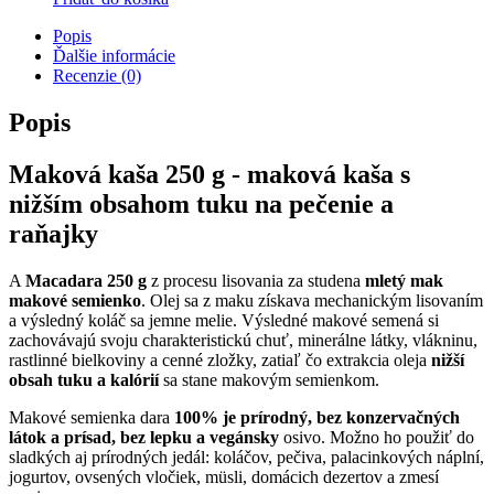
Popis
Ďalšie informácie
Recenzie (0)
Popis
Maková kaša 250 g - maková kaša s
nižším obsahom tuku na pečenie a
raňajky
A
Macadara 250 g
z procesu lisovania za studena
mletý mak
makové semienko
. Olej sa z maku získava mechanickým lisovaním
a výsledný koláč sa jemne melie. Výsledné makové semená si
zachovávajú svoju charakteristickú chuť, minerálne látky, vlákninu,
rastlinné bielkoviny a cenné zložky, zatiaľ čo extrakcia oleja
nižší
obsah tuku a kalórií
sa stane makovým semienkom.
Makové semienka dara
100% je prírodný, bez konzervačných
látok a prísad, bez lepku a vegánsky
osivo. Možno ho použiť do
sladkých aj prírodných jedál: koláčov, pečiva, palacinkových náplní,
jogurtov, ovsených vločiek, müsli, domácich dezertov a zmesí