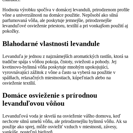
Hodnota výrobku spočíva v domácej levanduli, prirodzenom profile
vône a univerzálnosti na domáce použitie. Nepôsobí ako silná
parfumovaná vôňa, ale poskytuje jemnejšie, prirodzenejšie
levanduľové osvieženie priestoru, textílií a pri vonkajšom použití aj
pokožky.
Blahodarné vlastnosti levandule
Levanduľa je jednou z najznámejších aromatických rastlín, ktorá sa
tradične spája s vôňou pokoja, čistoty, sviežosti a pohody. Jej
kvetinovo-bylinná vôňa poskytuje mnohým upokojujúci,
vyrovnávajúci zážitok z vône a často sa vyberá na použitie v
spálňach, relaxačných miestnostiach, kúpeľniach alebo na
osvieženie textílií.
Domáce osvieženie s prírodnou
levanduľovou vôňou
Levanduľová voda je skvelá na osvieženie vášho domova, keď
nechcete silnú umelú vôňu, ale prirodzenejšiu bylinnú vôňu. Ak sa
použije ako sprej, môže osviežiť vzduch v miestnosti, závesy,
vankúše, posteľnú bielizeň.