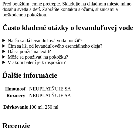
Pred použitím jemne pretrepte. Skladujte na chladnom mieste mimo
dosahu svetla a detí. Zabráňte kontaktu s očami, sliznicami a
poškodenou pokožkou.
Často kladené otázky o levanduľovej vode
Na čo sa dá levanduľová voda použiť?
Čím sa líši od levanduľového esenciálneho oleja?
Dá sa použiť na textil?
Môže sa používať na pokožku?
V akom balení je k dispozícii?
Ďalšie informácie
Hmotnosť
NEUPLATŇUJE SA
Rozmery
NEUPLATŇUJE SA
Dávkovanie
100 ml, 250 ml
Recenzie