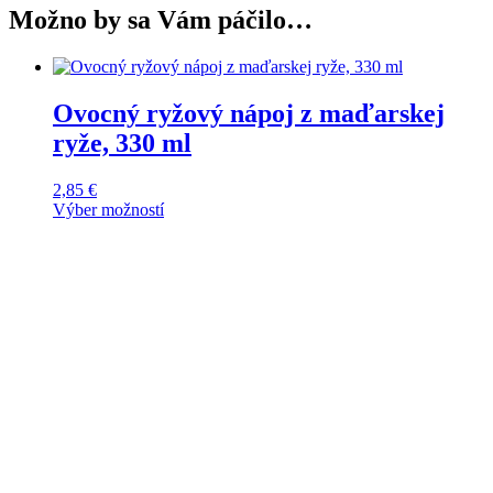
Možno by sa Vám páčilo…
Ovocný ryžový nápoj z maďarskej
ryže, 330 ml
2,85
€
Výber možností
Tento
produkt
má
viacero
variantov.
Možnosti
si
môžete
vybrať
na
stránke
produktu.