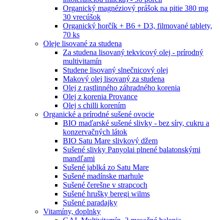
Organický magnéziový prášok na pitie 380 mg
30 vrecúšok
Organický horčík + B6 + D3, filmované tablety,
70 ks
Oleje lisované za studena
Za studena lisovaný tekvicový olej - prírodný
multivitamín
Studene lisovaný slnečnicový olej
Makový olej lisovaný za studena
Olej z rastlinného záhradného korenia
Olej z korenia Provance
Olej s chilli korením
Organické a prírodné sušené ovocie
BIO maďarské sušené slivky - bez síry, cukru a
konzervačných látok
BIO Satu Mare slivkový džem
Sušené slivky Panyolai plnené balatonskými
mandľami
Sušené jablká zo Satu Mare
Sušené madínske marhule
Sušené čerešne v strapcoch
Sušené hrušky beregi wilms
Sušené paradajky
Vitamíny, doplnky