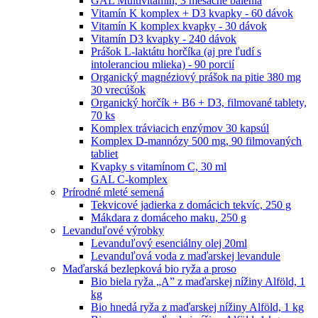
GAL Multivitamín, 3 mesačné balenia
Vitamín K komplex + D3 kvapky - 60 dávok
Vitamín K komplex kvapky - 30 dávok
Vitamín D3 kvapky - 240 dávok
Prášok L-laktátu horčíka (aj pre ľudí s
intoleranciou mlieka) - 90 porcií
Organický magnéziový prášok na pitie 380 mg
30 vrecúšok
Organický horčík + B6 + D3, filmované tablety,
70 ks
Komplex tráviacich enzýmov 30 kapsúl
Komplex D-mannózy 500 mg, 90 filmovaných
tabliet
Kvapky s vitamínom C, 30 ml
GAL C-komplex
Prírodné mleté semená
Tekvicové jadierka z domácich tekvíc, 250 g
Mákdara z domáceho maku, 250 g
Levanduľové výrobky
Levanduľový esenciálny olej 20ml
Levanduľová voda z maďarskej levandule
Maďarská bezlepková bio ryža a proso
Bio biela ryža „A” z maďarskej nížiny Alföld, 1
kg
Bio hnedá ryža z maďarskej nížiny Alföld, 1 kg