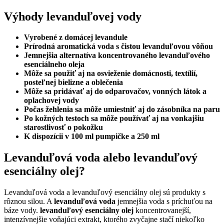
Výhody levanduľovej vody
Vyrobené z domácej levandule
Prírodná aromatická voda s čistou levanduľovou vôňou
Jemnejšia alternatíva koncentrovaného levanduľového
esenciálneho oleja
Môže sa použiť aj na osvieženie domácnosti, textílií,
posteľnej bielizne a oblečenia
Môže sa pridávať aj do odparovačov, vonných látok a
oplachovej vody
Počas žehlenia sa môže umiestniť aj do zásobníka na paru
Po kožných testoch sa môže používať aj na vonkajšiu
starostlivosť o pokožku
K dispozícii v 100 ml pumpičke a 250 ml
Levanduľová voda alebo levanduľový
esenciálny olej?
Levanduľová voda a levanduľový esenciálny olej sú produkty s
rôznou silou. A
levanduľová voda
jemnejšia voda s príchuťou na
báze vody.
levanduľový esenciálny olej
koncentrovanejší,
intenzívnejšie voňajúci extrakt, ktorého zvyčajne stačí niekoľko