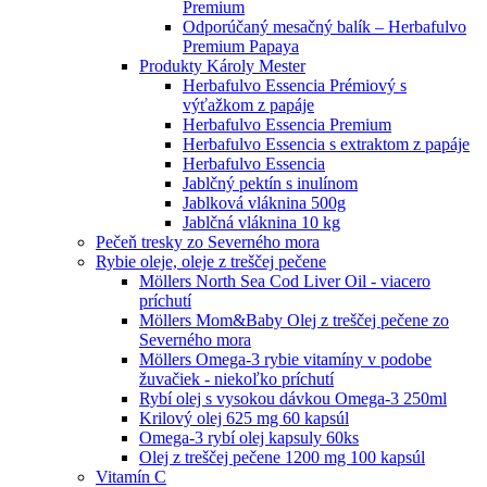
Premium
Odporúčaný mesačný balík – Herbafulvo
Premium Papaya
Produkty Károly Mester
Herbafulvo Essencia Prémiový s
výťažkom z papáje
Herbafulvo Essencia Premium
Herbafulvo Essencia s extraktom z papáje
Herbafulvo Essencia
Jablčný pektín s inulínom
Jablková vláknina 500g
Jablčná vláknina 10 kg
Pečeň tresky zo Severného mora
Rybie oleje, oleje z treščej pečene
Möllers North Sea Cod Liver Oil - viacero
príchutí
Möllers Mom&Baby Olej z treščej pečene zo
Severného mora
Möllers Omega-3 rybie vitamíny v podobe
žuvačiek - niekoľko príchutí
Rybí olej s vysokou dávkou Omega-3 250ml
Krilový olej 625 mg 60 kapsúl
Omega-3 rybí olej kapsuly 60ks
Olej z treščej pečene 1200 mg 100 kapsúl
Vitamín C