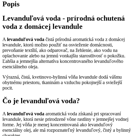
Popis
Levanduľová voda - prírodná ochutená
voda z domácej levandule
A
levanduľová voda
čistá prírodná aromatická voda z domácej
levandule, ktorú možno použiť na osvieženie domácnosti,
prevoňanie textílií, ako odparovač, na žehlenie, ako vodu na
oplachovanie alebo na jemnú vonkajšiu starostlivosť o pokožku.
Ľahšia a jemnejšia alternatíva koncentrovaného levanduľového
esenciálneho oleja.
Výrazná, čistá, kvetinovo-bylinná vôňa levandule dodá vášmu
obytnému priestoru, tkaninám a vzduchu pokojnejší a sviežejší
pocit.
Čo je levanduľová voda?
A
levanduľová voda
aromatická voda získaná pri spracovaní
levandule, ktorá nesie prirodzené vône rastliny v jemnejšej vodnej
forme. Jej vôňa je menej koncentrovaná ako levanduľový
esenciálny olej, ale má rozpoznateľný levanduľový, čistý a bylinný
charakter.