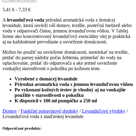
magyar
levendulából
Cenové
5,41
€
-
7,33
€
rozpätie:
A
levanduľová voda
prírodná aromatická voda z domácej
5,41 €
levandule, ktorá osvieži váš domov, textílie, posteľnú bielizeň alebo
až
vodu v odparovači čistou, jemnou levanduľovou vôňou. V ľahšej
7,33 €
forme ako koncentrovaný levanduľový esenciálny olej je praktická
aj na každodenné prevoňanie a osvieženie domácnosti.
Možno ho použiť na osvieženie domácnosti, nastriekať na textílie,
pridať do parnej nádoby počas žehlenia, primiešať do vody na
oplachovanie, pridať do odparovača a ako jemné osvieženie
vonkajšej starostlivosti o pokožku po kožnom teste.
Vyrobené z domácej levandule
Prírodná aromatická voda s jemnou levanduľovou vôňou
Po vykonaní kožných testov je vhodný aj na vonkajšie
použitie v starostlivosti o pokožku
K dispozícii v 100 ml pumpičke a 250 ml
Domov
/
Funkčné potravinové doplnky
/
Levanduľové výrobky
/
Levanduľová voda z maďarskej levandule
Odporúčané produkty: