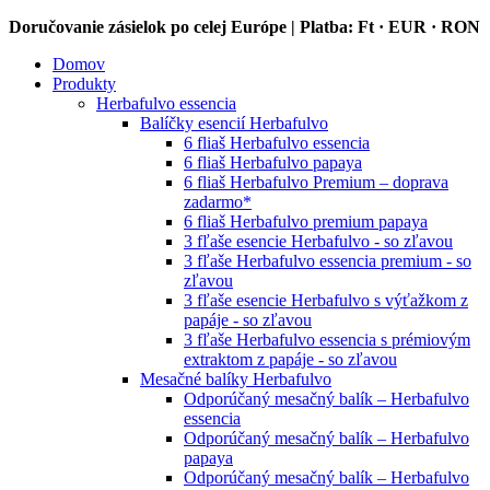
Prejsť
Doručovanie zásielok po celej Európe | Platba: Ft · EUR · RON
na
Domov
obsah
Produkty
Herbafulvo essencia
Balíčky esencií Herbafulvo
6 fliaš Herbafulvo essencia
6 fliaš Herbafulvo papaya
6 fliaš Herbafulvo Premium – doprava
zadarmo*
6 fliaš Herbafulvo premium papaya
3 fľaše esencie Herbafulvo - so zľavou
3 fľaše Herbafulvo essencia premium - so
zľavou
3 fľaše esencie Herbafulvo s výťažkom z
papáje - so zľavou
3 fľaše Herbafulvo essencia s prémiovým
extraktom z papáje - so zľavou
Mesačné balíky Herbafulvo
Odporúčaný mesačný balík – Herbafulvo
essencia
Odporúčaný mesačný balík – Herbafulvo
papaya
Odporúčaný mesačný balík – Herbafulvo