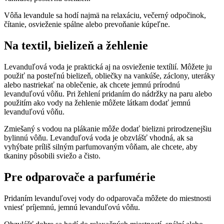
Vôňa levandule sa hodí najmä na relaxáciu, večerný odpočinok,
čítanie, osvieženie spálne alebo prevoňanie kúpeľne.
Na textil, bielizeň a žehlenie
Levanduľová voda je praktická aj na osvieženie textílií. Môžete ju
použiť na posteľnú bielizeň, obliečky na vankúše, záclony, uteráky
alebo nastriekať na oblečenie, ak chcete jemnú prírodnú
levanduľovú vôňu. Pri žehlení pridaním do nádržky na paru alebo
použitím ako vody na žehlenie môžete látkam dodať jemnú
levanduľovú vôňu.
Zmiešaný s vodou na plákanie môže dodať bielizni prirodzenejšiu
bylinnú vôňu. Levanduľová voda je obzvlášť vhodná, ak sa
vyhýbate príliš silným parfumovaným vôňam, ale chcete, aby
tkaniny pôsobili sviežo a čisto.
Pre odparovače a parfumérie
Pridaním levanduľovej vody do odparovača môžete do miestnosti
vniesť príjemnú, jemnú levanduľovú vôňu.