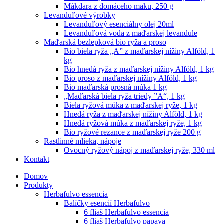
Mákdara z domáceho maku, 250 g
Levanduľové výrobky
Levanduľový esenciálny olej 20ml
Levanduľová voda z maďarskej levandule
Maďarská bezlepková bio ryža a proso
Bio biela ryža „A” z maďarskej nížiny Alföld, 1
kg
Bio hnedá ryža z maďarskej nížiny Alföld, 1 kg
Bio proso z maďarskej nížiny Alföld, 1 kg
Bio maďarská prosná múka 1 kg
„Maďarská biela ryža triedy ”A“, 1 kg
Biela ryžová múka z maďarskej ryže, 1 kg
Hnedá ryža z maďarskej nížiny Alföld, 1 kg
Hnedá ryžová múka z maďarskej ryže, 1 kg
Bio ryžové rezance z maďarskej ryže 200 g
Rastlinné mlieka, nápoje
Ovocný ryžový nápoj z maďarskej ryže, 330 ml
Kontakt
Domov
Produkty
Herbafulvo essencia
Balíčky esencií Herbafulvo
6 fliaš Herbafulvo essencia
6 fliaš Herbafulvo papaya