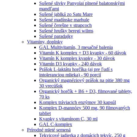
Sušené slivky Panyolai plnené balatonskými
mandľami
Sušené jablká zo Satu Mare
Sušené madínske marhule
Sušené čerešne v strapcoch
Sušené hrušky beregi wilms
Sušené paradajky
Vitamíny, doplnky
GAL Multivitamín, 3 mesačné balenia
Vitamín K komplex + D3 kvapky - 60 dávok
Vitamín K komplex kvapky - 30 dávok
Vitamín D3 kvapky - 240 dávok
Prášok L-laktátu horčíka (aj pre ľudí s
intoleranciou mlieka) - 90 porcií
Organický magnéziový prášok na pitie 380 mg
30 vrecúšok
Organický horčík + B6 + D3, filmované tablety,
70 ks
Komplex tráviacich enzýmov 30 kapsúl
Komplex D-mannózy 500 mg, 90 filmovaných
tabliet
Kvapky s vitamínom C, 30 ml
GAL C-komplex
Prírodné mleté semená
Tekvicové jadierka z domácich tekvíc, 250 g