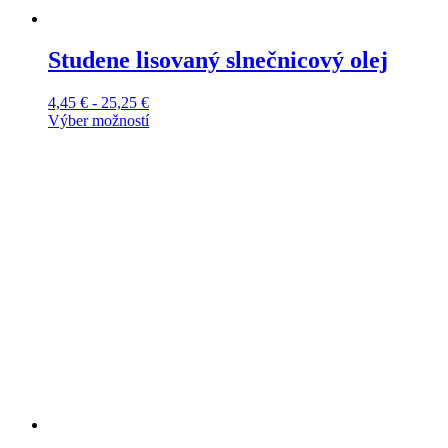
Studene lisovaný slnečnicový olej
Cenové
4,45
€
-
25,25
€
rozpätie:
Výber možností
Tento
4,45 €
produkt
až
má
25,25 €
viacero
variantov.
Možnosti
si
môžete
vybrať
na
stránke
produktu.