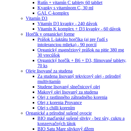
Rutín + vitamín C tablety 60 tabliet
Kvapky s vitamínom C, 30 ml
GAL C-komplex
Vitamín D3
Vitamín D3 kvapky - 240 dávok
Vitamín K komplex + D3 kvapky - 60 dávok
Horčík v organickej forme
Prášok L-laktátu horčíka (aj pre ľudí s
intoleranciou mlieka) - 90 porcií
Organický magnéziový prášok na pitie 380 mg
30 vrecúšok
Organický horčík + B6 + D3, filmované tablety,
70 ks
Oleje lisované za studena
Za studena lisovaný tekvicový olej - prírodný
multivitamín
Studene lisovaný slnečnicový olej
Makový olej lisovaný za studena
Olej z rastlinného záhradného korenia
Olej z korenia Provance
Olej s chilli korením
Organické a prírodné sušené ovocie
BIO maďarské sušené slivky - bez síry, cukru a
konzervačných látok
BIO Satu Mare slivkový džem