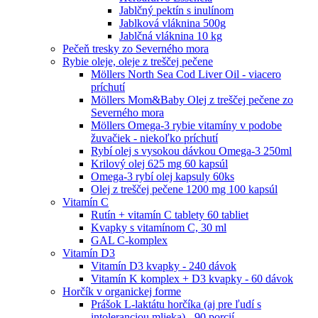
Jablčný pektín s inulínom
Jablková vláknina 500g
Jablčná vláknina 10 kg
Pečeň tresky zo Severného mora
Rybie oleje, oleje z treščej pečene
Möllers North Sea Cod Liver Oil - viacero
príchutí
Möllers Mom&Baby Olej z treščej pečene zo
Severného mora
Möllers Omega-3 rybie vitamíny v podobe
žuvačiek - niekoľko príchutí
Rybí olej s vysokou dávkou Omega-3 250ml
Krilový olej 625 mg 60 kapsúl
Omega-3 rybí olej kapsuly 60ks
Olej z treščej pečene 1200 mg 100 kapsúl
Vitamín C
Rutín + vitamín C tablety 60 tabliet
Kvapky s vitamínom C, 30 ml
GAL C-komplex
Vitamín D3
Vitamín D3 kvapky - 240 dávok
Vitamín K komplex + D3 kvapky - 60 dávok
Horčík v organickej forme
Prášok L-laktátu horčíka (aj pre ľudí s
intoleranciou mlieka) - 90 porcií