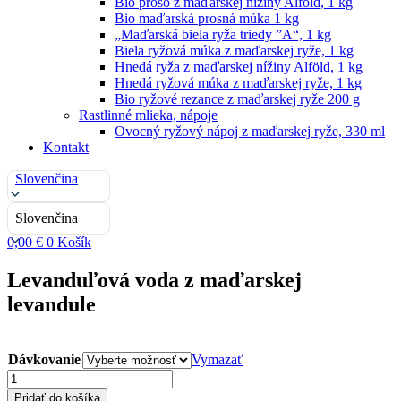
Bio proso z maďarskej nížiny Alföld, 1 kg
Bio maďarská prosná múka 1 kg
„Maďarská biela ryža triedy ”A“, 1 kg
Biela ryžová múka z maďarskej ryže, 1 kg
Hnedá ryža z maďarskej nížiny Alföld, 1 kg
Hnedá ryžová múka z maďarskej ryže, 1 kg
Bio ryžové rezance z maďarskej ryže 200 g
Rastlinné mlieka, nápoje
Ovocný ryžový nápoj z maďarskej ryže, 330 ml
Kontakt
Slovenčina
Slovenčina
0,00
€
0
Košík
Levanduľová voda z maďarskej
levandule
Dávkovanie
Vymazať
množstvo
Levendulavíz
Pridať do košíka