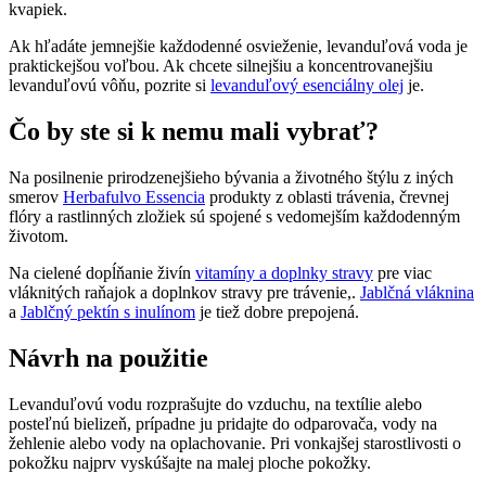
kvapiek.
Ak hľadáte jemnejšie každodenné osvieženie, levanduľová voda je
praktickejšou voľbou. Ak chcete silnejšiu a koncentrovanejšiu
levanduľovú vôňu, pozrite si
levanduľový esenciálny olej
je.
Čo by ste si k nemu mali vybrať?
Na posilnenie prirodzenejšieho bývania a životného štýlu z iných
smerov
Herbafulvo Essencia
produkty z oblasti trávenia, črevnej
flóry a rastlinných zložiek sú spojené s vedomejším každodenným
životom.
Na cielené dopĺňanie živín
vitamíny a doplnky stravy
pre viac
vláknitých raňajok a doplnkov stravy pre trávenie,.
Jablčná vláknina
a
Jablčný pektín s inulínom
je tiež dobre prepojená.
Návrh na použitie
Levanduľovú vodu rozprašujte do vzduchu, na textílie alebo
posteľnú bielizeň, prípadne ju pridajte do odparovača, vody na
žehlenie alebo vody na oplachovanie. Pri vonkajšej starostlivosti o
pokožku najprv vyskúšajte na malej ploche pokožky.