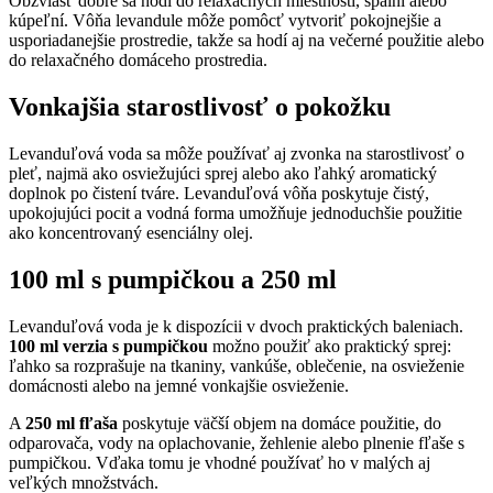
Obzvlášť dobre sa hodí do relaxačných miestností, spální alebo
kúpeľní. Vôňa levandule môže pomôcť vytvoriť pokojnejšie a
usporiadanejšie prostredie, takže sa hodí aj na večerné použitie alebo
do relaxačného domáceho prostredia.
Vonkajšia starostlivosť o pokožku
Levanduľová voda sa môže používať aj zvonka na starostlivosť o
pleť, najmä ako osviežujúci sprej alebo ako ľahký aromatický
doplnok po čistení tváre. Levanduľová vôňa poskytuje čistý,
upokojujúci pocit a vodná forma umožňuje jednoduchšie použitie
ako koncentrovaný esenciálny olej.
100 ml s pumpičkou a 250 ml
Levanduľová voda je k dispozícii v dvoch praktických baleniach.
100 ml verzia s pumpičkou
možno použiť ako praktický sprej:
ľahko sa rozprašuje na tkaniny, vankúše, oblečenie, na osvieženie
domácnosti alebo na jemné vonkajšie osvieženie.
A
250 ml fľaša
poskytuje väčší objem na domáce použitie, do
odparovača, vody na oplachovanie, žehlenie alebo plnenie fľaše s
pumpičkou. Vďaka tomu je vhodné používať ho v malých aj
veľkých množstvách.