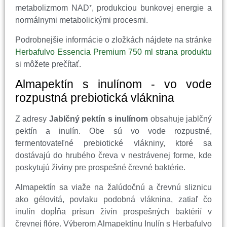
metabolizmom NAD⁺, produkciou bunkovej energie a
normálnymi metabolickými procesmi.
Podrobnejšie informácie o zložkách nájdete na stránke
Herbafulvo Essencia Premium 750 ml strana produktu
si môžete prečítať.
Almapektín s inulínom - vo vode
rozpustná prebiotická vláknina
Z adresy
Jablčný pektín s inulínom
obsahuje jablčný
pektín a inulín. Obe sú vo vode rozpustné,
fermentovateľné prebiotické vlákniny, ktoré sa
dostávajú do hrubého čreva v nestrávenej forme, kde
poskytujú živiny pre prospešné črevné baktérie.
Almapektín sa viaže na žalúdočnú a črevnú sliznicu
ako gélovitá, povlaku podobná vláknina, zatiaľ čo
inulín dopĺňa prísun živín prospešných baktérií v
črevnej flóre. Výberom Almapektínu Inulín s Herbafulvo