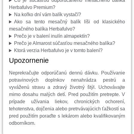
Čo je súčasťou odporúčaného mesačného balíka
Herbafulvo Premium?
Na koľko dní vám balík vystačí?
Ako sa tento mesačný balík líši od klasického
mesačného balíka Herbafulvo?
Prečo je v balení inulín almapektín?
Prečo je Almarost súčasťou mesačného balíka?
Ktorá verzia Herbafulvo je v tomto balení?
Upozornenie
Neprekračujte odporúčanú dennú dávku. Používanie
potravinových doplnkov nenahrádza pestrú a
vyváženú stravu a zdravý životný štýl. Uchovávajte
mimo dosahu malých detí. Pred použitím pretrepte. V
prípade užívania liekov, chronických ochorení,
tehotenstva, dojčenia alebo pretrvávajúcich ťažkostí sa
pred použitím poraďte s lekárom alebo kvalifikovaným
odborníkom.