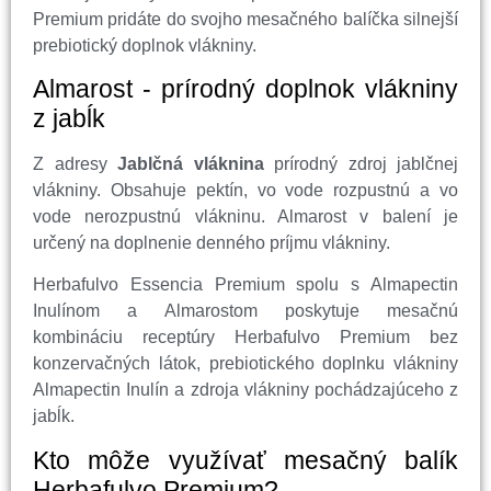
Premium pridáte do svojho mesačného balíčka silnejší
prebiotický doplnok vlákniny.
Almarost - prírodný doplnok vlákniny
z jabĺk
Z adresy
Jablčná vláknina
prírodný zdroj jablčnej
vlákniny. Obsahuje pektín, vo vode rozpustnú a vo
vode nerozpustnú vlákninu. Almarost v balení je
určený na doplnenie denného príjmu vlákniny.
Herbafulvo Essencia Premium spolu s Almapectin
Inulínom a Almarostom poskytuje mesačnú
kombináciu receptúry Herbafulvo Premium bez
konzervačných látok, prebiotického doplnku vlákniny
Almapectin Inulín a zdroja vlákniny pochádzajúceho z
jabĺk.
Kto môže využívať mesačný balík
Herbafulvo Premium?