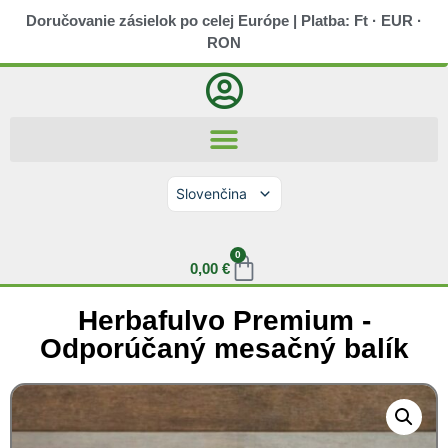
Doručovanie zásielok po celej Európe | Platba: Ft · EUR ·
RON
Slovenčina
Magyar
Română
Deutsch
0
English (UK)
0,00
€
Herbafulvo Premium -
Odporúčaný mesačný balík