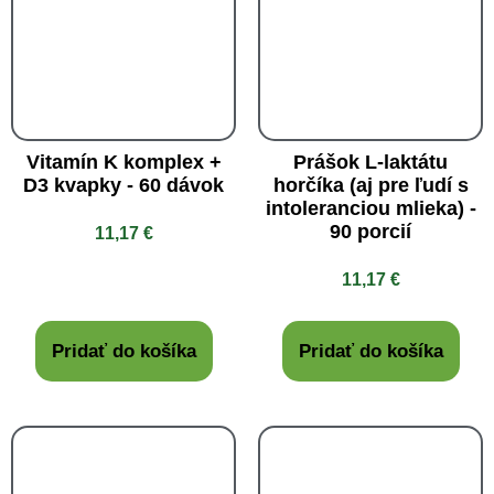
Vitamín K komplex +
Prášok L-laktátu
D3 kvapky - 60 dávok
horčíka (aj pre ľudí s
intoleranciou mlieka) -
90 porcií
11,17
€
11,17
€
Pridať do košíka
Pridať do košíka