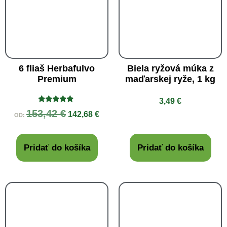
6 fliaš Herbafulvo
Biela ryžová múka z
Premium
maďarskej ryže, 1 kg
3,49
€
Hodnotenie
153,42
€
142,68
€
OD:
5.00
z 5
Pridať do košíka
Pridať do košíka