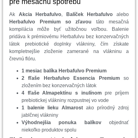
pre mesačnú spotrebu
Ak
Akcia Herbafulvo
,
Balíček Herbafulvo
alebo
Herbafulvo Premium so zľavou
táto mesačná
kompilácia môže byť užitočnou voľbou. Balenie
pridáva k prémiovému Herbafulvu bez konzervačných
látok prebiotické doplnky vlákniny, čím získate
kompletnejšie zloženie zamerané na vlákninu a
črevnú flóru.
1 mesiac balíka Herbafulvo Premium
2 fľaše Herbafulvo Essencia Premium
so
zložením bez konzervačných látok
4 fľaše Almapektínu s inulínom
pre príjem
prebiotickej vlákniny rozpustnej vo vode
1 balenie lieku Almarost
ako prírodný zdroj
jablčnej vlákniny
Výhodnejšia ponuka balíkov
objednať
niekoľko produktov spolu