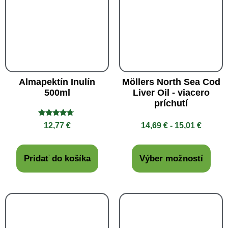
Almapektín Inulín
Möllers North Sea Cod
500ml
Liver Oil - viacero
príchutí
Hodnotenie
12,77
€
14,69
€
-
15,01
€
4.50
z 5
Pridať do košíka
Výber možností