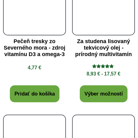
Pečeň tresky zo
Za studena lisovaný
Severného mora - zdroj
tekvicový olej -
vitamínu D3 a omega-3
prírodný multivitamín
4,77
€
Hodnotenie
8,93
€
-
17,57
€
5.00
z 5
Pridať do košíka
Výber možností