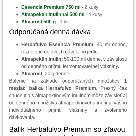
Essencia Premium 750 ml
- 2 kusy
Almapektín Inulinnal 500 ml
- 4 kusy
Almarost 500 g
- 1 ks
Odporúčaná denná dávka
Herbafulvo Essencia Premium:
40 ml denne,
rozdelené do dvoch dávok, po jedle.
Almapektín Inulín:
50-100 ml denne, v závislosti
od denného príjmu fermentovateľnej vlákniny.
Almarost:
30 g denne.
Balenie na základe odporúčaných množstiev
1
mesiac balíka Herbafulvo Premium
. Presný čas
chudnutia s almapektínovým inulínom môže závisieť aj
od denného množstva almapektínového inulínu, vášho
individuálneho príjmu vlákniny a zvoleného
dávkovania.
Balík Herbafulvo Premium so zľavou,