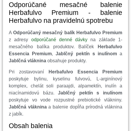
Odporúčané mesačné balenie
Herbafulvo Premium - balenie
Herbafulvo na pravidelnú spotrebu
A
Odporúčaný mesačný balík Herbafulvo Premium
z adresy
odporúčané denné dávky
na základe 1-
mesačného balíka produktov. Balíček
Herbafulvo
Essencia Premium
,
Jablčný pektín s inulínom
a
Jablčná vláknina
obsahuje produkty.
Pri zostavovaní
Herbafulvo Essencia Premium
poskytuje bylinu, kyselinu fulvovú, L-arginínový
komplex, chelát soli paraajdi, alpamektín, inulín a
niacínamidovú bázu.
Jablčný pektín s inulínom
poskytuje vo vode rozpustné prebiotické vlákniny.
Jablčná vláknina
a balenie dopĺňa prírodná vláknina
z jabĺk.
Obsah balenia