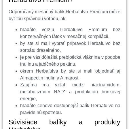
Odporúčaný mesačný balík Herbafulvo Premium môže
byť tou správnou voľbou, ak:
hľadáte verziu Herbafulvo Premium bez
konzervačných látok v mesačnej kompilácii,
by ste si mali vybrať prípravok Herbafulvo bez
sorbátu draselného,
je pre vás dôležitá prebiotická vláknina v podobe
inulínu a jablčného pektínu,
okrem Herbafulva by ste si mali objednať aj
Almapectin Inulin a Almarost,
Zaujíma ma vzťah medzi niacínamidom,
metabolizmom NAD⁺ a produkciou bunkovej
energie,
hľadáte cenovo dostupnejší balík Herbafulvo na
pravidelnú spotrebu.
Súvisiace balíky a produkty