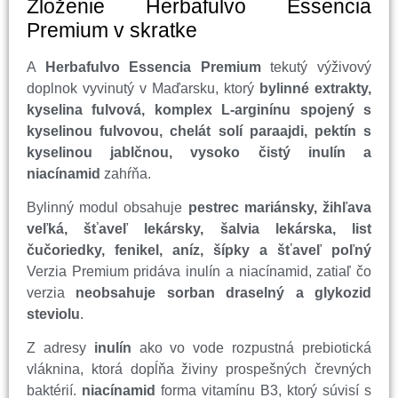
Zloženie Herbafulvo Essencia
Premium v skratke
A
Herbafulvo Essencia Premium
tekutý výživový
doplnok vyvinutý v Maďarsku, ktorý
bylinné extrakty,
kyselina fulvová, komplex L-arginínu spojený s
kyselinou fulvovou, chelát solí paraajdi, pektín s
kyselinou jablčnou, vysoko čistý inulín a
niacínamid
zahŕňa.
Bylinný modul obsahuje
pestrec mariánsky, žihľava
veľká, šťaveľ lekársky, šalvia lekárska, list
čučoriedky, fenikel, aníz, šípky a šťaveľ poľný
Verzia Premium pridáva inulín a niacínamid, zatiaľ čo
verzia
neobsahuje sorban draselný a glykozid
steviolu
.
Z adresy
inulín
ako vo vode rozpustná prebiotická
vláknina, ktorá dopĺňa živiny prospešných črevných
baktérií.
niacínamid
forma vitamínu B3, ktorý súvisí s