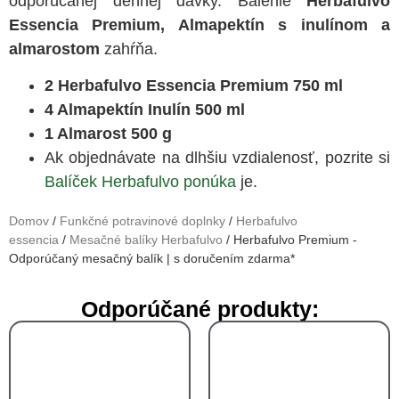
odporúčanej dennej dávky. Balenie
Herbafulvo
Essencia Premium, Almapektín s inulínom a
almarostom
zahŕňa.
2 Herbafulvo Essencia Premium 750 ml
4 Almapektín Inulín 500 ml
1 Almarost 500 g
Ak objednávate na dlhšiu vzdialenosť, pozrite si
Balíček Herbafulvo ponúka
je.
Domov
/
Funkčné potravinové doplnky
/
Herbafulvo
essencia
/
Mesačné balíky Herbafulvo
/ Herbafulvo Premium -
Odporúčaný mesačný balík | s doručením zdarma*
Odporúčané produkty: