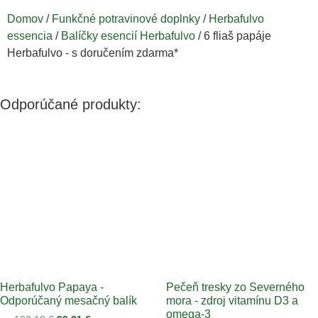
Domov
/
Funkčné potravinové doplnky
/
Herbafulvo
essencia
/
Balíčky esencií Herbafulvo
/ 6 fliaš papáje
Herbafulvo - s doručením zdarma*
Odporúčané produkty:
Herbafulvo Papaya -
Pečeň tresky zo Severného
Odporúčaný mesačný balík
mora - zdroj vitamínu D3 a
omega-3