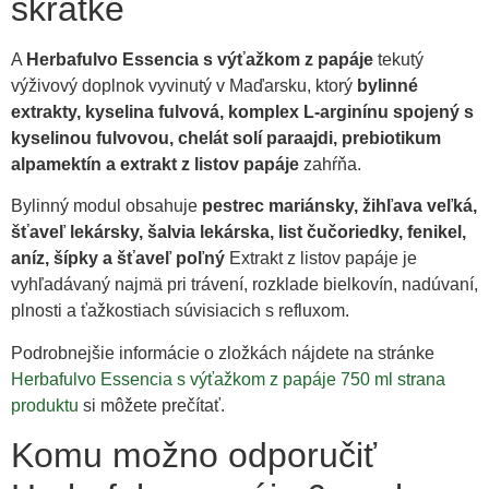
skratke
A
Herbafulvo Essencia s výťažkom z papáje
tekutý
výživový doplnok vyvinutý v Maďarsku, ktorý
bylinné
extrakty, kyselina fulvová, komplex L-arginínu spojený s
kyselinou fulvovou, chelát solí paraajdi, prebiotikum
alpamektín a extrakt z listov papáje
zahŕňa.
Bylinný modul obsahuje
pestrec mariánsky, žihľava veľká,
šťaveľ lekársky, šalvia lekárska, list čučoriedky, fenikel,
aníz, šípky a šťaveľ poľný
Extrakt z listov papáje je
vyhľadávaný najmä pri trávení, rozklade bielkovín, nadúvaní,
plnosti a ťažkostiach súvisiacich s refluxom.
Podrobnejšie informácie o zložkách nájdete na stránke
Herbafulvo Essencia s výťažkom z papáje 750 ml strana
produktu
si môžete prečítať.
Komu možno odporučiť