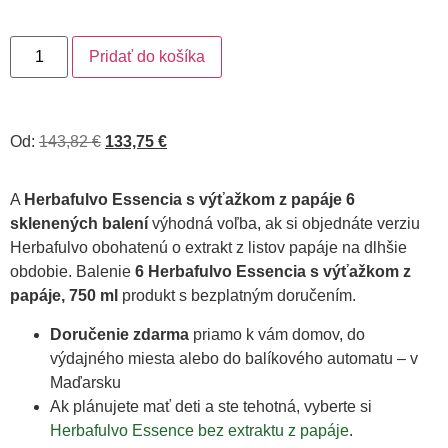
Pridať do košíka
Od:
143,82
€
133,75
€
A
Herbafulvo Essencia s výťažkom z papáje 6
sklenených balení
výhodná voľba, ak si objednáte verziu
Herbafulvo obohatenú o extrakt z listov papáje na dlhšie
obdobie. Balenie
6 Herbafulvo Essencia s výťažkom z
papáje, 750 ml
produkt s bezplatným doručením.
Doručenie zdarma
priamo k vám domov, do
výdajného miesta alebo do balíkového automatu – v
Maďarsku
Ak plánujete mať deti a ste tehotná, vyberte si
Herbafulvo Essence bez extraktu z papáje
.