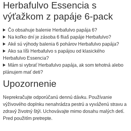
Herbafulvo Essencia s
výťažkom z papáje 6-pack
Čo obsahuje balenie Herbafulvo papája 6?
Na koľko dní je zásoba 6 fliaš papáje Herbafulvo?
Aké sú výhody balenia 6 pohárov Herbafulvo papája?
Ako sa líši Herbafulvo s papájou od klasického
Herbafulvo Essencia?
Mám si vybrať Herbafulvo papája, ak som tehotná alebo
plánujem mať deti?
Upozornenie
Neprekračujte odporúčanú dennú dávku. Používanie
výživového doplnku nenahrádza pestrú a vyváženú stravu a
zdravý životný štýl. Uchovávajte mimo dosahu malých detí.
Pred použitím pretrepte.