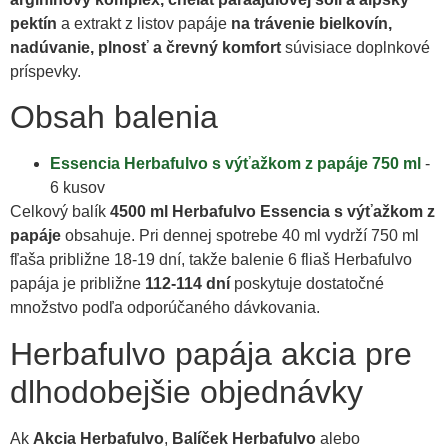
pektín
a extrakt z listov papáje
na trávenie bielkovín,
nadúvanie, plnosť a črevný komfort
súvisiace doplnkové
príspevky.
Obsah balenia
Essencia Herbafulvo s výťažkom z papáje 750 ml
-
6 kusov
Celkový balík
4500 ml Herbafulvo Essencia s výťažkom z
papáje
obsahuje. Pri dennej spotrebe 40 ml vydrží 750 ml
fľaša približne 18-19 dní, takže balenie 6 fliaš Herbafulvo
papája je približne
112-114 dní
poskytuje dostatočné
množstvo podľa odporúčaného dávkovania.
Herbafulvo papája akcia pre
dlhodobejšie objednávky
Ak
Akcia Herbafulvo
,
Balíček Herbafulvo
alebo