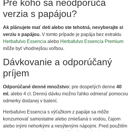
Pre koho sa neodporúča
verzia s papájou?
Ak plánujete mať deti alebo ste tehotná, nevyberajte si
verziu s papájou.
V tomto prípade je papája bez extraktu
Herbafulvo Essencia
alebo
Herbafulvo Essencia Premium
môže byť vhodnejšou voľbou.
Dávkovanie a odporúčaný
príjem
Odporúčané denné množstvo:
pre dospelých denne
40
ml
, alebo 4 cl. Dennú dávku možno ľahko odmerať pomocou
odmerky dodanej v balení.
Herbafulvo Essencia s výťažkom z papáje sa môže
konzumovať samostatne alebo zmiešaná s vodou, čajom
alebo inými nehorkými a nesýtenými nápojmi. Pred použitím