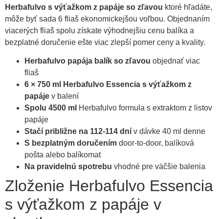
Herbafulvo s výťažkom z papáje so zľavou
ktoré hľadáte,
môže byť sada 6 fliaš ekonomickejšou voľbou. Objednaním
viacerých fliaš spolu získate výhodnejšiu cenu balíka a
bezplatné doručenie ešte viac zlepší pomer ceny a kvality.
Herbafulvo papája balík so zľavou
objednať viac
fliaš
6 × 750 ml Herbafulvo Essencia s výťažkom z
papáje
v balení
Spolu 4500 ml
Herbafulvo formula s extraktom z listov
papáje
Stačí približne na 112-114 dní
v dávke 40 ml denne
S bezplatným doručením
door-to-door, balíková
pošta alebo balíkomat
Na pravidelnú spotrebu
vhodné pre väčšie balenia
Zloženie Herbafulvo Essencia
s výťažkom z papáje v