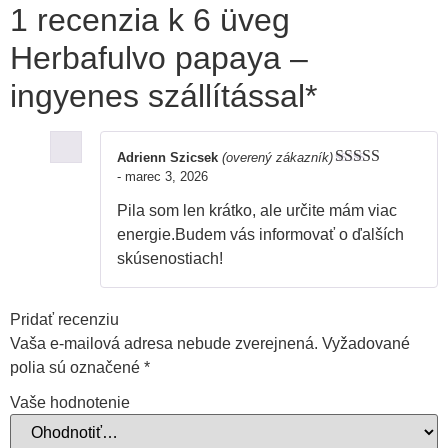
1 recenzia k
6 üveg
Herbafulvo papaya –
ingyenes szállítással*
Adrienn Szicsek
(overený zákazník)
-
marec 3, 2026
Hodnotenie
4
z 5
Pila som len krátko, ale určite mám viac
energie.Budem vás informovať o ďalších
skúsenostiach!
Pridať recenziu
Vaša e-mailová adresa nebude zverejnená.
Vyžadované
polia sú označené
*
Vaše hodnotenie