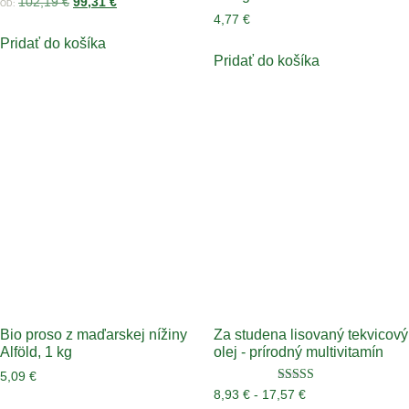
102,19
€
99,31
€
OD:
4,77
€
Pridať do košíka
Pridať do košíka
Bio proso z maďarskej nížiny
Za studena lisovaný tekvicový
Alföld, 1 kg
olej - prírodný multivitamín
5,09
€
Hodnotenie
8,93
€
-
17,57
€
5.00