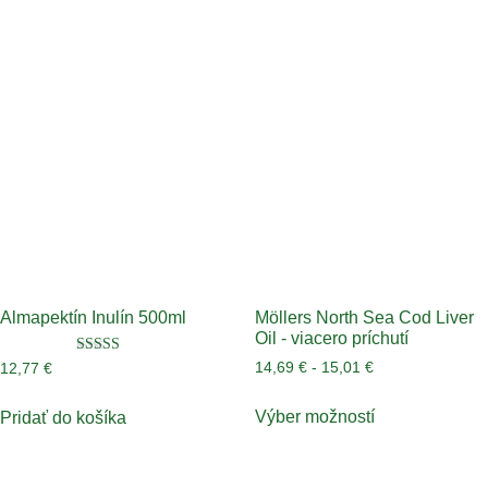
Almapektín Inulín 500ml
Möllers North Sea Cod Liver
Oil - viacero príchutí
Hodnotenie
14,69
€
-
15,01
€
12,77
€
4.50
z 5
Výber možností
Pridať do košíka