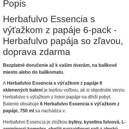
Popis
Herbafulvo Essencia s
výťažkom z papáje 6-pack -
Herbafulvo papája so zľavou,
doprava zdarma
Bezplatné doručenie až k vašim dverám, na balíkové
miesto alebo do balíkomatu.
A
Herbafulvo Essencia s výťažkom z papáje 6
sklenených balení
je lepšou voľbou, ak si objednáte verziu
Herbafulvo s výťažkom z listov papáje na dlhší pobyt.
Balenie obsahuje
6 Herbafulvo Essencia s výťažkom z
papáje, 750 ml
sa nachádza v.
Herbafulvo Essencia je zložkou
byliny, kyselina fulvová, L-
arginínový komplex, chelát paraajdiovej soli a alpský