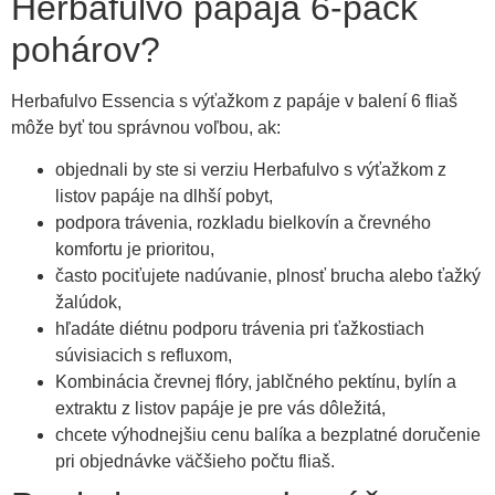
Herbafulvo papája 6-pack
pohárov?
Herbafulvo Essencia s výťažkom z papáje v balení 6 fliaš
môže byť tou správnou voľbou, ak:
objednali by ste si verziu Herbafulvo s výťažkom z
listov papáje na dlhší pobyt,
podpora trávenia, rozkladu bielkovín a črevného
komfortu je prioritou,
často pociťujete nadúvanie, plnosť brucha alebo ťažký
žalúdok,
hľadáte diétnu podporu trávenia pri ťažkostiach
súvisiacich s refluxom,
Kombinácia črevnej flóry, jablčného pektínu, bylín a
extraktu z listov papáje je pre vás dôležitá,
chcete výhodnejšiu cenu balíka a bezplatné doručenie
pri objednávke väčšieho počtu fliaš.