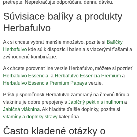
pretrepte. Neprekračujte odporúčanú dennú dávku.
Súvisiace balíky a produkty
Herbafulvo
Ak si chcete vybrať menšie množstvo, pozrite si
Balíčky
Herbafulvo
kde sú k dispozícii balenia s viacerými fľašami a
zvýhodnené kombinácie.
Ak chcete porovnať iné verzie Herbafulvo, môžete si pozrieť
Herbafulvo Essencia
, a
Herbafulvo Essencia Premium
a
Herbafulvo Essencia Premium Papaya
verzie.
Prístup spoločnosti Herbafulvo zameraný na črevnú flóru a
vlákninu je dobre prepojený s
Jablčný pektín s inulínom
a
Jablčná vláknina
. Ak hľadáte ďalšie doplnky, pozrite si
vitamíny a doplnky stravy
kategória.
Často kladené otázky o