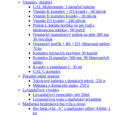
Vitamíny, doplnky
GAL Multivitamín, 3 mesačné balenia
Vitamín K komplex + D3 kvapky - 60 dávok
Vitamín K komplex kvapky - 30 dávok
Vitamín D3 kvapky - 240 dávok
Prášok L-laktátu horčíka (aj pre ľudí s
intoleranciou mlieka) - 90 porcií
Organický magnéziový prášok na pitie 380 mg
30 vrecúšok
Organický horčík + B6 + D3, filmované tablety,
70 ks
Komplex tráviacich enzýmov 30 kapsúl
Komplex D-mannózy 500 mg, 90 filmovaných
tabliet
Kvapky s vitamínom C, 30 ml
GAL C-komplex
Prírodné mleté semená
Tekvicové jadierka z domácich tekvíc, 250 g
Mákdara z domáceho maku, 250 g
Levanduľové výrobky
Levanduľový esenciálny olej 20ml
Levanduľová voda z maďarskej levandule
Maďarská bezlepková bio ryža a proso
Bio biela ryža „A” z maďarskej nížiny Alföld, 1
kg