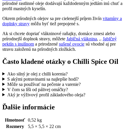
prírodné rastlinné oleje dodávajú každodenným jedlám inú chuť a
profil mastných kyselín.
Okrem prírodných olejov sa pre cielenejší príjem živín
vitamíny a
doplnky stravy
môžu byť tiež prepojené s.
Ak si chcete dopriať vlákninové raňajky, domáce zmesi alebo
prírodnejší doplnok stravy, môžete
Jablčná vláknina
, ,.
Jablčný
pektín s inulínom
a prirodzené
sušené ovocie
sú vhodné aj pre
stravu založenú na prírodných zložkách.
Často kladené otázky o Chilli Spice Oil
Ako silný je olej z chilli korenia?
S akými potravinami sa najlepšie hodí?
Môže sa používať na pečenie a varenie?
V čom sa líši od pálivej omáčky?
Aký je výživový profil základového oleja?
Ďalšie informácie
Hmotnosť
0,52 kg
Rozmery
5,5 × 5,5 × 22 cm