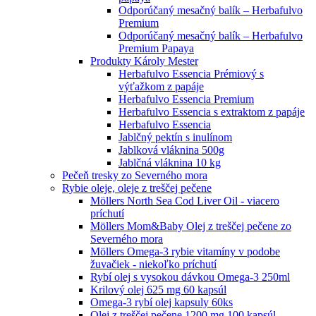
Odporúčaný mesačný balík – Herbafulvo
Premium
Odporúčaný mesačný balík – Herbafulvo
Premium Papaya
Produkty Károly Mester
Herbafulvo Essencia Prémiový s
výťažkom z papáje
Herbafulvo Essencia Premium
Herbafulvo Essencia s extraktom z papáje
Herbafulvo Essencia
Jablčný pektín s inulínom
Jablková vláknina 500g
Jablčná vláknina 10 kg
Pečeň tresky zo Severného mora
Rybie oleje, oleje z treščej pečene
Möllers North Sea Cod Liver Oil - viacero
príchutí
Möllers Mom&Baby Olej z treščej pečene zo
Severného mora
Möllers Omega-3 rybie vitamíny v podobe
žuvačiek - niekoľko príchutí
Rybí olej s vysokou dávkou Omega-3 250ml
Krilový olej 625 mg 60 kapsúl
Omega-3 rybí olej kapsuly 60ks
Olej z treščej pečene 1200 mg 100 kapsúl