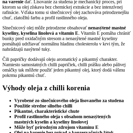
na varenie
dať. Lisovanie za studena je mechanický proces, pri
ktorom sa olej získava bez chemickej extrakcie a bez intenzívnej
rafinácie. Vďaka tomu si slnečnicový olej zachováva prirodzenejšiu
chuť, zlatožltú farbu a profil rastlinného oleja.
Slnečnicový olej môže prirodzene obsahovať
nenasýtené mastné
kyseliny, kyselina linolová a vitamín E
. Vitamín E pomáha chrániť
bunky pred oxidačným stresom a nenasýtené mastné kyseliny
pomáhajú udržiavať normálnu hladinu cholesterolu v krvi tým, že
nahrádzajú nasýtené tuky.
Čili papričky dodávajú oleju aromatický a pikantný charakter.
Namiesto samostatných chilli papričiek, chilli prášku alebo pálivej
omáčky tak môžete použiť jeden pikantný olej, ktorý dodá vášmu
pokrmu pikantnú chuť.
Výhody oleja z chilli korenia
Vyrobené zo slnečnicového oleja lisovaného za studena
Použitie stredne silného chilli
Pikantné, charakteristické chute
Profil rastlinného oleja s obsahom nenasýtených
mastných kyselín a kyseliny linolovej
Môže byť prírodným zdrojom vitamínu E
Olej na korenie bez prísad a konzervačných látok