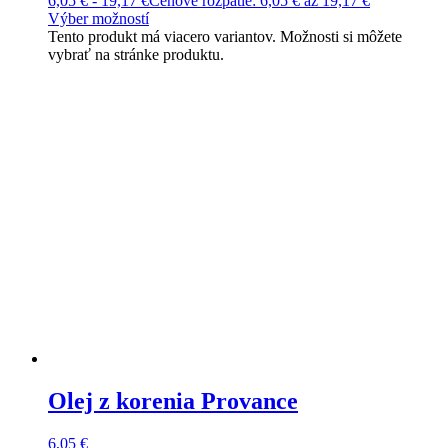
6,05
€
-
19,17
€
Cenové rozpätie: 6,05 € až 19,17 €
Výber možností
Tento produkt má viacero variantov. Možnosti si môžete
vybrať na stránke produktu.
Olej z korenia Provance
6,05
€