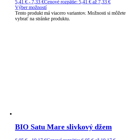
5,41
€
-
7,33
€
Cenové rozpätie: 5,41 € až 7,33 €
Výber možností
Tento produkt má viacero variantov. Možnosti si môžete
vybrať na stránke produktu.
BIO Satu Mare slivkový džem