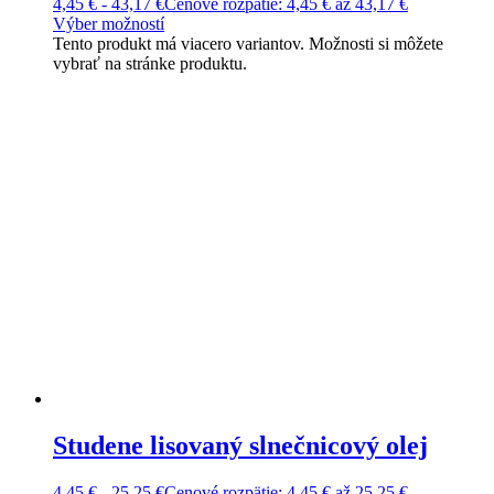
4,45
€
-
43,17
€
Cenové rozpätie: 4,45 € až 43,17 €
Výber možností
Tento produkt má viacero variantov. Možnosti si môžete
vybrať na stránke produktu.
Studene lisovaný slnečnicový olej
4,45
€
-
25,25
€
Cenové rozpätie: 4,45 € až 25,25 €