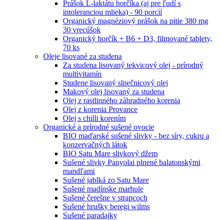
Prášok L-laktátu horčíka (aj pre ľudí s
intoleranciou mlieka) - 90 porcií
Organický magnéziový prášok na pitie 380 mg
30 vrecúšok
Organický horčík + B6 + D3, filmované tablety,
70 ks
Oleje lisované za studena
Za studena lisovaný tekvicový olej - prírodný
multivitamín
Studene lisovaný slnečnicový olej
Makový olej lisovaný za studena
Olej z rastlinného záhradného korenia
Olej z korenia Provance
Olej s chilli korením
Organické a prírodné sušené ovocie
BIO maďarské sušené slivky - bez síry, cukru a
konzervačných látok
BIO Satu Mare slivkový džem
Sušené slivky Panyolai plnené balatonskými
mandľami
Sušené jablká zo Satu Mare
Sušené madínske marhule
Sušené čerešne v strapcoch
Sušené hrušky beregi wilms
Sušené paradajky