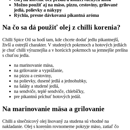
Možno použiť aj na mäso, pizzu, cestoviny, grilované
jedlá, polievky a nákypy
Rýchla, presne dávkovaná pikantná aróma
Na čo sa dá použiť olej z chilli korenia?
Chilli Spice Oil sa hodí tam, kde chcete dodať jedlu pikantnejší,
živší a ostrejší charakter. V studených pokrmoch a hotových jedlách
je chuť chilli výraznejšia a v horúcich pokrmoch sa jemnejšie prelína
s chuťou jedla.
na marinovanie mäsa,
na grilovanie a vyprážanie,
na pizzu a cestoviny,
na polievky, dusené jedlá a jednohubky,
na šaláty a studené jedlá,
na sendviče, teplé sendviče, chlebíčky,
pre pikantnú príchuť hotových jedál.
Na marinovanie mäsa a grilovanie
Chilli a slnečnicový olej lisovaný za studena sú vhodné na
nakladanie. Olej s korením rovnomerne pokryje mäso, zatiaľ čo