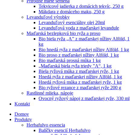
Prírodné mleté semená
Tekvicové jadierka z domácich tekvíc, 250 g
Mákdara z domáceho maku, 250 g
Levanduľové výrobky
Levanduľový esenciálny olej 20ml
Levanduľová voda z maďarskej levandule
Maďarská bezlepková bio ryža a proso
Bio biela ryža „A” z maďarskej nížiny Alföld, 1
kg
Bio hnedá ryža z maďarskej nížiny Alföld, 1 kg
Bio proso z maďarskej nížiny Alföld, 1 kg
Bio maďarská prosná múka 1 kg
„Maďarská biela ryža triedy ”A“, 1 kg
Biela ryžová múka z maďarskej ryže, 1 kg
Hnedá ryža z maďarskej nížiny Alföld, 1 kg
Hnedá ryžová múka z maďarskej ryže, 1 kg
Bio ryžové rezance z maďarskej ryže 200 g
Rastlinné mlieka, nápoje
Ovocný ryžový nápoj z maďarskej ryže, 330 ml
Kontakt
Domov
Produkty
Herbafulvo essencia
Balíčky esencií Herbafulvo