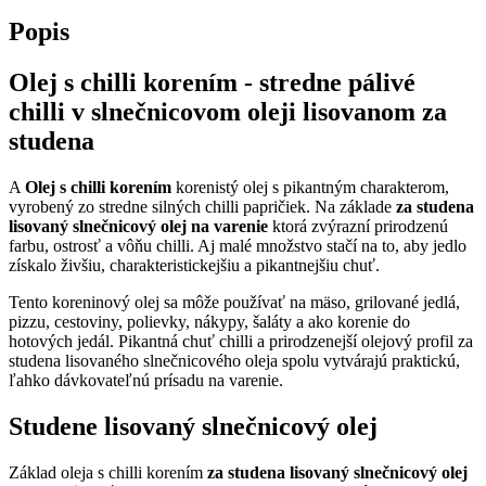
Popis
Olej s chilli korením - stredne pálivé
chilli v slnečnicovom oleji lisovanom za
studena
A
Olej s chilli korením
korenistý olej s pikantným charakterom,
vyrobený zo stredne silných chilli papričiek. Na základe
za studena
lisovaný slnečnicový olej na varenie
ktorá zvýrazní prirodzenú
farbu, ostrosť a vôňu chilli. Aj malé množstvo stačí na to, aby jedlo
získalo živšiu, charakteristickejšiu a pikantnejšiu chuť.
Tento koreninový olej sa môže používať na mäso, grilované jedlá,
pizzu, cestoviny, polievky, nákypy, šaláty a ako korenie do
hotových jedál. Pikantná chuť chilli a prirodzenejší olejový profil za
studena lisovaného slnečnicového oleja spolu vytvárajú praktickú,
ľahko dávkovateľnú prísadu na varenie.
Studene lisovaný slnečnicový olej
Základ oleja s chilli korením
za studena lisovaný slnečnicový olej