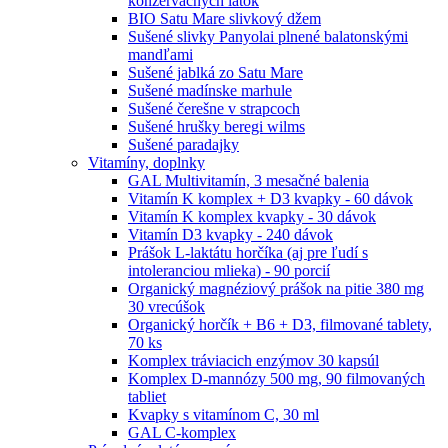
konzervačných látok
BIO Satu Mare slivkový džem
Sušené slivky Panyolai plnené balatonskými
mandľami
Sušené jablká zo Satu Mare
Sušené madínske marhule
Sušené čerešne v strapcoch
Sušené hrušky beregi wilms
Sušené paradajky
Vitamíny, doplnky
GAL Multivitamín, 3 mesačné balenia
Vitamín K komplex + D3 kvapky - 60 dávok
Vitamín K komplex kvapky - 30 dávok
Vitamín D3 kvapky - 240 dávok
Prášok L-laktátu horčíka (aj pre ľudí s
intoleranciou mlieka) - 90 porcií
Organický magnéziový prášok na pitie 380 mg
30 vrecúšok
Organický horčík + B6 + D3, filmované tablety,
70 ks
Komplex tráviacich enzýmov 30 kapsúl
Komplex D-mannózy 500 mg, 90 filmovaných
tabliet
Kvapky s vitamínom C, 30 ml
GAL C-komplex