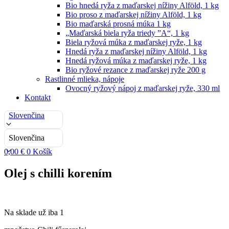
Bio hnedá ryža z maďarskej nížiny Alföld, 1 kg
Bio proso z maďarskej nížiny Alföld, 1 kg
Bio maďarská prosná múka 1 kg
„Maďarská biela ryža triedy ”A“, 1 kg
Biela ryžová múka z maďarskej ryže, 1 kg
Hnedá ryža z maďarskej nížiny Alföld, 1 kg
Hnedá ryžová múka z maďarskej ryže, 1 kg
Bio ryžové rezance z maďarskej ryže 200 g
Rastlinné mlieka, nápoje
Ovocný ryžový nápoj z maďarskej ryže, 330 ml
Kontakt
Slovenčina
Slovenčina
0,00
€
0
Košík
Olej s chilli korením
Na sklade už iba 1