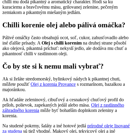
chilli mu dodá pikantný a aromatický charakter. Hodí sa ku
kuraciemu a bravčovému mäsu, grilovanej zelenine, pečeným
zemiakom a pikantným miešaným jedlám.
Chilli korenie olej alebo pálivá omáčka?
Pálivé omáčky často obsahujú ocot, soľ, cukor, zahusťovadlo alebo
iné ďalšie prísady. A
Olej s chilli korením
na druhej strane pôsobí
ako olejová, pikantná príchuť: nekyslí jedlo, ale dodáva mu chuť a
pikantnosť chilli v rastlinnom oleji.
Čo by ste si k nemu mali vybrať?
Ak si želáte stredomorský, bylinkový nádych k pikantnej chuti,
môžete použiť
Olej z korenia Provance
s rozmarínom, bazalkou a
majoránkou.
Ak hľadáte zeleninový, cibuľový a cesnakový chuťový profil do
príloh, polievok, zapekaných jedál alebo mäsa.
Olej z rastlinného
záhradného korenia
môže byť bohatším doplnkom zeleniny a
korenia.
Na studené pokrmy, šaláty a iné hotové jedlá
prírodné oleje lisované
za studena
sú tiež vhodné. Makový olej, tekvicový olej a iné