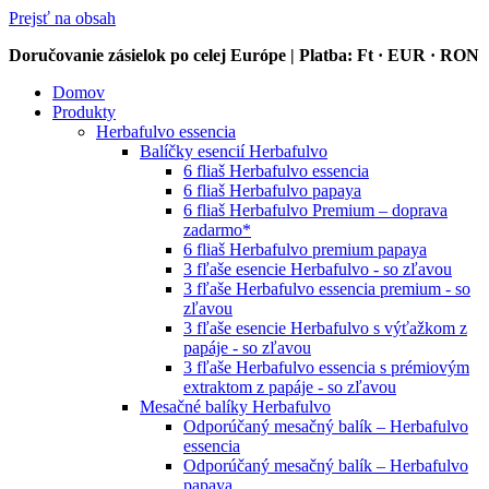
Prejsť na obsah
Doručovanie zásielok po celej Európe | Platba: Ft · EUR · RON
Domov
Produkty
Herbafulvo essencia
Balíčky esencií Herbafulvo
6 fliaš Herbafulvo essencia
6 fliaš Herbafulvo papaya
6 fliaš Herbafulvo Premium – doprava
zadarmo*
6 fliaš Herbafulvo premium papaya
3 fľaše esencie Herbafulvo - so zľavou
3 fľaše Herbafulvo essencia premium - so
zľavou
3 fľaše esencie Herbafulvo s výťažkom z
papáje - so zľavou
3 fľaše Herbafulvo essencia s prémiovým
extraktom z papáje - so zľavou
Mesačné balíky Herbafulvo
Odporúčaný mesačný balík – Herbafulvo
essencia
Odporúčaný mesačný balík – Herbafulvo
papaya