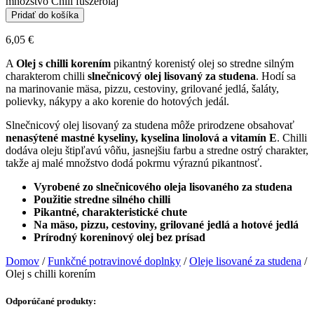
množstvo Chili fűszerolaj
Pridať do košíka
6,05
€
A
Olej s chilli korením
pikantný korenistý olej so stredne silným
charakterom chilli
slnečnicový olej lisovaný za studena
. Hodí sa
na marinovanie mäsa, pizzu, cestoviny, grilované jedlá, šaláty,
polievky, nákypy a ako korenie do hotových jedál.
Slnečnicový olej lisovaný za studena môže prirodzene obsahovať
nenasýtené mastné kyseliny, kyselina linolová a vitamín E
. Chilli
dodáva oleju štipľavú vôňu, jasnejšiu farbu a stredne ostrý charakter,
takže aj malé množstvo dodá pokrmu výraznú pikantnosť.
Vyrobené zo slnečnicového oleja lisovaného za studena
Použitie stredne silného chilli
Pikantné, charakteristické chute
Na mäso, pizzu, cestoviny, grilované jedlá a hotové jedlá
Prírodný koreninový olej bez prísad
Domov
/
Funkčné potravinové doplnky
/
Oleje lisované za studena
/
Olej s chilli korením
Odporúčané produkty: