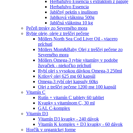
Herbafulvo Essencia s extraktom z papáje
Herbafulvo Essencia
Jablčný pektín s inulínom
Jablková vláknina 500g
Jablčná vláknina 10 kg
Pečeň tresky zo Severného mora
Rybie oleje, oleje z treščej pečene
Möllers North Sea Cod Liver Oil - viacero
príchutí
Möllers Mom&Baby Olej z treščej pečene zo
Severného mora
Möllers Omega-3 rybie vitamíny v podobe
žuvačiek - niekoľko príchutí
Rybí olej s vysokou dávkou Omega-3 250ml
Krilový olej 625 mg 60 kapsúl
Omega-3 rybí olej kapsuly 60ks
Olej z treščej pečene 1200 mg 100 kapsúl
Vitamín C
Rutín + vitamín C tablety 60 tabliet
Kvapky s vitamínom C, 30 ml
GAL C-komplex
Vitamín D3
Vitamín D3 kvapky - 240 dávok
Vitamín K komplex + D3 kvapky - 60 dávok
Horčík v organickej forme