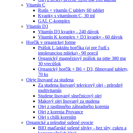
Vitamín C
Rutín + vitamín C tablety 60 tabliet
Kvapky s vitamínom C, 30 ml
GAL C-komplex
Vitamín D3
Vitamín D3 kvapky - 240 dávok
Vitamín K komplex + D3 kvapky - 60 dávok
Horčík v organickej forme
Prášok L-laktátu horčíka (aj pre ľudí s
intoleranciou mlieka) - 90 porcií
Organický magnéziový prášok na pitie 380 mg
30 vrecúšok
Organický horčík + B6 + D3, filmované tablety,
70 ks
Oleje lisované za studena
Za studena lisovaný tekvicový olej - prírodný
multivitamín
Studene lisovaný slnečnicový olej
Makový olej lisovaný za studena
Olej z rastlinného záhradného korenia
Olej z korenia Provance
Olej s chilli korením
Organické a prírodné sušené ovocie
BIO maďarské sušené slivky - bez síry, cukru a