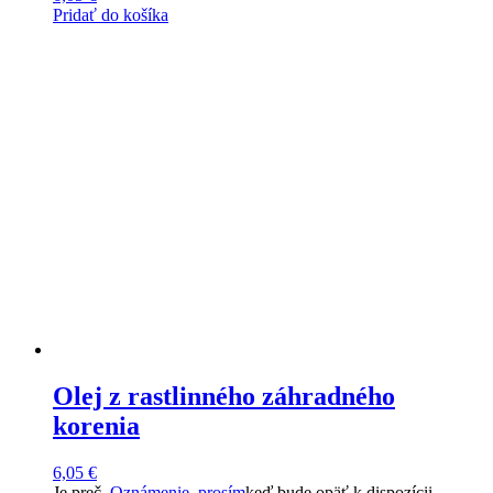
Pridať do košíka
Olej z rastlinného záhradného
korenia
6,05
€
Je preč.
Oznámenie, prosím
keď bude opäť k dispozícii.