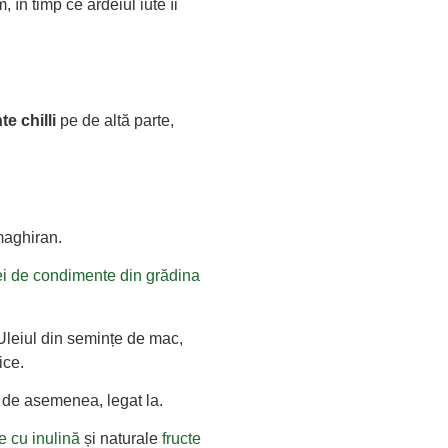
 în timp ce ardeiul iute îi
e chilli
pe de altă parte,
.
maghiran.
ei de condimente din grădina
Uleiul din semințe de mac,
ice.
, de asemenea, legat la.
e cu inulină
și naturale
fructe