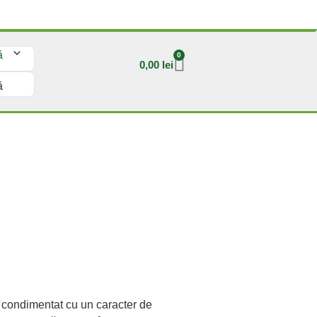
ă
0
0,00
lei
ă
i condimentat cu un caracter de