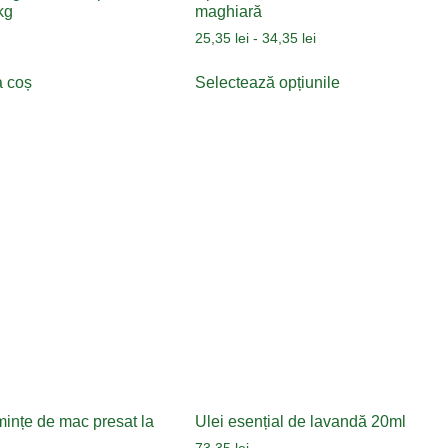
kg
maghiară
25,35
lei
-
34,35
lei
a coș
Selectează opțiunile
mințe de mac presat la
Ulei esențial de lavandă 20ml