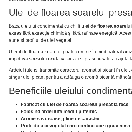
Ulei de floarea soarelui presa
Baza uleiului condimentat cu chilli
ulei de floarea soarelui
extras fără extracție chimică și fără rafinare energică. Aces
aurie și profilul de ulei vegetal.
Uleiul de floarea-soarelui poate conține în mod natural
aciz
împotriva stresului oxidativ, iar acizii grași nesaturați ajut
Ardeiul iute își transmite caracterul aromat și picant în ulei. 
singur ulei picant pentru a adăuga o aromă picantă mâncăr
Beneficiile uleiului condimenta
Fabricat cu ulei de floarea soarelui presat la rece
Folosind ardei iute mediu puternic
Arome savuroase, pline de caracter
Profil de ulei vegetal care conține acizi grași nesatu