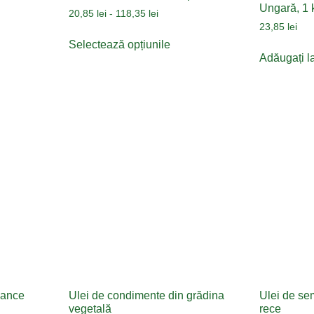
Ungară, 1 
20,85
lei
-
118,35
lei
23,85
lei
Selectează opțiunile
Adăugați l
vance
Ulei de condimente din grădina
Ulei de se
vegetală
rece