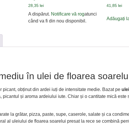
28,35
lei
41,85
lei
A dispărut.
Notificare vă rog
atunci
Adăugați l
când va fi din nou disponibil.
 mediu în ulei de floarea soarelu
 picant, obținut din ardei iuți de intensitate medie. Bazat pe
ule
 picantul și aroma ardeiului iute. Chiar și o cantitate mică este 
arate la grătar, pizza, paste, supe, caserole, salate și ca condi
ural al uleiului de floarea soarelui presat la rece se combină pen