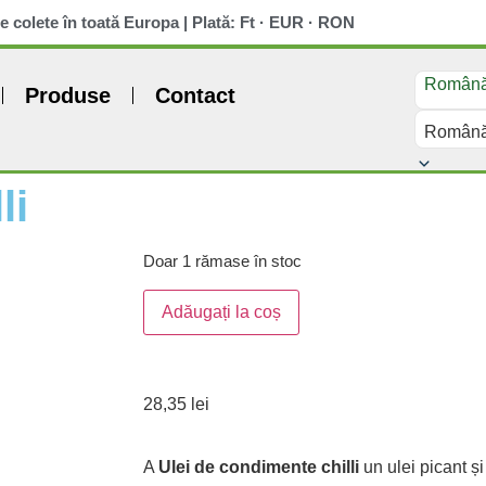
e colete în toată Europa | Plată: Ft · EUR · RON
Român
Produse
Contact
Român
li
Doar 1 rămase în stoc
Adăugați la coș
28,35
lei
A
Ulei de condimente chilli
un ulei picant ș