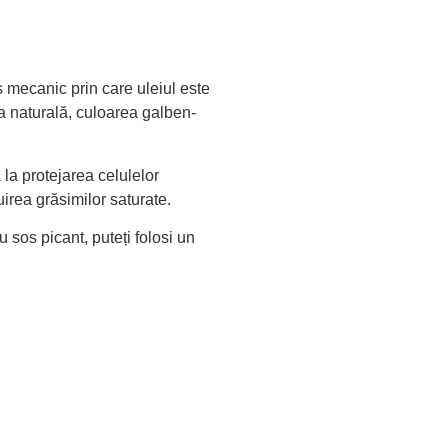
 mecanic prin care uleiul este
ma naturală, culoarea galben-
 la protejarea celulelor
uirea grăsimilor saturate.
u sos picant, puteți folosi un