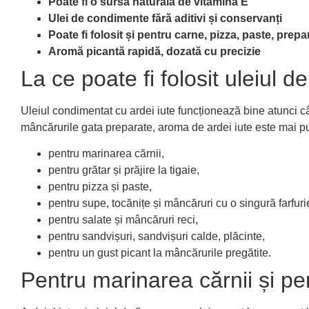
Poate fi o sursă naturală de vitamina E
Ulei de condimente fără aditivi și conservanți
Poate fi folosit și pentru carne, pizza, paste, prepa
Aromă picantă rapidă, dozată cu precizie
La ce poate fi folosit uleiul d
Uleiul condimentat cu ardei iute funcționează bine atunci cân
mâncărurile gata preparate, aroma de ardei iute este mai pu
pentru marinarea cărnii,
pentru grătar și prăjire la tigaie,
pentru pizza și paste,
pentru supe, tocănițe și mâncăruri cu o singură farfuri
pentru salate și mâncăruri reci,
pentru sandvișuri, sandvișuri calde, plăcinte,
pentru un gust picant la mâncărurile pregătite.
Pentru marinarea cărnii și pe