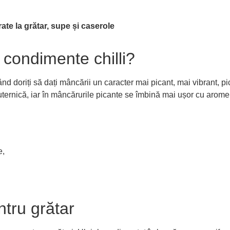
rate la grătar, supe și caserole
e condimente chilli?
d doriți să dați mâncării un caracter mai picant, mai vibrant, pic
ternică, iar în mâncărurile picante se îmbină mai ușor cu aromel
e,
ntru grătar