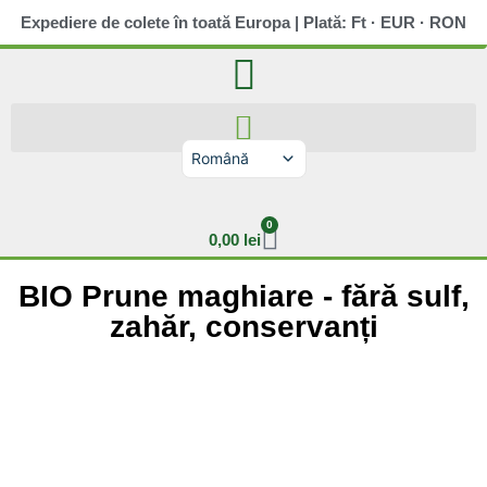
Expediere de colete în toată Europa | Plată: Ft · EUR · RON
Română
Magyar
Slovenčina
Deutsch
0
English (UK)
0,00
lei
BIO Prune maghiare - fără sulf,
zahăr, conservanți