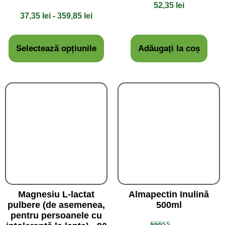
52,35
lei
37,35
lei
-
359,85
lei
Selectează opțiunile
Adăugați la coș
Magnesiu L-lactat
Almapectin Inulină
pulbere (de asemenea,
500ml
pentru persoanele cu