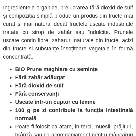
Ingredientele organice, prelucrarea fără dioxid de sulf
și compoziția simplă produc un produs din fructe mai
curat și mai natural decât fructele uscate industriale
tratate cu sirop de zahăr sau îndulcite. Prunele
uscate conțin fibre, zaharuri naturale din fructe, acizi
din fructe și substanțe însoțitoare vegetale în formă
concentrată.
BIO Prune maghiare cu semințe
Fără zahăr adăugat
Fără dioxid de sulf
Fără conservanți
Uscate într-un cuptor cu lemne
100 g pe zi contribuie la funcția intestinală
normală
Poate fi folosit ca atare, în terci, muesli, prăjituri,
brânză sau ca acompaniament pentru mâncăruri