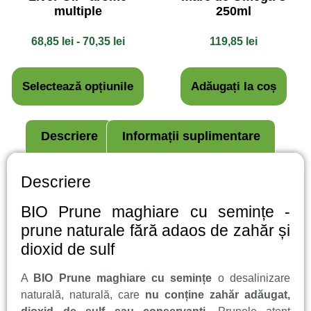
multiple
250ml
68,85
lei
-
70,35
lei
119,85
lei
Selectează opțiunile
Adăugați la coș
Descriere
Informații suplimentare
Descriere
BIO Prune maghiare cu semințe -
prune naturale fără adaos de zahăr și
dioxid de sulf
A
BIO Prune maghiare cu semințe
o desalinizare
naturală, naturală, care
nu conține zahăr adăugat,