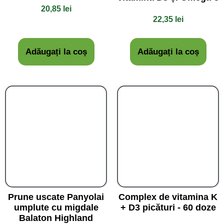
20,85
lei
22,35
lei
Adăugați la coș
Adăugați la coș
Prune uscate Panyolai
Complex de vitamina K
umplute cu migdale
+ D3 picături - 60 doze
Balaton Highland