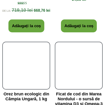
Evaluat la
719,10
lei
668,76
lei
DE LA:
5.00
din 5
Adăugați la coș
Adăugați la coș
Orez brun ecologic din
Ficat de cod din Marea
Câmpia Ungară, 1 kg
Nordului - o sursă de
vitamina D3 și Omega-3