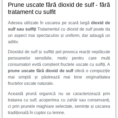
Prune uscate fără dioxid de sulf - fără
tratament cu sulfit
Adesea utilizate în uscarea pe scară largă
dioxid de
sulf sau sulfiți
Tratamentul cu dioxid de sulf poate da
un aspect mai spectaculos și uniform, dar adaugă un
aditiv.
Dioxidul de sulf și sulfiții pot provoca reacții neplăcute
persoanelor sensibile, motiv pentru care mulți
consumatori evită conștient fructele uscate cu sulfiți. A
prune uscate fără dioxid de sulf
oferă o compoziție
mai simplă și păstrează mai bine originalitatea
fructelor uscate naturale.
Această prună organică nu se caracterizează prin
tratarea cu sulf, acoperirea cu zahăr sau conservanți,
ci prin prunele maghiare selectate, semințe și uscarea
tradițională în cuptor cu lemne.