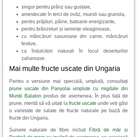
singur pentru prânz sau gustare,
amestecate în terci de ovăz, muesli sau granola,
pentru prăjituri, pâine, batoane energizante,
pentru brânzeturi și semințe oleaginoase,
cu mâncăruri savuroase din carne, mâncăruri
festive,
ca îndulcitori naturali în locul deserturilor
zaharoase.
Mai multe fructe uscate din Ungaria
Pentru o versiune mai specială, umplută, consultați
prune uscate din Panyolai umplute cu migdale din
Munții Balaton
produs de asemenea. În plus față de
prune, merită să vă uitați la
fructe uscate
unde veți găsi
o varietate de salate de fructe naturale pe bază de
fructe din Ungaria.
Sursele naturale de fibre includ
Fibră de măr
și