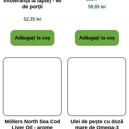
intoleranță la lapte) - 90
Evaluat la
de porții
59,85
lei
4.50
din 5
52,35
lei
Adăugați la coș
Adăugați la coș
Möllers North Sea Cod
Ulei de pește cu doză
Liver Oil - arome
mare de Omega-3