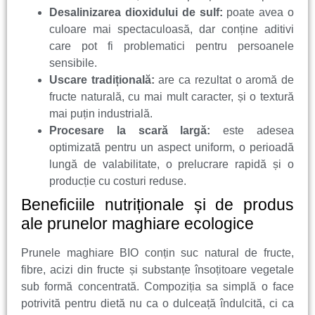
Desalinizarea dioxidului de sulf:
poate avea o
culoare mai spectaculoasă, dar conține aditivi
care pot fi problematici pentru persoanele
sensibile.
Uscare tradițională:
are ca rezultat o aromă de
fructe naturală, cu mai mult caracter, și o textură
mai puțin industrială.
Procesare la scară largă:
este adesea
optimizată pentru un aspect uniform, o perioadă
lungă de valabilitate, o prelucrare rapidă și o
producție cu costuri reduse.
Beneficiile nutriționale și de produs
ale prunelor maghiare ecologice
Prunele maghiare BIO conțin suc natural de fructe,
fibre, acizi din fructe și substanțe însoțitoare vegetale
sub formă concentrată. Compoziția sa simplă o face
potrivită pentru dietă nu ca o dulceață îndulcită, ci ca