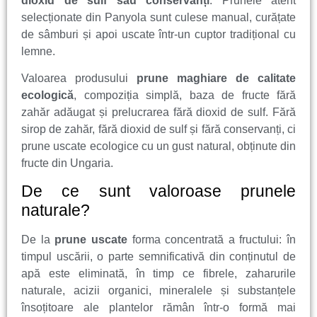
dioxid de sulf sau conservanți
. Prunele atent
selecționate din Panyola sunt culese manual, curățate
de sâmburi și apoi uscate într-un cuptor tradițional cu
lemne.
Valoarea produsului
prune maghiare de calitate
ecologică
, compoziția simplă, baza de fructe fără
zahăr adăugat și prelucrarea fără dioxid de sulf. Fără
sirop de zahăr, fără dioxid de sulf și fără conservanți, ci
prune uscate ecologice cu un gust natural, obținute din
fructe din Ungaria.
De ce sunt valoroase prunele
naturale?
De la
prune uscate
forma concentrată a fructului: în
timpul uscării, o parte semnificativă din conținutul de
apă este eliminată, în timp ce fibrele, zaharurile
naturale, acizii organici, mineralele și substanțele
însoțitoare ale plantelor rămân într-o formă mai