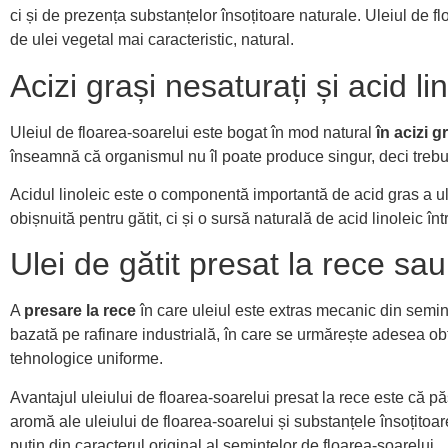
ci și de prezența substanțelor însoțitoare naturale. Uleiul de fl
de ulei vegetal mai caracteristic, natural.
Acizi grași nesaturați și acid li
Uleiul de floarea-soarelui este bogat în mod natural
în acizi g
înseamnă că organismul nu îl poate produce singur, deci trebui
Acidul linoleic este o componentă importantă de acid gras a ule
obișnuită pentru gătit, ci și o sursă naturală de acid linoleic în
Ulei de gătit presat la rece sau
A
presare la rece
în care uleiul este extras mecanic din semin
bazată pe rafinare industrială, în care se urmărește adesea obț
tehnologice uniforme.
Avantajul uleiului de floarea-soarelui presat la rece este că pă
aromă ale uleiului de floarea-soarelui și substanțele însoțitoar
puțin din caracterul original al semințelor de floarea-soarelui.