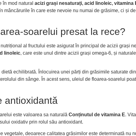
ne în mod natural
acizi grași nesaturați, acid linoleic, vitamin
în mâncărurile în care este nevoie nu numai de grăsime, ci și de
oarea-soarelui presat la rece?
 nutrițional al fructului este asigurat în principal de acizii grași 
d linoleic
, care este unul dintre acizii grași omega-6, și natural
 dietă echilibrată. Înlocuirea unei părți din grăsimile saturate di
olului din sânge. În acest sens, uleiul de floarea-soarelui poate 
e antioxidantă
oarelui este valoarea sa naturală
Conținutul de vitamina E
. Vit
sului oxidativ prin rolul său antioxidant.
le vegetale, deoarece calitatea grăsimilor este determinată nu n