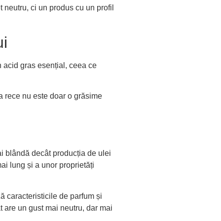
t neutru, ci un produs cu un profil
ui
n acid gras esențial, ceea ce
la rece nu este doar o grăsime
i blândă decât producția de ulei
i lung și a unor proprietăți
ă caracteristicile de parfum și
at are un gust mai neutru, dar mai