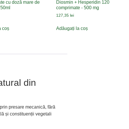
ște cu doză mare de
Diosmin + Hesperidin 120
250ml
comprimate - 500 mg
127,35
lei
a coș
Adăugați la coș
atural din
 prin presare mecanică, fără
ă și constituenții vegetali