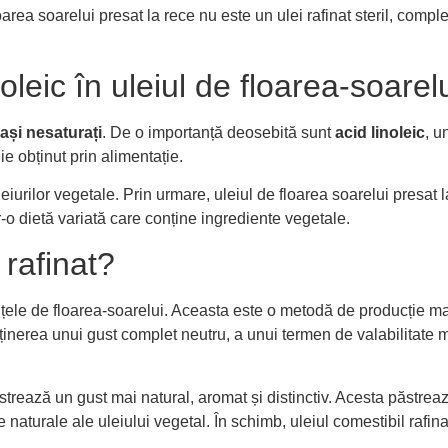
oarea soarelui presat la rece nu este un ulei rafinat steril, comple
noleic în uleiul de floarea-soarel
rași nesaturați
. De o importanță deosebită sunt
acid linoleic
, u
e obținut prin alimentație.
iurilor vegetale. Prin urmare, uleiul de floarea soarelui presat 
tr-o dietă variată care conține ingrediente vegetale.
 rafinat?
țele de floarea-soarelui. Aceasta este o metodă de producție ma
inerea unui gust complet neutru, a unui termen de valabilitate ma
strează un gust mai natural, aromat și distinctiv. Acesta păstreaz
e naturale ale uleiului vegetal. În schimb, uleiul comestibil rafin