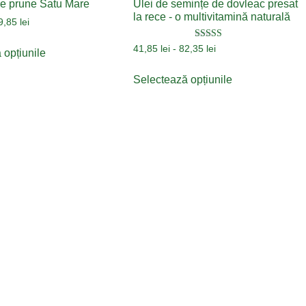
e prune Satu Mare
Ulei de semințe de dovleac presat
la rece - o multivitamină naturală
9,85
lei
Evaluat la
41,85
lei
-
82,35
lei
 opțiunile
5.00
din 5
Selectează opțiunile