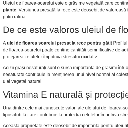
Uleiul de floarea-soarelui este o grăsime vegetală care conți
plante
. Versiunea presată la rece este deosebit de valoroasă 
puțin rafinat.
De ce este valoros uleiul de fl
A
ulei de floarea soarelui presat la rece pentru gătit
Profilul
de floarea-soarelui poate conține cantități semnificative de
aci
protejarea celulelor împotriva stresului oxidativ.
Acizii grași nesaturați sunt o sursă importantă de grăsimi într-o
nesaturate contribuie la menținerea unui nivel normal al colester
ulei vegetal natural.
Vitamina E naturală și protecți
Una dintre cele mai cunoscute valori ale uleiului de floarea-s
liposolubilă care contribuie la protecția celulelor împotriva stre
Această proprietate este deosebit de importantă pentru uleiuri