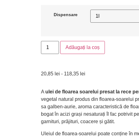
Dispensare
Adăugați la coș
20,85
lei
-
118,35
lei
A
ulei de floarea soarelui presat la rece pe
vegetal natural produs din floarea-soarelui 
sa galben-aurie, aroma caracteristică de floar
bogat în acizi grași nesaturați îl fac potrivit 
garnituri, prăjituri, coacere și gătit.
Uleiul de floarea-soarelui poate conține în 