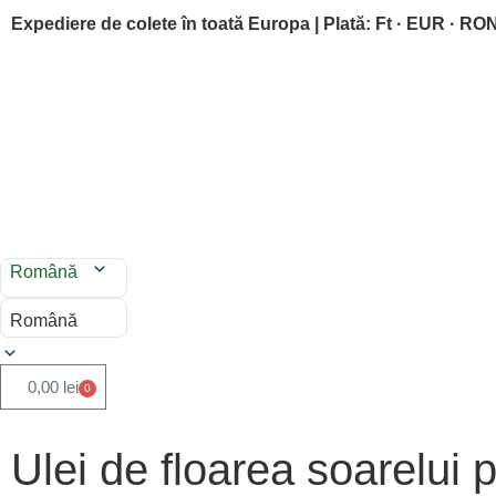
Expediere de colete în toată Europa | Plată: Ft · EUR · RO
Română
Română
0,00
lei
0
Ulei de floarea soarelui 