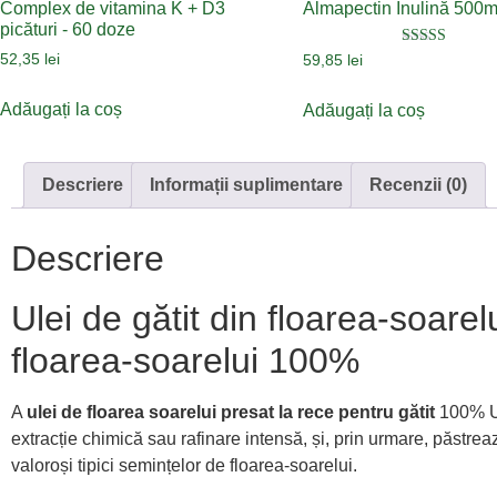
Complex de vitamina K + D3
Almapectin Inulină 500m
picături - 60 doze
Evaluat la
52,35
lei
59,85
lei
4.50
din 5
Adăugați la coș
Adăugați la coș
Descriere
Informații suplimentare
Recenzii (0)
Descriere
Ulei de gătit din floarea-soarel
floarea-soarelui 100%
A
ulei de floarea soarelui presat la rece pentru gătit
100% Ul
extracție chimică sau rafinare intensă, și, prin urmare, păstrea
valoroși tipici semințelor de floarea-soarelui.