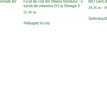
rimate 60
Ficat de cod din Marea Nordului - o
BIO Gem d
sursă de vitamina D3 și Omega-3
28,35
lei
-
8
22,35
lei
Selectează
Adăugați la coș