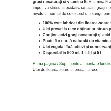
grași nesaturați și vitamina E
. Vitamina E a
împotriva stresului oxidativ, iar acizii grași 
nivelului normal de colesterol din sânge prin 
100% este fabricat din floarea-soarel
Ulei presat la rece obținut printr-u
Conține acizi grași nesaturați și acid 
Poate fi o sursă naturală de vitamina
Ulei vegetal fără aditivi și conservanț
Disponibil în 500 ml, 1 l, 2 l și 5 l
Prima pagină
/
Suplimente alimentare funcți
Ulei de floarea soarelui presat la rece