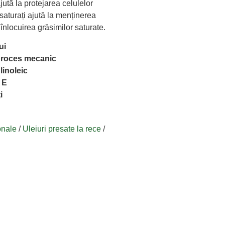
jută la protejarea celulelor
nesaturați ajută la menținerea
înlocuirea grăsimilor saturate.
ui
n proces mecanic
linoleic
 E
i
onale
/
Uleiuri presate la rece
/