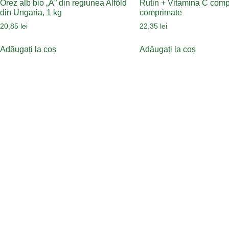
Orez alb bio „A” din regiunea Alföld
Rutin + Vitamina C comp
din Ungaria, 1 kg
comprimate
20,85
lei
22,35
lei
Adăugați la coș
Adăugați la coș