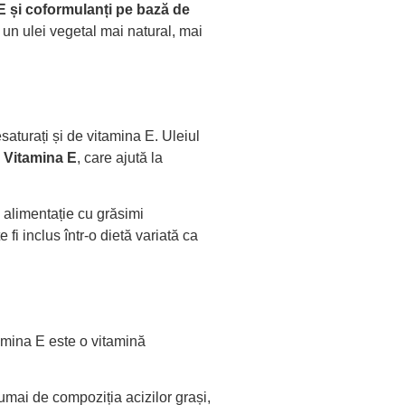
a E și coformulanți pe bază de
 un ulei vegetal mai natural, mai
nesaturați și de vitamina E. Uleiul
e
Vitamina E
, care ajută la
n alimentație cu grăsimi
fi inclus într-o dietă variată ca
amina E este o vitamină
umai de compoziția acizilor grași,