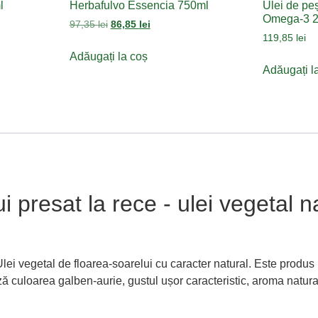
l
Herbafulvo Essencia 750ml
Ulei de pe
Omega-3 
97,35
lei
86,85
lei
119,85
lei
Adăugați la coș
Adăugați l
ui presat la rece - ulei vegetal n
ei vegetal de floarea-soarelui cu caracter natural. Este produs
ză culoarea galben-aurie, gustul ușor caracteristic, aroma natural