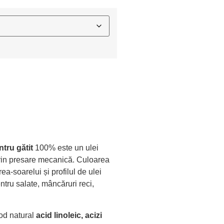
ntru gătit
100% este un ulei
prin presare mecanică. Culoarea
ea-soarelui și profilul de ulei
pentru salate, mâncăruri reci,
mod natural
acid linoleic, acizi