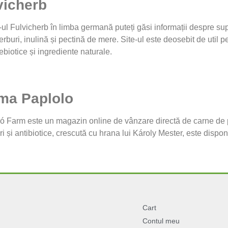
vicherb
-ul Fulvicherb în limba germană puteți găsi informații despre su
 ierburi, inulină și pectină de mere. Site-ul este deosebit de util pe
rebiotice și ingrediente naturale.
ma Paplolo
ó Farm este un magazin online de vânzare directă de carne de p
 și antibiotice, crescută cu hrana lui Károly Mester, este disponib
Cart
Contul meu