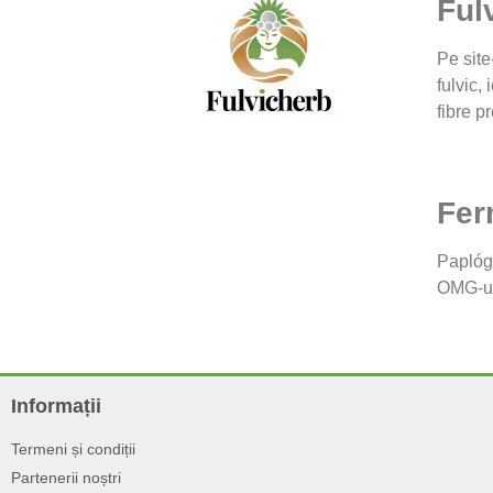
Ful
Pe site
fulvic,
fibre p
Fer
Paplóg
OMG-uri
Informații
Termeni și condiții
Partenerii noștri