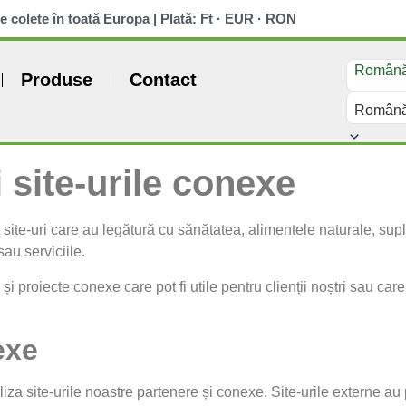
e colete în toată Europa | Plată: Ft · EUR · RON
Român
Produse
Contact
Român
i site-urile conexe
t site-uri care au legătură cu sănătatea, alimentele naturale, su
au serviciile.
și proiecte conexe care pot fi utile pentru clienții noștri sau ca
exe
iza site-urile noastre partenere și conexe. Site-urile externe au p