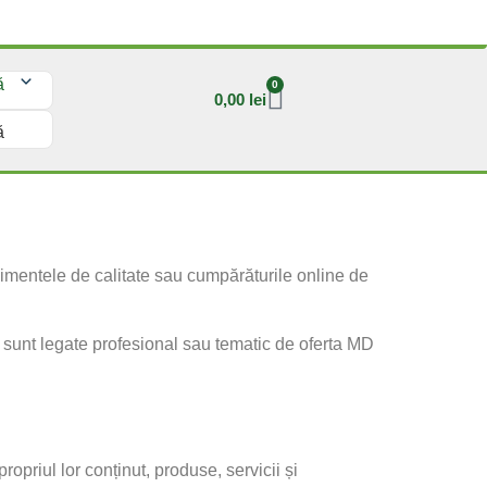
ă
0
0,00
lei
ă
plimentele de calitate sau cumpărăturile online de
re sunt legate profesional sau tematic de oferta MD
ropriul lor conținut, produse, servicii și