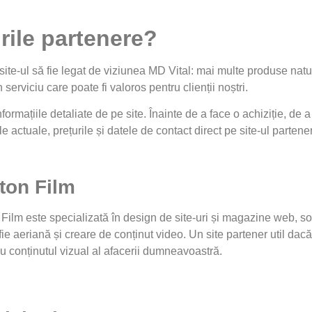
urile partenere?
ite-ul să fie legat de viziunea MD Vital: mai multe produse natura
 serviciu care poate fi valoros pentru clienții noștri.
formațiile detaliate de pe site. Înainte de a face o achiziție, de
e actuale, prețurile și datele de contact direct pe site-ul partener
ton Film
Film este specializată în design de site-uri și magazine web, sol
fie aeriană și creare de conținut video. Un site partener util dac
 conținutul vizual al afacerii dumneavoastră.