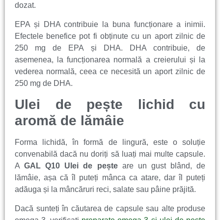
dozat.
EPA și DHA contribuie la buna funcționare a inimii.
Efectele benefice pot fi obținute cu un aport zilnic de
250 mg de EPA și DHA. DHA contribuie, de
asemenea, la funcționarea normală a creierului și la
vederea normală, ceea ce necesită un aport zilnic de
250 mg de DHA.
Ulei de pește lichid cu
aromă de lămâie
Forma lichidă, în formă de lingură, este o soluție
convenabilă dacă nu doriți să luați mai multe capsule.
A
GAL Q10 Ulei de pește
are un gust blând, de
lămâie, așa că îl puteți mânca ca atare, dar îl puteți
adăuga și la mâncăruri reci, salate sau pâine prăjită.
Dacă sunteți în căutarea de capsule sau alte produse