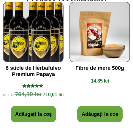
6 sticle de Herbafulvo
Fibre de mere 500g
Premium Papaya
14,85
lei
Evaluat la
764,10
lei
710,61
lei
DE LA:
5.00
din 5
Adăugați la coș
Adăugați la coș