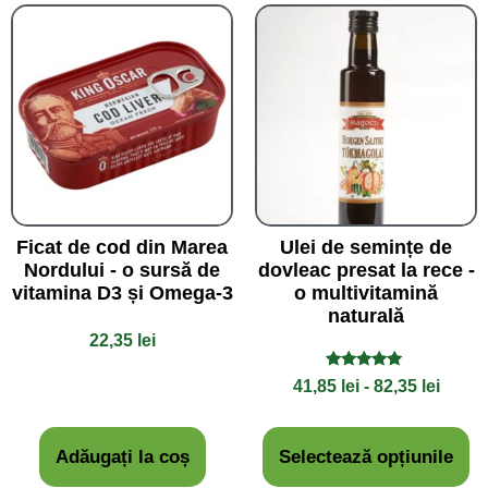
Ficat de cod din Marea
Ulei de semințe de
Nordului - o sursă de
dovleac presat la rece -
vitamina D3 și Omega-3
o multivitamină
naturală
22,35
lei
Evaluat la
41,85
lei
-
82,35
lei
5.00
din 5
Adăugați la coș
Selectează opțiunile