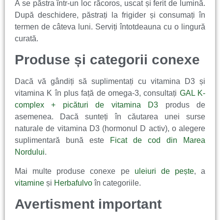
A se păstra într-un loc răcoros, uscat și ferit de lumină.
După deschidere, păstrați la frigider și consumați în
termen de câteva luni. Serviți întotdeauna cu o lingură
curată.
Produse și categorii conexe
Dacă vă gândiți să suplimentați cu vitamina D3 și
vitamina K în plus față de omega-3, consultați
GAL K-
complex + picături de vitamina D3
produs de
asemenea. Dacă sunteți în căutarea unei surse
naturale de vitamina D3 (hormonul D activ), o alegere
suplimentară bună este
Ficat de cod din Marea
Nordului
.
Mai multe produse conexe pe
uleiuri de pește
, a
vitamine
și
Herbafulvo
în categoriile.
Avertisment important