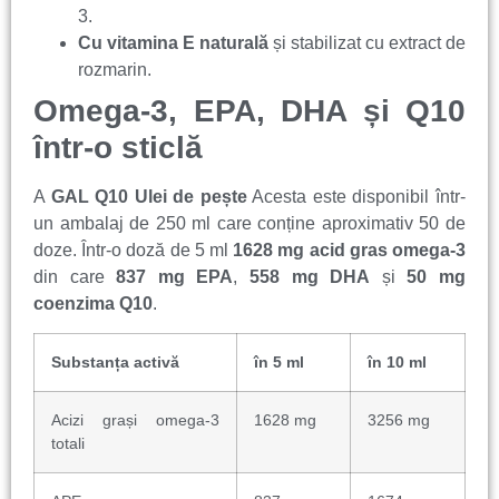
3.
Cu vitamina E naturală
și stabilizat cu extract de
rozmarin.
Omega-3, EPA, DHA și Q10
într-o sticlă
A
GAL Q10 Ulei de pește
Acesta este disponibil într-
un ambalaj de 250 ml care conține aproximativ 50 de
doze. Într-o doză de 5 ml
1628 mg acid gras omega-3
din care
837 mg EPA
,
558 mg DHA
și
50 mg
coenzima Q10
.
Substanța activă
în 5 ml
în 10 ml
Acizi grași omega-3
1628 mg
3256 mg
totali