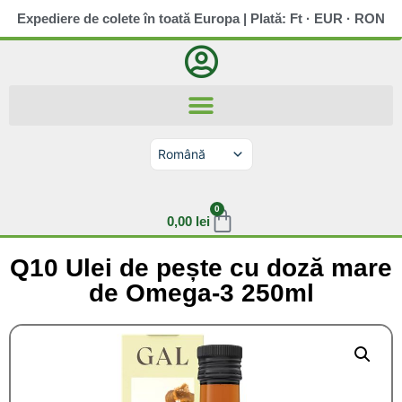
Expediere de colete în toată Europa | Plată: Ft · EUR · RON
Română
Magyar
Slovenčina
Deutsch
0
English (UK)
0,00
lei
Q10 Ulei de pește cu doză mare
de Omega-3 250ml