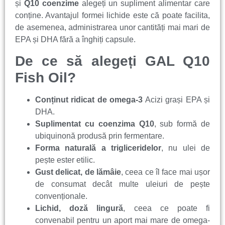
și
Q10 coenzime
alegeți un supliment alimentar care
conține. Avantajul formei lichide este că poate facilita,
de asemenea, administrarea unor cantități mai mari de
EPA și DHA fără a înghiți capsule.
De ce să alegeți GAL Q10
Fish Oil?
Conținut ridicat de omega-3
Acizi grași EPA și
DHA.
Suplimentat cu coenzima Q10
, sub formă de
ubiquinonă produsă prin fermentare.
Forma naturală a trigliceridelor
, nu ulei de
pește ester etilic.
Gust delicat, de lămâie
, ceea ce îl face mai ușor
de consumat decât multe uleiuri de pește
convenționale.
Lichid, doză lingură
, ceea ce poate fi
convenabil pentru un aport mai mare de omega-