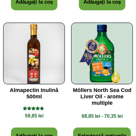
Adăugați la coș
Adăugați la coș
Almapectin Inulină
Möllers North Sea Cod
500ml
Liver Oil - arome
multiple
Evaluat la
59,85
lei
68,85
lei
-
70,35
lei
4.50
din 5
Adăugați la coș
Selectează opțiunile