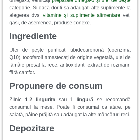
omega-3, verificați
preparate omega-3 și ulei de pește
categorie. Și dacă doriți să adăugați alte suplimente la
alegerea dvs.
vitamine și suplimente alimentare
veți
găsi, de asemenea, produse conexe.
Ingrediente
Ulei de pește purificat, ubidecarenonă (coenzima
Q10), tocoferoli amestecați de origine vegetală, ulei de
lămâie presat la rece, antioxidant: extract de rozmarin
fără camfor.
Propunere de consum
Zilnic
1-2 lingurițe
sau
1 lingură
se recomandă
consumul la mese. Poate fi consumat ca atare, pe
salată, pâine prăjită sau adăugat la alte mâncăruri reci.
Depozitare