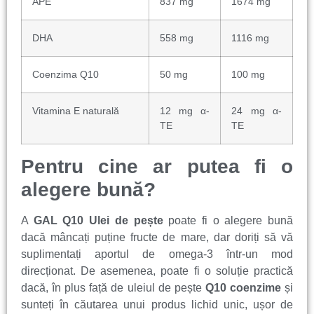
APE
837 mg
1674 mg
DHA
558 mg
1116 mg
Coenzima Q10
50 mg
100 mg
Vitamina E naturală
12 mg α-
24 mg α-
TE
TE
Pentru cine ar putea fi o
alegere bună?
A
GAL Q10 Ulei de pește
poate fi o alegere bună
dacă mâncați puține fructe de mare, dar doriți să vă
suplimentați aportul de omega-3 într-un mod
direcționat. De asemenea, poate fi o soluție practică
dacă, în plus față de uleiul de pește
Q10 coenzime
și
sunteți în căutarea unui produs lichid unic, ușor de