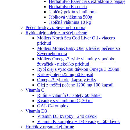
Herbafulvo Essencia s extraktom z papáje
Herbafulvo Essencia
Jablčný pektín s inulínom
Jablková vláknina 500g
Jablčná vláknina 10 kg
Pečeň tresky zo Severného mora
Rybie oleje, oleje z treščej pečene
Möllers North Sea Cod Liver Oil - viacero
príchutí
Möllers Mom&Baby Olej z treščej pečene zo
Severného mora
Möllers Omega-3 rybie vitamíny v podobe
žuvačiek - niekoľko príchutí
Rybí olej s vysokou dávkou Omega-3 250ml
Krilový olej 625 mg 60 kapsúl
Omega-3 rybí olej kapsuly 60ks
Olej z treščej pečene 1200 mg 100 kapsúl
Vitamín C
Rutín + vitamín C tablety 60 tabliet
Kvapky s vitamínom C, 30 ml
GAL C-komplex
Vitamín D3
Vitamín D3 kvapky - 240 dávok
Vitamín K komplex + D3 kvapky - 60 dávok
Horčík v organickej forme