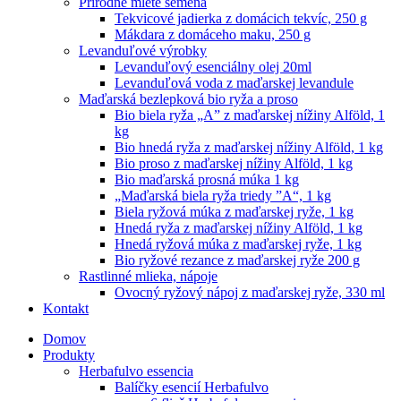
Prírodné mleté semená
Tekvicové jadierka z domácich tekvíc, 250 g
Mákdara z domáceho maku, 250 g
Levanduľové výrobky
Levanduľový esenciálny olej 20ml
Levanduľová voda z maďarskej levandule
Maďarská bezlepková bio ryža a proso
Bio biela ryža „A” z maďarskej nížiny Alföld, 1
kg
Bio hnedá ryža z maďarskej nížiny Alföld, 1 kg
Bio proso z maďarskej nížiny Alföld, 1 kg
Bio maďarská prosná múka 1 kg
„Maďarská biela ryža triedy ”A“, 1 kg
Biela ryžová múka z maďarskej ryže, 1 kg
Hnedá ryža z maďarskej nížiny Alföld, 1 kg
Hnedá ryžová múka z maďarskej ryže, 1 kg
Bio ryžové rezance z maďarskej ryže 200 g
Rastlinné mlieka, nápoje
Ovocný ryžový nápoj z maďarskej ryže, 330 ml
Kontakt
Domov
Produkty
Herbafulvo essencia
Balíčky esencií Herbafulvo