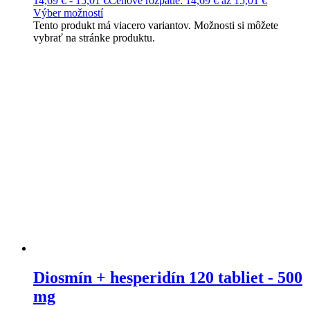
14,69
€
-
15,01
€
Cenové rozpätie: 14,69 € až 15,01 €
Výber možností
Tento produkt má viacero variantov. Možnosti si môžete
vybrať na stránke produktu.
Diosmín + hesperidín 120 tabliet - 500
mg