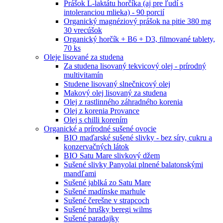
Prášok L-laktátu horčíka (aj pre ľudí s
intoleranciou mlieka) - 90 porcií
Organický magnéziový prášok na pitie 380 mg
30 vrecúšok
Organický horčík + B6 + D3, filmované tablety,
70 ks
Oleje lisované za studena
Za studena lisovaný tekvicový olej - prírodný
multivitamín
Studene lisovaný slnečnicový olej
Makový olej lisovaný za studena
Olej z rastlinného záhradného korenia
Olej z korenia Provance
Olej s chilli korením
Organické a prírodné sušené ovocie
BIO maďarské sušené slivky - bez síry, cukru a
konzervačných látok
BIO Satu Mare slivkový džem
Sušené slivky Panyolai plnené balatonskými
mandľami
Sušené jablká zo Satu Mare
Sušené madínske marhule
Sušené čerešne v strapcoch
Sušené hrušky beregi wilms
Sušené paradajky