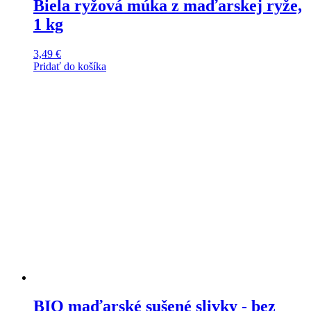
Biela ryžová múka z maďarskej ryže,
1 kg
3,49
€
Pridať do košíka
BIO maďarské sušené slivky - bez