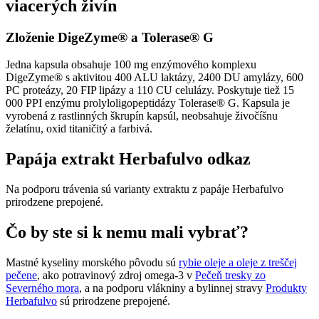
viacerých živín
Zloženie DigeZyme® a Tolerase® G
Jedna kapsula obsahuje 100 mg enzýmového komplexu
DigeZyme® s aktivitou 400 ALU laktázy, 2400 DU amylázy, 600
PC proteázy, 20 FIP lipázy a 110 CU celulázy. Poskytuje tiež 15
000 PPI enzýmu prolyloligopeptidázy Tolerase® G. Kapsula je
vyrobená z rastlinných škrupín kapsúl, neobsahuje živočíšnu
želatínu, oxid titaničitý a farbivá.
Papája extrakt Herbafulvo odkaz
Na podporu trávenia sú varianty extraktu z papáje Herbafulvo
prirodzene prepojené.
Čo by ste si k nemu mali vybrať?
Mastné kyseliny morského pôvodu sú
rybie oleje a oleje z treščej
pečene
, ako potravinový zdroj omega-3 v
Pečeň tresky zo
Severného mora
, a na podporu vlákniny a bylinnej stravy
Produkty
Herbafulvo
sú prirodzene prepojené.