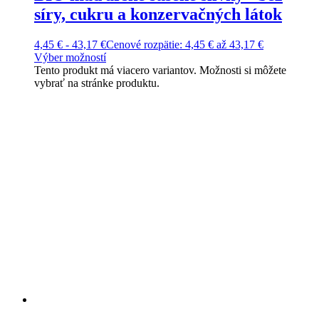
síry, cukru a konzervačných látok
4,45
€
-
43,17
€
Cenové rozpätie: 4,45 € až 43,17 €
Výber možností
Tento produkt má viacero variantov. Možnosti si môžete
vybrať na stránke produktu.