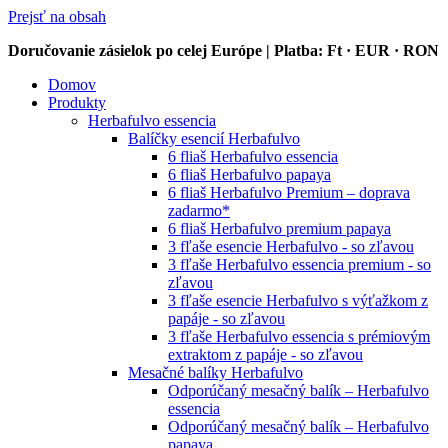
Prejsť na obsah
Doručovanie zásielok po celej Európe | Platba: Ft · EUR · RON
Domov
Produkty
Herbafulvo essencia
Balíčky esencií Herbafulvo
6 fliaš Herbafulvo essencia
6 fliaš Herbafulvo papaya
6 fliaš Herbafulvo Premium – doprava
zadarmo*
6 fliaš Herbafulvo premium papaya
3 fľaše esencie Herbafulvo - so zľavou
3 fľaše Herbafulvo essencia premium - so
zľavou
3 fľaše esencie Herbafulvo s výťažkom z
papáje - so zľavou
3 fľaše Herbafulvo essencia s prémiovým
extraktom z papáje - so zľavou
Mesačné balíky Herbafulvo
Odporúčaný mesačný balík – Herbafulvo
essencia
Odporúčaný mesačný balík – Herbafulvo
papaya