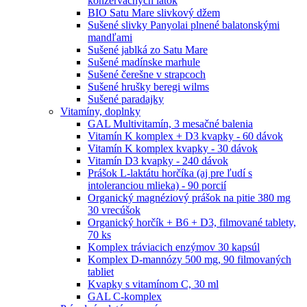
konzervačných látok
BIO Satu Mare slivkový džem
Sušené slivky Panyolai plnené balatonskými
mandľami
Sušené jablká zo Satu Mare
Sušené madínske marhule
Sušené čerešne v strapcoch
Sušené hrušky beregi wilms
Sušené paradajky
Vitamíny, doplnky
GAL Multivitamín, 3 mesačné balenia
Vitamín K komplex + D3 kvapky - 60 dávok
Vitamín K komplex kvapky - 30 dávok
Vitamín D3 kvapky - 240 dávok
Prášok L-laktátu horčíka (aj pre ľudí s
intoleranciou mlieka) - 90 porcií
Organický magnéziový prášok na pitie 380 mg
30 vrecúšok
Organický horčík + B6 + D3, filmované tablety,
70 ks
Komplex tráviacich enzýmov 30 kapsúl
Komplex D-mannózy 500 mg, 90 filmovaných
tabliet
Kvapky s vitamínom C, 30 ml
GAL C-komplex