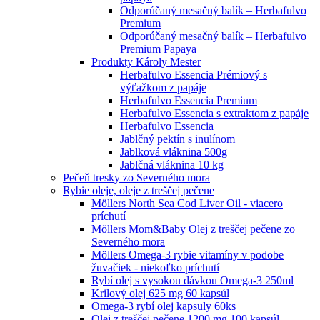
Odporúčaný mesačný balík – Herbafulvo
Premium
Odporúčaný mesačný balík – Herbafulvo
Premium Papaya
Produkty Károly Mester
Herbafulvo Essencia Prémiový s
výťažkom z papáje
Herbafulvo Essencia Premium
Herbafulvo Essencia s extraktom z papáje
Herbafulvo Essencia
Jablčný pektín s inulínom
Jablková vláknina 500g
Jablčná vláknina 10 kg
Pečeň tresky zo Severného mora
Rybie oleje, oleje z treščej pečene
Möllers North Sea Cod Liver Oil - viacero
príchutí
Möllers Mom&Baby Olej z treščej pečene zo
Severného mora
Möllers Omega-3 rybie vitamíny v podobe
žuvačiek - niekoľko príchutí
Rybí olej s vysokou dávkou Omega-3 250ml
Krilový olej 625 mg 60 kapsúl
Omega-3 rybí olej kapsuly 60ks
Olej z treščej pečene 1200 mg 100 kapsúl