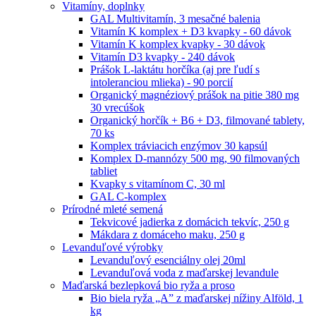
Vitamíny, doplnky
GAL Multivitamín, 3 mesačné balenia
Vitamín K komplex + D3 kvapky - 60 dávok
Vitamín K komplex kvapky - 30 dávok
Vitamín D3 kvapky - 240 dávok
Prášok L-laktátu horčíka (aj pre ľudí s
intoleranciou mlieka) - 90 porcií
Organický magnéziový prášok na pitie 380 mg
30 vrecúšok
Organický horčík + B6 + D3, filmované tablety,
70 ks
Komplex tráviacich enzýmov 30 kapsúl
Komplex D-mannózy 500 mg, 90 filmovaných
tabliet
Kvapky s vitamínom C, 30 ml
GAL C-komplex
Prírodné mleté semená
Tekvicové jadierka z domácich tekvíc, 250 g
Mákdara z domáceho maku, 250 g
Levanduľové výrobky
Levanduľový esenciálny olej 20ml
Levanduľová voda z maďarskej levandule
Maďarská bezlepková bio ryža a proso
Bio biela ryža „A” z maďarskej nížiny Alföld, 1
kg