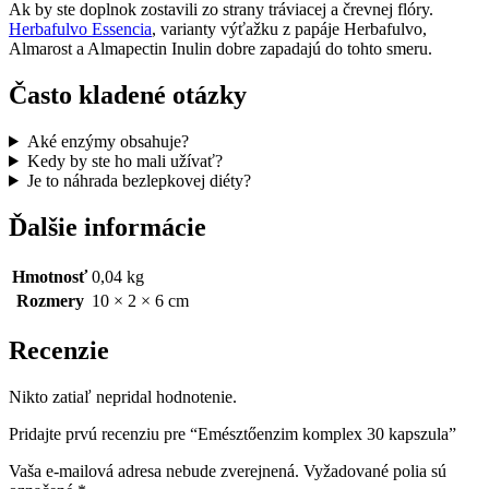
Ak by ste doplnok zostavili zo strany tráviacej a črevnej flóry.
Herbafulvo Essencia
, varianty výťažku z papáje Herbafulvo,
Almarost a Almapectin Inulin dobre zapadajú do tohto smeru.
Často kladené otázky
Aké enzýmy obsahuje?
Kedy by ste ho mali užívať?
Je to náhrada bezlepkovej diéty?
Ďalšie informácie
Hmotnosť
0,04 kg
Rozmery
10 × 2 × 6 cm
Recenzie
Nikto zatiaľ nepridal hodnotenie.
Pridajte prvú recenziu pre “Emésztőenzim komplex 30 kapszula”
Vaša e-mailová adresa nebude zverejnená.
Vyžadované polia sú