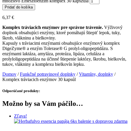
množstvo Emésztőenzim komplex 30 kapszula
Pridať do košíka
6,37
€
Komplex tráviacich enzýmov pre správne trávenie.
Výživový
doplnok obsahujúci enzýmy, ktoré pomáhajú štiepiť lepok, tuky,
škrob, vlákninu a bielkoviny.
Kapsuly s tráviacimi enzýmami obsahujúce enzýmový komplex
DigeZyme® a enzým Tolerase® G prolyl-oligopeptidázu. S
enzýmami laktáza, amyláza, proteáza, lipáza, celuláza a
prolyloligopeptidáza na účinné štiepenie laktózy, škrobu, bielkovín,
tukov, vlákniny a komplexu bielkovín lepku.
Domov
/
Funkčné potravinové doplnky
/
Vitamíny, doplnky
/
Komplex tráviacich enzýmov 30 kapsúl
Odporúčané produkty:
Možno by sa Vám páčilo…
Zľava!