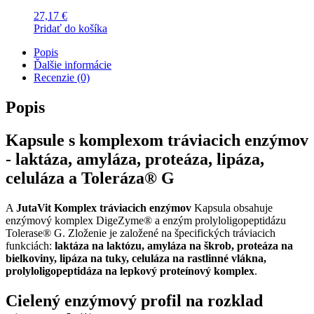
27,17
€
Pridať do košíka
Popis
Ďalšie informácie
Recenzie (0)
Popis
Kapsule s komplexom tráviacich enzýmov
- laktáza, amyláza, proteáza, lipáza,
celuláza a Toleráza® G
A
JutaVit Komplex tráviacich enzýmov
Kapsula obsahuje
enzýmový komplex DigeZyme® a enzým prolyloligopeptidázu
Tolerase® G. Zloženie je založené na špecifických tráviacich
funkciách:
laktáza na laktózu, amyláza na škrob, proteáza na
bielkoviny, lipáza na tuky, celuláza na rastlinné vlákna,
prolyloligopeptidáza na lepkový proteínový komplex
.
Cielený enzýmový profil na rozklad