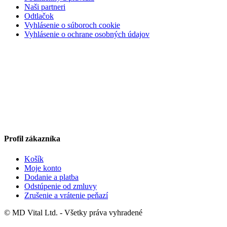
Naši partneri
Odtlačok
Vyhlásenie o súboroch cookie
Vyhlásenie o ochrane osobných údajov
Profil zákazníka
Košík
Moje konto
Dodanie a platba
Odstúpenie od zmluvy
Zrušenie a vrátenie peňazí
© MD Vital Ltd. - Všetky práva vyhradené