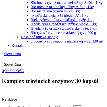
Bio hnedá ryža z maďarskej nížiny Alföld, 1 kg
Bio proso z maďarskej nížiny Alföld, 1 kg
Bio maďarská prosná múka 1 kg
„Maďarská biela ryža triedy ”A“, 1 kg
Biela ryžová múka z maďarskej ryže, 1 kg
Hnedá ryža z maďarskej nížiny Alföld, 1 kg
Hnedá ryžová múka z maďarskej ryže, 1 kg
Bio ryžové rezance z maďarskej ryže 200 g
Rastlinné mlieka, nápoje
Ovocný ryžový nápoj z maďarskej ryže, 330 ml
Kontakt
Slovenčina
Slovenčina
0,00
€
0
Košík
Komplex tráviacich enzýmov 30 kapsúl
Na sklade