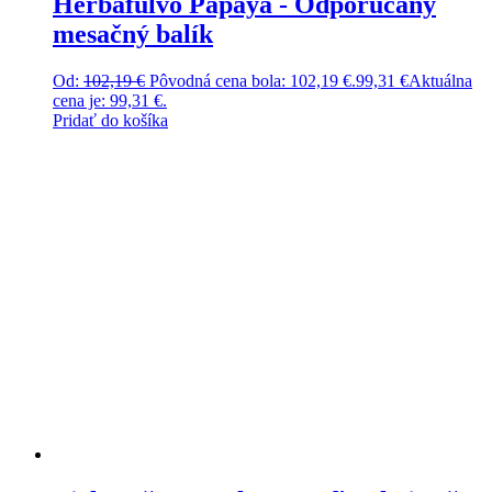
Herbafulvo Papaya - Odporúčaný
mesačný balík
Od:
102,19
€
Pôvodná cena bola: 102,19 €.
99,31
€
Aktuálna
cena je: 99,31 €.
Pridať do košíka