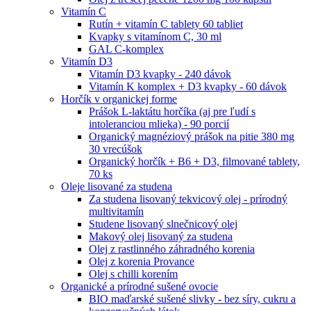
Vitamín C
Rutín + vitamín C tablety 60 tabliet
Kvapky s vitamínom C, 30 ml
GAL C-komplex
Vitamín D3
Vitamín D3 kvapky - 240 dávok
Vitamín K komplex + D3 kvapky - 60 dávok
Horčík v organickej forme
Prášok L-laktátu horčíka (aj pre ľudí s
intoleranciou mlieka) - 90 porcií
Organický magnéziový prášok na pitie 380 mg
30 vrecúšok
Organický horčík + B6 + D3, filmované tablety,
70 ks
Oleje lisované za studena
Za studena lisovaný tekvicový olej - prírodný
multivitamín
Studene lisovaný slnečnicový olej
Makový olej lisovaný za studena
Olej z rastlinného záhradného korenia
Olej z korenia Provance
Olej s chilli korením
Organické a prírodné sušené ovocie
BIO maďarské sušené slivky - bez síry, cukru a