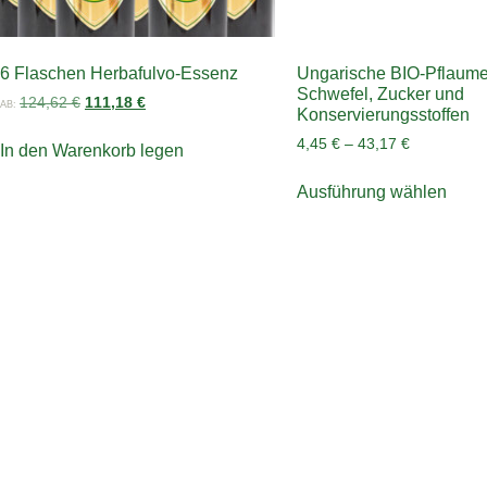
6 Flaschen Herbafulvo-Essenz
Ungarische BIO-Pflaumen
Schwefel, Zucker und
124,62
€
111,18
€
AB:
Konservierungsstoffen
4,45
€
–
43,17
€
In den Warenkorb legen
Ausführung wählen