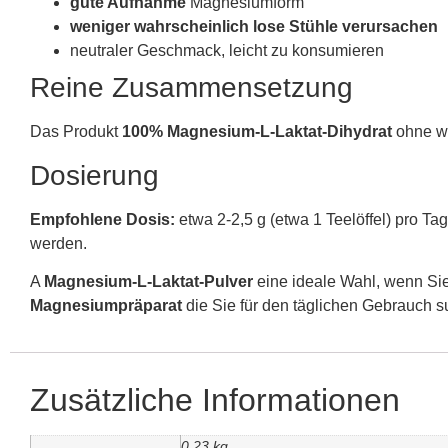
gute Aufnahme
Magnesiumform
weniger wahrscheinlich lose Stühle verursachen
neutraler Geschmack, leicht zu konsumieren
Reine Zusammensetzung
Das Produkt
100% Magnesium-L-Laktat-Dihydrat
ohne we
Dosierung
Empfohlene Dosis:
etwa 2-2,5 g (etwa 1 Teelöffel) pro Ta
werden.
A
Magnesium-L-Laktat-Pulver
eine ideale Wahl, wenn Si
Magnesiumpräparat
die Sie für den täglichen Gebrauch s
Zusätzliche Informationen
0,23 kg