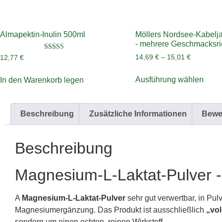
Almapektin-Inulin 500ml
Möllers Nordsee-Kabelj
- mehrere Geschmacksr
Bewertet
14,69
€
–
15,01
€
12,77
€
mit
4.50
von 5
Ausführung wählen
In den Warenkorb legen
Beschreibung
Zusätzliche Informationen
Bewe
Beschreibung
Magnesium-L-Laktat-Pulver 
A
Magnesium-L-Laktat-Pulver
sehr gut verwertbar, in Pul
Magnesiumergänzung. Das Produkt ist ausschließlich
„vo
sondern um einen echten, reinen Wirkstoff.