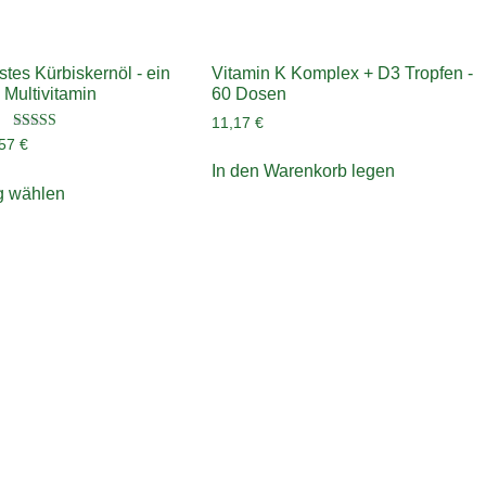
stes Kürbiskernöl - ein
Vitamin K Komplex + D3 Tropfen -
 Multivitamin
60 Dosen
11,17
€
Bewertet mit
,57
€
5.00
von 5
In den Warenkorb legen
g wählen