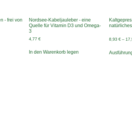
 - frei von
Nordsee-Kabeljauleber - eine
Kaltgepres
Quelle für Vitamin D3 und Omega-
natürliches
3
4,77
€
8,93
€
–
17
In den Warenkorb legen
Ausführun