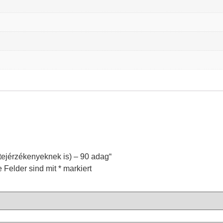
(tejérzékenyeknek is) – 90 adag“
e Felder sind mit
*
markiert