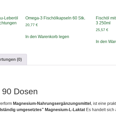
au-Leberöl
Omega-3 Fischölkapseln 60 Stk.
Fischöl mi
ichtungen
3 250ml
20,77
€
25,57
€
In den Warenkorb legen
In den War
rtungen (0)
- 90 Dosen
verform
Magnesium-Nahrungsergänzungsmittel
, ist eine pra
llständig umgesetztes” Magnesium-L-Laktat
Es handelt sich 