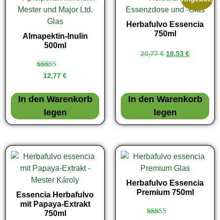
Herbafulvo Essencia
750ml
Almapektin-Inulin
500ml
20,77
€
18,53
€
Bewertet
12,77
€
mit
4.50
von 5
In den Warenkorb
In den Warenkorb
legen
legen
Herbafulvo Essencia
Premium 750ml
Essencia Herbafulvo
mit Papaya-Extrakt
750ml