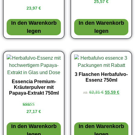
Bewertet mit
25,57
€
4.94
23,97
€
von 5
In den Warenkorb
In den Warenkorb
legen
legen
3 Flaschen Herbafulvo-
Essenz 750ml
Essencia Premium-
Kräuterpulver mit
62,31
€
55,59
€
Papaya-Extrakt 750ml
AB:
Bewertet mit
27,17
€
5.00
von 5
In den Warenkorb
In den Warenkorb
legen
legen