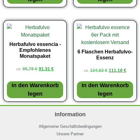
Herbafulvo essencia -
Empfohlenes
6 Flaschen Herbafulvo-
Monatspaket
Essenz
95,79
€
91,31
€
AB:
124,62
€
111,18
€
AB:
In den Warenkorb
In den Warenkorb
legen
legen
Information
Allgemeine Geschäftsbedingungen
Unsere Partner