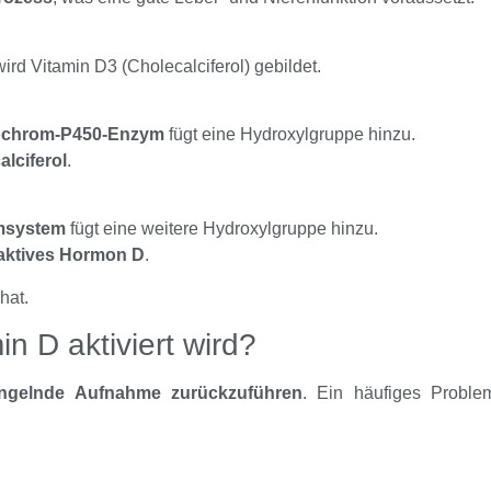
ird Vitamin D3 (Cholecalciferol) gebildet.
ochrom-P450-Enzym
fügt eine Hydroxylgruppe hinzu.
lciferol
.
msystem
fügt eine weitere Hydroxylgruppe hinzu.
aktives Hormon D
.
hat.
n D aktiviert wird?
ngelnde Aufnahme zurückzuführen
. Ein häufiges Probl