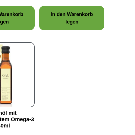
Warenkorb
In den Warenkorb
egen
legen
höl mit
rtem Omega-3
50ml