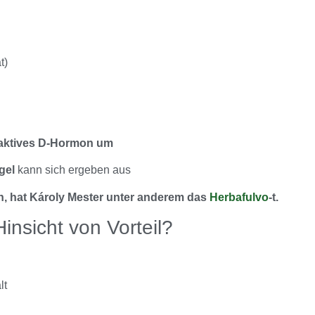
t)
n aktives D-Hormon um
gel
kann sich ergeben aus
 hat Károly Mester unter anderem das
Herbafulvo
-t.
insicht von Vorteil?
lt