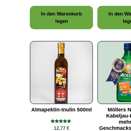
von 5
In den Warenkorb
In den W
legen
leg
Almapektin-Inulin 500ml
Möllers 
Kabeljau-
mehr
Bewertet
Geschmacks
12,77
€
mit