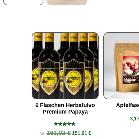
6 Flaschen Herbafulvo
Apfelfas
Premium Papaya
3,1
Bewertet
163,02
€
151,61
€
AB:
mit
5.00