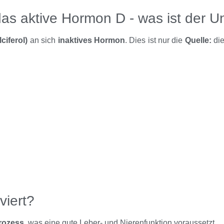
 das aktive Hormon D - was ist der U
ciferol)
an sich
inaktives Hormon
. Dies ist nur die
Quelle:
die
viert?
rozess
, was eine gute Leber- und Nierenfunktion voraussetzt.