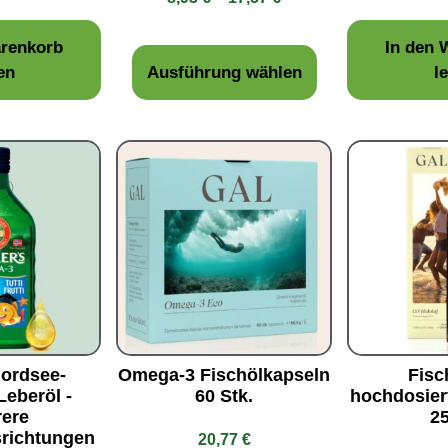
mit
5.00
von 5
arenkorb
In den 
en
Ausführung wählen
l
Nordsee-
Omega-3 Fischölkapseln
Fisc
Leberöl -
60 Stk.
hochdosie
ere
2
richtungen
20,77
€