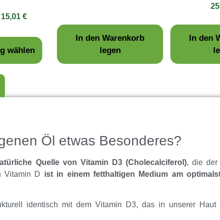
25
–
15,01
€
In den Warenkorb
In den 
g wählen
legen
l
eigenen Öl etwas Besonderes?
atürliche Quelle von Vitamin D3 (Cholecalciferol)
, die der
on Vitamin D
ist in einem fetthaltigen Medium am optimals
ukturell identisch mit dem Vitamin D3, das in unserer Haut