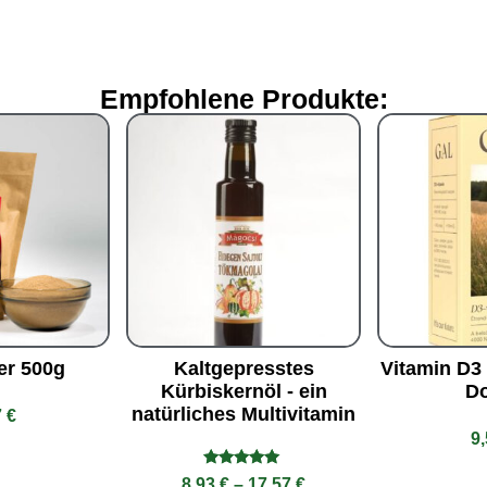
Empfohlene Produkte:
er 500g
Kaltgepresstes
Vitamin D3 
Kürbiskernöl - ein
D
natürliches Multivitamin
7
€
9
Bewertet
8,93
€
–
17,57
€