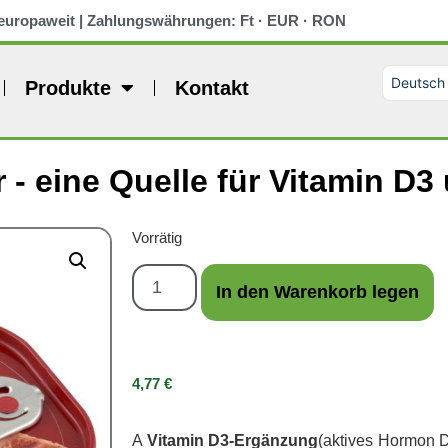
europaweit | Zahlungswährungen: Ft · EUR · RON
Deutsch
Produkte
Kontakt
Magyar
Slovenči
Română
English 
 - eine Quelle für Vitamin D
Vorrätig
In den Warenkorb legen
4,77
€
A
Vitamin D3-Ergänzung
(aktives Hormon 