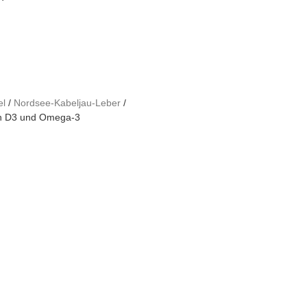
el
/
Nordsee-Kabeljau-Leber
/
min D3 und Omega-3