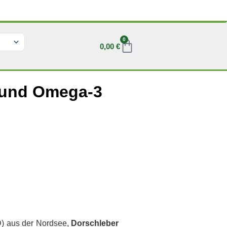
0
0,00
€
na
(UK)
3 und Omega-3
D) aus der Nordsee,
Dorschleber