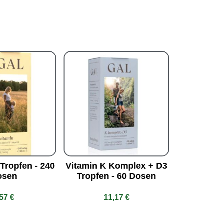
Tropfen - 240
Vitamin K Komplex + D3
osen
Tropfen - 60 Dosen
,57
€
11,17
€