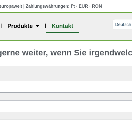
europaweit | Zahlungswährungen: Ft · EUR · RON
Deutsch
Produkte
Kontakt
Magyar
Slovenči
Română
English 
 gerne weiter, wenn Sie irgendwel