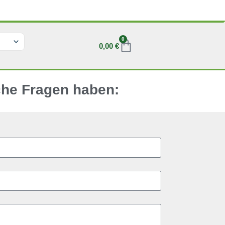
0
0,00
€
na
(UK)
che Fragen haben: