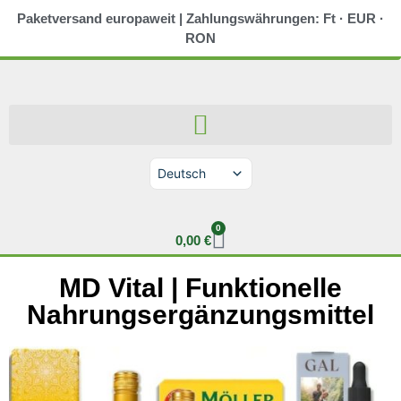
Paketversand europaweit | Zahlungswährungen: Ft · EUR ·
RON
Deutsch
Magyar
Slovenčina
Română
0
English (UK)
0,00
€
MD Vital | Funktionelle
Nahrungsergänzungsmittel