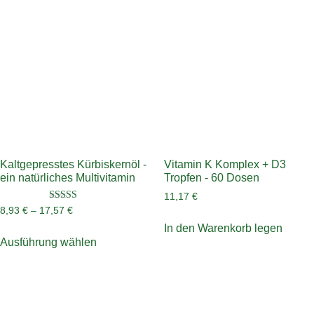
Kaltgepresstes Kürbiskernöl -
Vitamin K Komplex + D3
ein natürliches Multivitamin
Tropfen - 60 Dosen
11,17
€
Bewertet mit
8,93
€
–
17,57
€
5.00
von 5
In den Warenkorb legen
Ausführung wählen