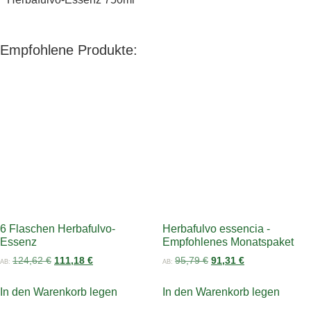
Empfohlene Produkte:
6 Flaschen Herbafulvo-
Herbafulvo essencia -
Essenz
Empfohlenes Monatspaket
124,62
€
111,18
€
95,79
€
91,31
€
AB:
AB:
In den Warenkorb legen
In den Warenkorb legen