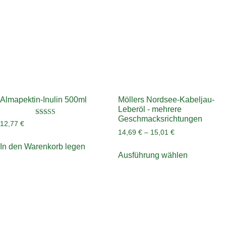
Almapektin-Inulin 500ml
Möllers Nordsee-Kabeljau-
Leberöl - mehrere
Geschmacksrichtungen
Bewertet
12,77
€
mit
14,69
€
–
15,01
€
4.50
von 5
In den Warenkorb legen
Ausführung wählen