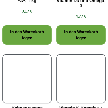
”A“, 1 kg
Vitamin D3 und Omega-
3
3,17
€
4,77
€
In den Warenkorb
In den Warenkorb
legen
legen
Kaltgepresstes
Vitamin K Komplex +