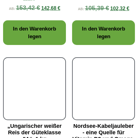
Bewertet mit
153,42
€
105,39
€
142,68
€
102,32
€
AB:
5.00
AB:
von 5
In den Warenkorb
In den Warenkorb
legen
legen
„Ungarischer weißer
Nordsee-Kabeljauleber
Reis der Güteklasse
- eine Quelle für