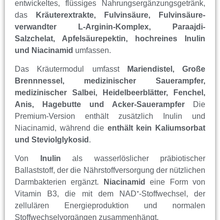
entwickeltes, flüssiges Nahrungsergänzungsgetränk,
das
Kräuterextrakte, Fulvinsäure, Fulvinsäure-
verwandter L-Arginin-Komplex, Paraajdi-
Salzchelat, Apfelsäurepektin, hochreines Inulin
und Niacinamid
umfassen.
Das Kräutermodul umfasst
Mariendistel, Große
Brennnessel, medizinischer Sauerampfer,
medizinischer Salbei, Heidelbeerblätter, Fenchel,
Anis, Hagebutte und Acker-Sauerampfer
Die
Premium-Version enthält zusätzlich Inulin und
Niacinamid, während die
enthält kein Kaliumsorbat
und Steviolglykosid
.
Von
Inulin
als wasserlöslicher präbiotischer
Ballaststoff, der die Nährstoffversorgung der nützlichen
Darmbakterien ergänzt.
Niacinamid
eine Form von
Vitamin B3, die mit dem NAD⁺-Stoffwechsel, der
zellulären Energieproduktion und normalen
Stoffwechselvorgängen zusammenhängt.