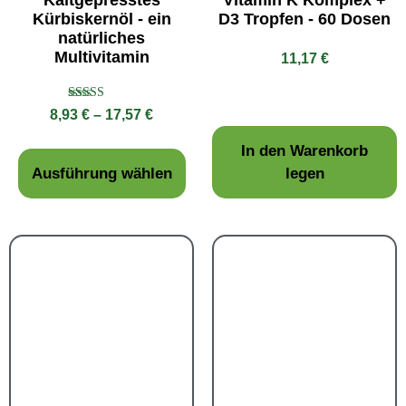
Kürbiskernöl - ein
D3 Tropfen - 60 Dosen
natürliches
Multivitamin
11,17
€
Bewertet mit
8,93
€
–
17,57
€
5.00
von 5
In den Warenkorb
Ausführung wählen
legen