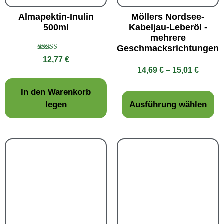
Almapektin-Inulin
Möllers Nordsee-
500ml
Kabeljau-Leberöl -
mehrere
Geschmacksrichtungen
Bewertet
12,77
€
mit
14,69
€
–
15,01
€
4.50
von 5
In den Warenkorb
legen
Ausführung wählen