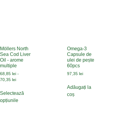
Möllers North
Omega-3
Sea Cod Liver
Capsule de
Oil - arome
ulei de pește
multiple
60pcs
68,85
lei
-
97,35
lei
70,35
lei
Adăugați la
Selectează
coș
opțiunile