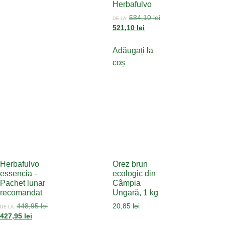
Herbafulvo
584,10
lei
DE LA:
521,10
lei
Adăugați la
coș
Herbafulvo
Orez brun
essencia -
ecologic din
Pachet lunar
Câmpia
recomandat
Ungară, 1 kg
448,95
lei
20,85
lei
DE LA:
427,95
lei