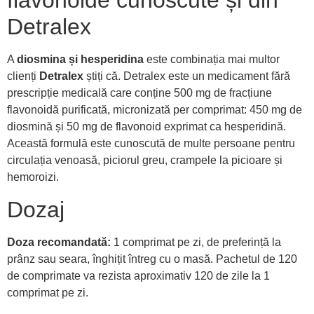
flavonoide cunoscute și din
Detralex
A
diosmina și hesperidina
este combinația mai multor
clienți
Detralex
știți că. Detralex este un medicament fără
prescripție medicală care conține 500 mg de fracțiune
flavonoidă purificată, micronizată per comprimat: 450 mg de
diosmină și 50 mg de flavonoid exprimat ca hesperidină.
Această formulă este cunoscută de multe persoane pentru
circulația venoasă, piciorul greu, crampele la picioare și
hemoroizi.
Dozaj
Doza recomandată:
1 comprimat pe zi, de preferință la
prânz sau seara, înghițit întreg cu o masă. Pachetul de 120
de comprimate va rezista aproximativ 120 de zile la 1
comprimat pe zi.