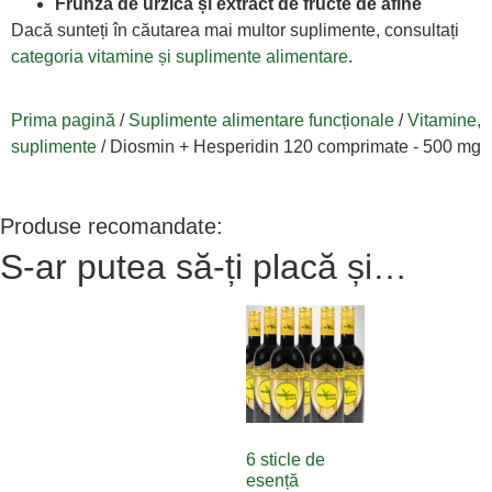
Frunză de urzică și extract de fructe de afine
Dacă sunteți în căutarea mai multor suplimente, consultați
categoria vitamine și suplimente alimentare
.
Prima pagină
/
Suplimente alimentare funcționale
/
Vitamine,
suplimente
/ Diosmin + Hesperidin 120 comprimate - 500 mg
Produse recomandate:
S-ar putea să-ți placă și…
6 sticle de
esență