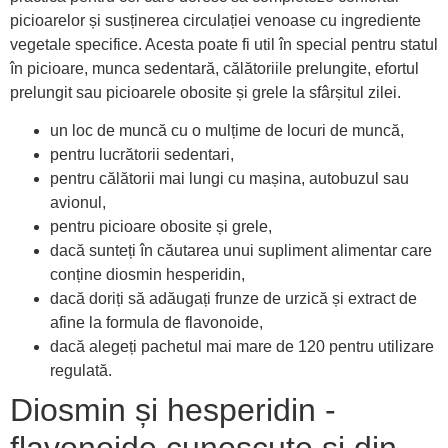
picioarelor și susținerea circulației venoase cu ingrediente
vegetale specifice. Acesta poate fi util în special pentru statul
în picioare, munca sedentară, călătoriile prelungite, efortul
prelungit sau picioarele obosite și grele la sfârșitul zilei.
un loc de muncă cu o mulțime de locuri de muncă,
pentru lucrătorii sedentari,
pentru călătorii mai lungi cu mașina, autobuzul sau
avionul,
pentru picioare obosite și grele,
dacă sunteți în căutarea unui supliment alimentar care
conține diosmin hesperidin,
dacă doriți să adăugați frunze de urzică și extract de
afine la formula de flavonoide,
dacă alegeți pachetul mai mare de 120 pentru utilizare
regulată.
Diosmin și hesperidin -