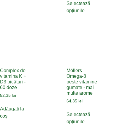
Selectează
opțiunile
Complex de
Möllers
vitamina K +
Omega-3
D3 picături -
pește vitamine
60 doze
gumate - mai
multe arome
52,35
lei
64,35
lei
Adăugați la
Selectează
coș
opțiunile