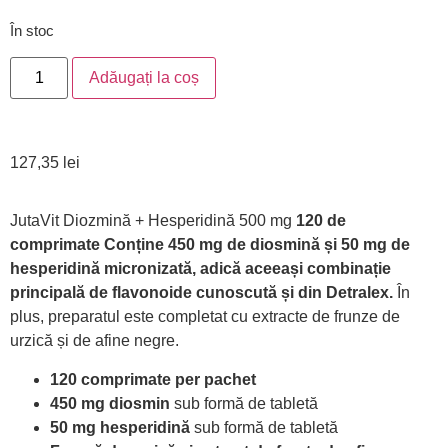
În stoc
Adăugați la coș
127,35
lei
JutaVit Diozmină + Hesperidină 500 mg
120 de
comprimate
Conține 450 mg de diosmină și 50 mg de
hesperidină micronizată, adică aceeași combinație
principală de flavonoide cunoscută și din Detralex.
În
plus, preparatul este completat cu extracte de frunze de
urzică și de afine negre.
120 comprimate per pachet
450 mg diosmin
sub formă de tabletă
50 mg hesperidină
sub formă de tabletă