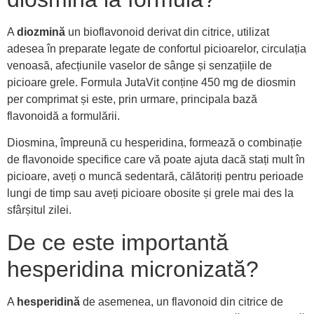
A
diozmină
un bioflavonoid derivat din citrice, utilizat
adesea în preparate legate de confortul picioarelor, circulația
venoasă, afecțiunile vaselor de sânge și senzațiile de
picioare grele. Formula JutaVit conține 450 mg de diosmin
per comprimat și este, prin urmare, principala bază
flavonoidă a formulării.
Diosmina, împreună cu hesperidina, formează o combinație
de flavonoide specifice care vă poate ajuta dacă stați mult în
picioare, aveți o muncă sedentară, călătoriți pentru perioade
lungi de timp sau aveți picioare obosite și grele mai des la
sfârșitul zilei.
De ce este importantă
hesperidina micronizată?
A
hesperidină
de asemenea, un flavonoid din citrice de