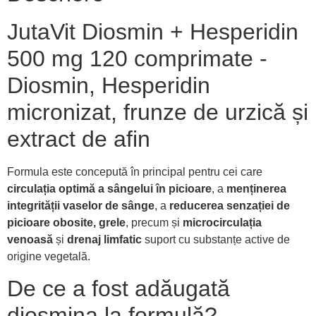
JutaVit Diosmin + Hesperidin
500 mg 120 comprimate -
Diosmin, Hesperidin
micronizat, frunze de urzică și
extract de afin
Formula este concepută în principal pentru cei care
circulația optimă a sângelui în picioare
, a
menținerea
integrității vaselor de sânge
, a
reducerea senzației de
picioare obosite, grele
, precum și
microcirculația
venoasă
și
drenaj limfatic
suport cu substanțe active de
origine vegetală.
De ce a fost adăugată
diosmina la formulă?