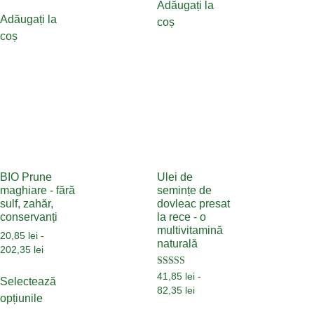
Adăugați la
Adăugați la
coș
coș
BIO Prune
Ulei de
maghiare - fără
semințe de
sulf, zahăr,
dovleac presat
conservanți
la rece - o
multivitamină
20,85
lei
-
naturală
202,35
lei
Evaluat la
41,85
lei
-
Selectează
5.00
82,35
lei
din 5
opțiunile