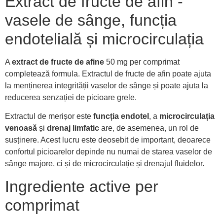
Extract de fructe de afin -
vasele de sânge, funcția
endotelială și microcirculația
A
extract de fructe de afine
50 mg per comprimat
completează formula. Extractul de fructe de afin poate ajuta
la menținerea integrității vaselor de sânge și poate ajuta la
reducerea senzației de picioare grele.
Extractul de merișor este
funcția endotel
, a
microcirculația
venoasă
și
drenaj limfatic
are, de asemenea, un rol de
susținere. Acest lucru este deosebit de important, deoarece
confortul picioarelor depinde nu numai de starea vaselor de
sânge majore, ci și de microcirculație și drenajul fluidelor.
Ingrediente active per
comprimat