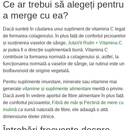
Ce ar trebui să alegeți pentru
a merge cu ea?
Dacă sunteți în căutarea unui supliment de vitamina C legat
de formarea colagenului, în plus față de confortul picioarelor
și susținerea vaselor de sânge,
JutaVit Rutin + Vitamina C
ar putea fi o direcție suplimentară bună. Vitamina C
contribuie la formarea normală a colagenului și, astfel, la
funcționarea normală a vaselor de sânge, iar rutinul este un
bioflavonoid de origine vegetală.
Pentru suplimente imunitare, minerale sau vitamine mai
generale
vitamine și suplimente alimentare
merită o privire.
Dacă aveți în vedere aportul de fibre alimentare în plus față
de confortul picioarelor,
Fibră de măr
și
Pectină de mere cu
inulină
ca sursă naturală de fibre, ele adaugă o altă
dimensiune dietei zilnice.
Întrebări frecvente despre