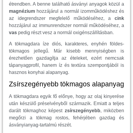
étrendben. A benne található ásványi anyagok közül a
magnézium
hozzájárul a normál izomműködéshez és
az idegrendszer megfelelő működéséhez, a
cink
hozzájárul az immunrendszer normál működéséhez, a
vas
pedig részt vesz a normál oxigénszállításban.
A tökmagdara íze diós, karakteres, enyhén földes-
tökmagos jellegű. Már kisebb mennyiségben is
érezhetően gazdagítja az ételeket, ezért nemcsak
tápanyagprofil, hanem íz és textúra szempontjából is
hasznos konyhai alapanyag.
Zsírszegényebb tökmagos alapanyag
A tökmagdara egyik fő előnye, hogy az olaj kinyerése
után készülő préselvényből származik. Emiatt a teljes
darált tökmaghoz képest
zsírszegényebb
, miközben
megőrzi a tökmag rostos, fehérjében gazdag és
ásványianyag-tartalmú részét.