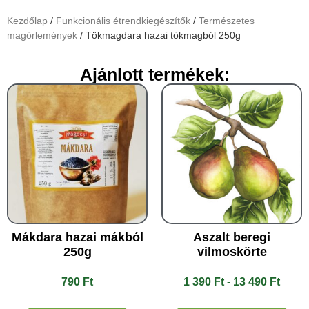
Kezdőlap
/
Funkcionális étrendkiegészítők
/
Természetes
magőrlemények
/ Tökmagdara hazai tökmagból 250g
Ajánlott termékek:
Mákdara hazai mákból
Aszalt beregi
250g
vilmoskörte
790
Ft
1 390
Ft
-
13 490
Ft