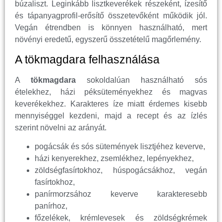
búzaliszt. Leginkább lisztkeverékek részeként, ízesítő
és tápanyagprofil-erősítő összetevőként működik jól.
Vegán étrendben is könnyen használható, mert
növényi eredetű, egyszerű összetételű magőrlemény.
A tökmagdara felhasználása
A
tökmagdara
sokoldalúan használható sós
ételekhez, házi péksüteményekhez és magvas
keverékekhez. Karakteres íze miatt érdemes kisebb
mennyiséggel kezdeni, majd a recept és az ízlés
szerint növelni az arányát.
pogácsák és sós sütemények lisztjéhez keverve,
házi kenyerekhez, zsemlékhez, lepényekhez,
zöldségfasírtokhoz, húspogácsákhoz, vegán
fasírtokhoz,
panírmorzsához keverve karakteresebb
panírhoz,
főzelékek, krémlevesek és zöldségkrémek