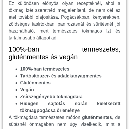
Ez különösen előnyös olyan recepteknél, ahol a
tökmag ízét szeretnéd megjeleníteni, de nem cél az
étel további olajosítása. Pogácsákban, kenyerekben,
zöldséges fasírtokban, panírozásnál és sűrítésnél jól
használható, mert természetes tökmagos ízt és
tartalmasabb állagot ad.
100%-ban természetes,
gluténmentes és vegán
100%-ban természetes
Tartósítószer- és adalékanyagmentes
Gluténmentes
Vegán
Zsírszegényebb tökmagdara
Hidegen sajtolás során keletkezett
tökmagpogácsa őrleménye
A tökmagdara természetes módon
gluténmentes
, de
sütésnél önmagában nem úgy viselkedik, mint a