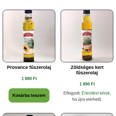
Provance fűszerolaj
Zöldséges kert
fűszerolaj
1 890
Ft
1 890
Ft
Elfogyott.
Értesítést kérek
,
Kosárba teszem
ha újra elérhető.