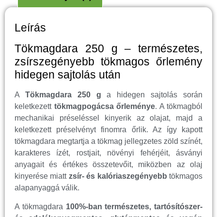
Leírás
Tökmagdara 250 g – természetes,
zsírszegényebb tökmagos őrlemény
hidegen sajtolás után
A
Tökmagdara 250 g
a hidegen sajtolás során
keletkezett
tökmagpogácsa őrleménye
. A tökmagból
mechanikai préseléssel kinyerik az olajat, majd a
keletkezett préselvényt finomra őrlik. Az így kapott
tökmagdara megtartja a tökmag jellegzetes zöld színét,
karakteres ízét, rostjait, növényi fehérjéit, ásványi
anyagait és értékes összetevőit, miközben az olaj
kinyerése miatt
zsír- és kalóriaszegényebb
tökmagos
alapanyaggá válik.
A tökmagdara
100%-ban természetes, tartósítószer-