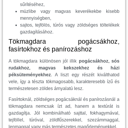
sűrítéséhez,
müzlibe vagy magvas keverékekbe kisebb
mennyiségben,
sajtos, tejfölös, túrós vagy zöldséges töltelékek
gazdagításához.
Tökmagdara pogácsákhoz,
fasírtokhoz és panírozáshoz
A tökmagdara különösen jól illik
pogácsákhoz, sós
rudakhoz, magvas kekszekhez és házi
péksüteményekhez
. A liszt egy részét kiválthatod
vele, így a tészta tökmagosabb, karakteresebb ízű és
természetesen zöldes árnyalatú lesz.
Fasírtoknál, zöldséges pogácsáknál és panírozásnál a
tökmagdara nemcsak ízt ad, hanem a textúrát is
gazdagítja. Jól kombinálható sajttal, fokhagymával,
tejföllel, túróval, zöldfűszerekkel, szezámmaggal,
lenmaggal vagy más természetes magőrleményekkel.