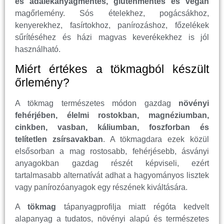
és adalékanyagmentes, gluténmentes és vegán
magőrlemény. Sós ételekhez, pogácsákhoz,
kenyerekhez, fasírtokhoz, panírozáshoz, főzelékek
sűrítéséhez és házi magvas keverékekhez is jól
használható.
Miért értékes a tökmagból készült
őrlemény?
A tökmag természetes módon gazdag
növényi
fehérjében, élelmi rostokban, magnéziumban,
cinkben, vasban, káliumban, foszforban és
telítetlen zsírsavakban
. A tökmagdara ezek közül
elsősorban a mag rostosabb, fehérjésebb, ásványi
anyagokban gazdag részét képviseli, ezért
tartalmasabb alternatívát adhat a hagyományos lisztek
vagy panírozóanyagok egy részének kiváltására.
A
tökmag
tápanyagprofilja miatt régóta kedvelt
alapanyag a tudatos, növényi alapú és természetes