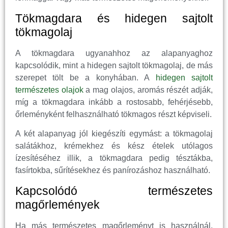
Tökmagdara és hidegen sajtolt
tökmagolaj
A tökmagdara ugyanahhoz az alapanyaghoz
kapcsolódik, mint a hidegen sajtolt tökmagolaj, de más
szerepet tölt be a konyhában. A
hidegen sajtolt
természetes olajok
a mag olajos, aromás részét adják,
míg a tökmagdara inkább a rostosabb, fehérjésebb,
őrleményként felhasználható tökmagos részt képviseli.
A két alapanyag jól kiegészíti egymást: a tökmagolaj
salátákhoz, krémekhez és kész ételek utólagos
ízesítéséhez illik, a tökmagdara pedig tésztákba,
fasírtokba, sűrítésekhez és panírozáshoz használható.
Kapcsolódó természetes
magőrlemények
Ha más természetes magőrleményt is használnál,