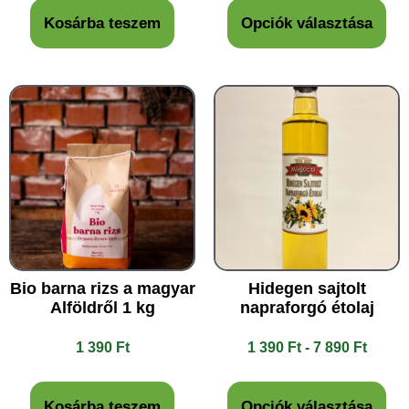
Kosárba teszem
Opciók választása
Bio barna rizs a magyar
Hidegen sajtolt
Alföldről 1 kg
napraforgó étolaj
1 390
Ft
1 390
Ft
-
7 890
Ft
Kosárba teszem
Opciók választása