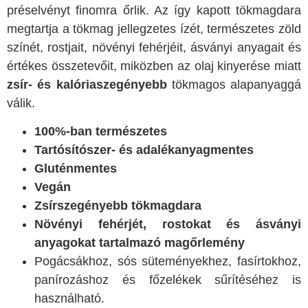
préselvényt finomra őrlik. Az így kapott tökmagdara
megtartja a tökmag jellegzetes ízét, természetes zöld
színét, rostjait, növényi fehérjéit, ásványi anyagait és
értékes összetevőit, miközben az olaj kinyerése miatt
zsír- és kalóriaszegényebb
tökmagos alapanyaggá
válik.
100%-ban természetes
Tartósítószer- és adalékanyagmentes
Gluténmentes
Vegán
Zsírszegényebb tökmagdara
Növényi fehérjét, rostokat és ásványi
anyagokat tartalmazó magőrlemény
Pogácsákhoz, sós süteményekhez, fasírtokhoz,
panírozáshoz és főzelékek sűrítéséhez is
használható.