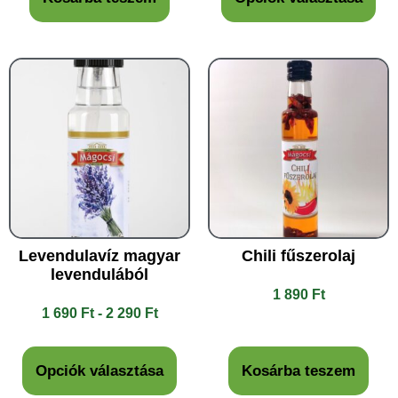
Levendulavíz magyar
Chili fűszerolaj
levendulából
1 890
Ft
1 690
Ft
-
2 290
Ft
Opciók választása
Kosárba teszem