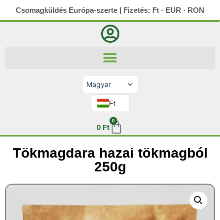
Csomagküldés Európa-szerte | Fizetés: Ft · EUR · RON
Magyar
Slovenčina
Ft
Română
Deutsch
English (UK)
0
0
Ft
Tökmagdara hazai tökmagból
250g