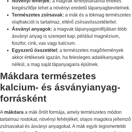
Növényi fehérjék:
a magvak fehérjetartalma értékes
kiegészítője lehet a növényi eredetű tápanyagbevitelnek.
Természetes zsírsavak:
a mák és a tökmag természetes
olajfrakciót is tartalmaz, eltérő zsírsavösszetétellel.
Ásványi anyagok:
a magvak tápanyagprofiljában több
ásványi anyag is szerepet kap, például magnézium,
foszfor, cink, vas vagy kalcium.
Egyszerű összetétel:
a természetes magőrlemények
akkor értékesek igazán, ha felesleges adalékanyagok
nélkül, a mag saját tápanyagaira épülnek.
Mákdara természetes
kalcium- és ásványianyag-
forrásként
A
mákdara
a mák őrölt formája, amely természetes módon
tartalmaz rostokat, növényi fehérjéket, olajos magokra jellemző
zsírsavakat és ásványi anyagokat. A mák egyik legismertebb