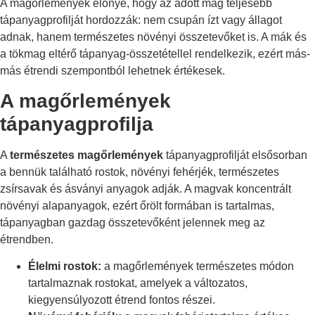
A magőrlemények előnye, hogy az adott mag teljesebb
tápanyagprofilját hordozzák: nem csupán ízt vagy állagot
adnak, hanem természetes növényi összetevőket is. A mák és
a tökmag eltérő tápanyag-összetétellel rendelkezik, ezért más-
más étrendi szempontból lehetnek értékesek.
A magőrlemények
tápanyagprofilja
A
természetes magőrlemények
tápanyagprofilját elsősorban
a bennük található rostok, növényi fehérjék, természetes
zsírsavak és ásványi anyagok adják. A magvak koncentrált
növényi alapanyagok, ezért őrölt formában is tartalmas,
tápanyagban gazdag összetevőként jelennek meg az
étrendben.
Élelmi rostok:
a magőrlemények természetes módon
tartalmaznak rostokat, amelyek a változatos,
kiegyensúlyozott étrend fontos részei.