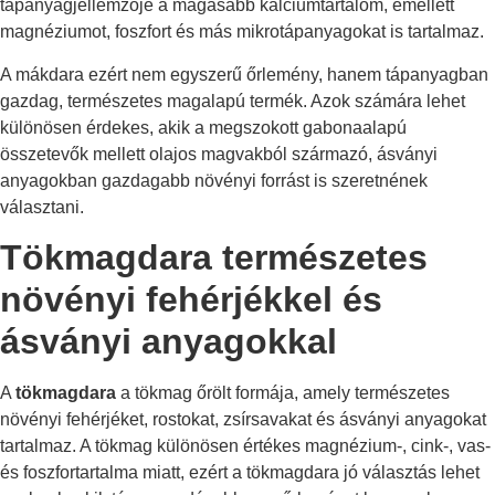
tápanyagjellemzője a magasabb kalciumtartalom, emellett
magnéziumot, foszfort és más mikrotápanyagokat is tartalmaz.
A mákdara ezért nem egyszerű őrlemény, hanem tápanyagban
gazdag, természetes magalapú termék. Azok számára lehet
különösen érdekes, akik a megszokott gabonaalapú
összetevők mellett olajos magvakból származó, ásványi
anyagokban gazdagabb növényi forrást is szeretnének
választani.
Tökmagdara természetes
növényi fehérjékkel és
ásványi anyagokkal
A
tökmagdara
a tökmag őrölt formája, amely természetes
növényi fehérjéket, rostokat, zsírsavakat és ásványi anyagokat
tartalmaz. A tökmag különösen értékes magnézium-, cink-, vas-
és foszfortartalma miatt, ezért a tökmagdara jó választás lehet