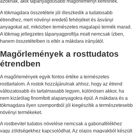
azoknak, akik tápanyagdúsabb magőrleményt keresnek.
A tökmagdara összetétele jól illeszkedik a tudatosabb
étrendhez, mert növényi eredetű fehérjéket és ásványi
anyagokat ad, miközben természetes magalapú termék marad.
A tökmag jellegzetes tápanyagprofilja miatt nemcsak ízben,
hanem összetételben is eltér a mákdara irányától.
Magőrlemények a rosttudatos
étrendben
A magőrlemények egyik fontos értéke a természetes
rosttartalom. A rostok hozzájárulnak ahhoz, hogy az étrend
változatosabb és tartalmasabb legyen, különösen akkor, ha
nem kizárólag finomított alapanyagokra épül. A mákdara és a
tökmagdara ilyen szempontból jól kiegészítik a természetesebb
növényi termékeket.
A rostbevitel tudatos növelése nemcsak a gabonafélékhez
vagy zöldségekhez kapcsolódhat. Az olajos magvakból készült