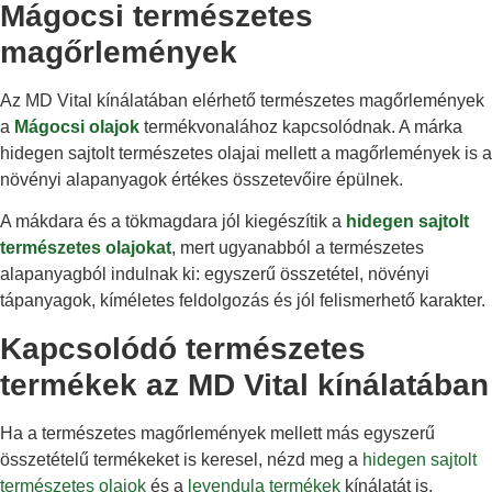
Mágocsi természetes
magőrlemények
Az MD Vital kínálatában elérhető természetes magőrlemények
a
Mágocsi olajok
termékvonalához kapcsolódnak. A márka
hidegen sajtolt természetes olajai mellett a magőrlemények is a
növényi alapanyagok értékes összetevőire épülnek.
A mákdara és a tökmagdara jól kiegészítik a
hidegen sajtolt
természetes olajokat
, mert ugyanabból a természetes
alapanyagból indulnak ki: egyszerű összetétel, növényi
tápanyagok, kíméletes feldolgozás és jól felismerhető karakter.
Kapcsolódó természetes
termékek az MD Vital kínálatában
Ha a természetes magőrlemények mellett más egyszerű
összetételű termékeket is keresel, nézd meg a
hidegen sajtolt
természetes olajok
és a
levendula termékek
kínálatát is.