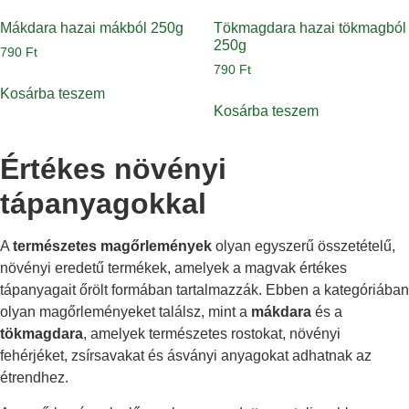
Mákdara hazai mákból 250g
Tökmagdara hazai tökmagból
250g
790
Ft
790
Ft
Kosárba teszem
Kosárba teszem
Értékes növényi
tápanyagokkal
A
természetes magőrlemények
olyan egyszerű összetételű,
növényi eredetű termékek, amelyek a magvak értékes
tápanyagait őrölt formában tartalmazzák. Ebben a kategóriában
olyan magőrleményeket találsz, mint a
mákdara
és a
tökmagdara
, amelyek természetes rostokat, növényi
fehérjéket, zsírsavakat és ásványi anyagokat adhatnak az
étrendhez.