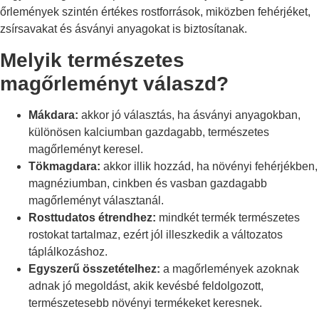
őrlemények szintén értékes rostforrások, miközben fehérjéket,
zsírsavakat és ásványi anyagokat is biztosítanak.
Melyik természetes
magőrleményt válaszd?
Mákdara:
akkor jó választás, ha ásványi anyagokban,
különösen kalciumban gazdagabb, természetes
magőrleményt keresel.
Tökmagdara:
akkor illik hozzád, ha növényi fehérjékben,
magnéziumban, cinkben és vasban gazdagabb
magőrleményt választanál.
Rosttudatos étrendhez:
mindkét termék természetes
rostokat tartalmaz, ezért jól illeszkedik a változatos
táplálkozáshoz.
Egyszerű összetételhez:
a magőrlemények azoknak
adnak jó megoldást, akik kevésbé feldolgozott,
természetesebb növényi termékeket keresnek.